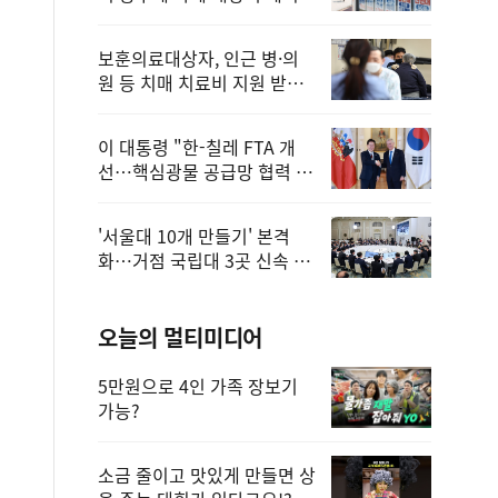
보훈의료대상자, 인근 병·의
원 등 치매 치료비 지원 받을
수 있어
이 대통령 "한-칠레 FTA 개
선…핵심광물 공급망 협력 더
욱 강화"
'서울대 10개 만들기' 본격
화…거점 국립대 3곳 신속 선
정
오늘의 멀티미디어
5만원으로 4인 가족 장보기
가능?
소금 줄이고 맛있게 만들면 상