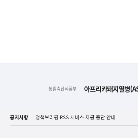
하
단
배
아프리카돼지열병(AS
농림축산식품부
너
영
역
공지사항
정책브리핑 RSS 서비스 제공 중단 안내