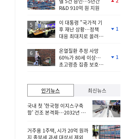
2
델 5건 승인…5년간
단
R&D 910억 원 지원
계
상
승
이 대통령 "국가적 기
1
후 재난 상황…정책
단
대응 최대치로 올려
계
야"
하
락
온열질환 추정 사망
1
60%가 80세 이상…
단
초고령층 집중 보호
계
강화
하
락
인기뉴스
최신뉴스
국내 첫 '한국형 이지스구축
함' 건조 본격화…2032년 해
군 인도
거주용 1주택, 시가 20억 원까
지 종부세 과세 대상서 제외