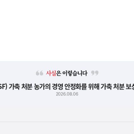
사
F) 가축 처분 농가의 경영 안정화를 위해 가축 처분 
실
은
2026.08.06
이
렇
습
니
다