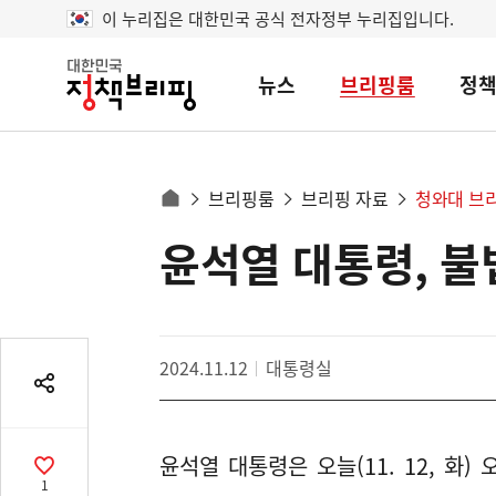
이 누리집은 대한민국 공식 전자정부 누리집입니다.
뉴스
브리핑룸
정
대
한
민
국
정
사
브리핑룸
브리핑 자료
청와대 브
책
홈
브
이
으
윤석열 대통령, 불
콘
리
트
로
핑
텐
이
츠
동
영
경
2024.11.12
대통령실
역
로
공
유
열
윤석열 대통령은 오늘(11. 12, 화
기
공
1