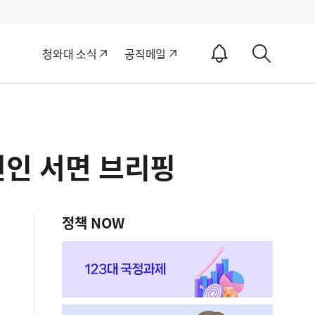
알
청와대 소식
공직메일
림
상
ON
세
검
색
변인 서면 브리핑
정책 NOW