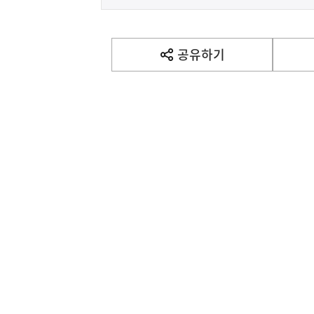
음
기
사
공유하기
열
기
영
역