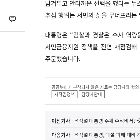
감
남겨두고 안타까운 선택을 했다는 뉴스
수
추심 행위는 서민의 삶을 무너뜨리는 
댓
글
대통령은 “검찰과 경찰은 수사 역량
수
(클
서민금융지원 정책을 전면 재점검해 
릭
주문했습니다.
시
댓
글
로
공공누리가 부착되지 않은 자료는 담당자와 협의
이
저작권정책
담당자안내
동)
이
이전기사
윤석열 대통령 주재 수석비서관회
전
다음기사
윤석열 대통령, 대설 피해 대비 
다