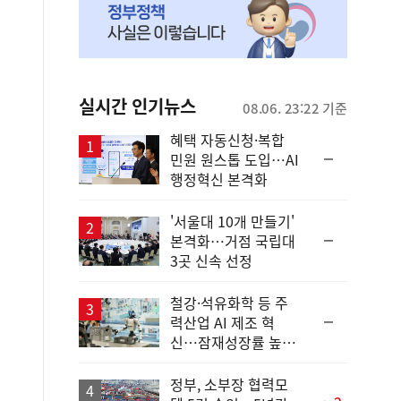
실시간 인기뉴스
08.06. 23:22 기준
혜택 자동신청·복합
순
민원 원스톱 도입…AI
위
행정혁신 본격화
동
일
'서울대 10개 만들기'
순
본격화…거점 국립대
위
3곳 신속 선정
동
일
철강·석유화학 등 주
순
력산업 AI 제조 혁
위
신…잠재성장률 높인
동
다
일
정부, 소부장 협력모