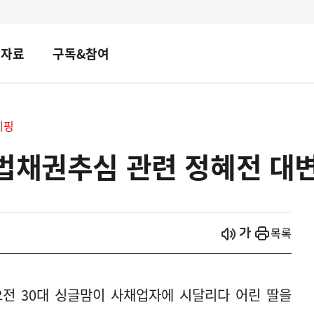
책자료
구독&참여
리핑
법채권추심 관련 정혜전 대
시작
열기
목록
) 오전 30대 싱글맘이 사채업자에 시달리다 어린 딸을