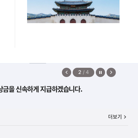
정지
이
다
2
/
4
전
음
보상금을 신속하게 지급하겠습니다.
보
보
기
기
공지사항
더보기