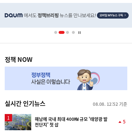
히
단
배
너
영
정
역
책
정책 NOW
NOW,
MY
맞
춤
뉴
실시간 인기뉴스
08.08. 12:52 기준
스
해남에 국내 최대 400㎿ 규모 '태양광 발
5
전단지' 첫 삽
단
계