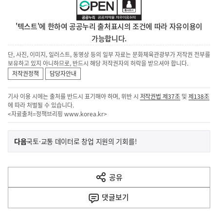
'텍스트'에 한하여 공공누리 출처표시의 조건에 따라 자유이용이
가능합니다.
단, 사진, 이미지, 일러스트, 동영상 등의 일부 자료는 문화체육관광부가 저작권 전부를
보유하고 있지 아니하므로, 반드시 해당 저작권자의 허락을 받으셔야 합니다.
저작권정책
담당자안내
기사 이용 시에는 출처를 반드시 표기해야 하며, 위반 시
저작권법 제37조
및
제138조
에 따라 처벌될 수 있습니다.
<자료출처=정책브리핑
www.korea.kr
>
이
기
다음
국토·교통 데이터로 창업 지원의 기회를!
사
전
다
공유
열
음
기
댓글
보기
기
사