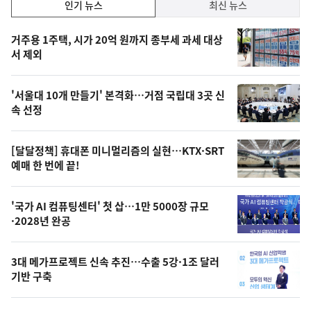
인
인기 뉴스
최신 뉴스
기,
인
기
최
거주용 1주택, 시가 20억 원까지 종부세 과세 대상
뉴
서 제외
신,
스
오
'서울대 10개 만들기' 본격화…거점 국립대 3곳 신
늘
속 선정
의
영
[달달정책] 휴대폰 미니멀리즘의 실현…KTX·SRT
상
예매 한 번에 끝!
,
오
'국가 AI 컴퓨팅센터' 첫 삽…1만 5000장 규모
·2028년 완공
늘
의
3대 메가프로젝트 신속 추진…수출 5강·1조 달러
사
기반 구축
진