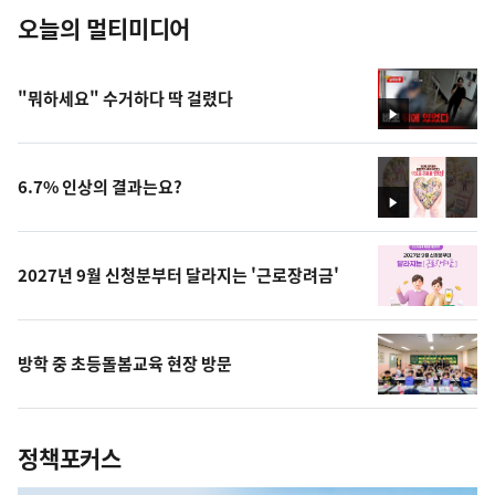
오늘의 멀티미디어
"뭐하세요" 수거하다 딱 걸렸다
영
상
6.7% 인상의 결과는요?
영
상
2027년 9월 신청분부터 달라지는 '근로장려금'
방학 중 초등돌봄교육 현장 방문
정책포커스