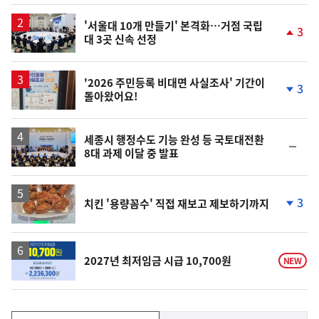
상
승
'서울대 10개 만들기' 본격화…거점 국립
3
대 3곳 신속 선정
단
계
상
승
'2026 주민등록 비대면 사실조사' 기간이
3
돌아왔어요!
단
계
하
락
세종시 행정수도 기능 완성 등 국토대전환
순
8대 과제 이달 중 발표
위
동
일
3
치킨 '용량꼼수' 직접 재보고 제보하기까지
단
계
하
락
2027년 최저임금 시급 10,700원
NEW