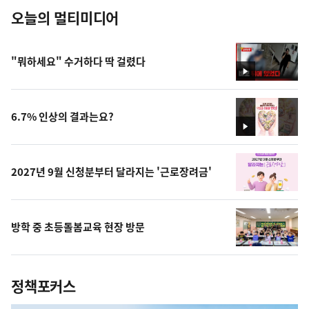
오늘의 멀티미디어
"뭐하세요" 수거하다 딱 걸렸다
영
상
6.7% 인상의 결과는요?
영
상
2027년 9월 신청분부터 달라지는 '근로장려금'
방학 중 초등돌봄교육 현장 방문
정책포커스