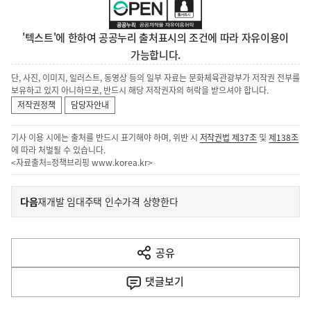
'텍스트'에 한하여 공공누리 출처표시의 조건에 따라 자유이용이
가능합니다.
단, 사진, 이미지, 일러스트, 동영상 등의 일부 자료는 문화체육관광부가 저작권 전부를
보유하고 있지 아니하므로, 반드시 해당 저작권자의 허락을 받으셔야 합니다.
저작권정책
담당자안내
기사 이용 시에는 출처를 반드시 표기해야 하며, 위반 시
저작권법 제37조
및
제138조
에 따라 처벌될 수 있습니다.
<자료출처=정책브리핑
www.korea.kr
>
이
기
다음
재개발 임대주택 인수가격 상향한다
사
전
다
공유
열
음
기
댓글
보기
기
사