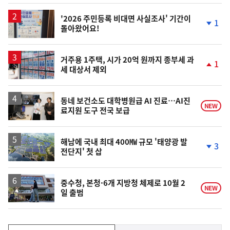
상
승
'2026 주민등록 비대면 사실조사' 기간이
1
돌아왔어요!
단
계
하
락
거주용 1주택, 시가 20억 원까지 종부세 과
1
세 대상서 제외
단
계
상
승
동네 보건소도 대학병원급 AI 진료…AI진
NEW
료지원 도구 전국 보급
해남에 국내 최대 400㎿ 규모 '태양광 발
3
전단지' 첫 삽
단
계
하
락
중수청, 본청·6개 지방청 체제로 10월 2
NEW
일 출범