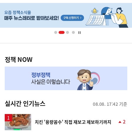
히
단
배
너
영
정
역
책
정책 NOW
NOW,
MY
맞
춤
뉴
실시간 인기뉴스
08.08. 17:42 기준
스
2
치킨 '용량꼼수' 직접 재보고 제보하기까지
단
계