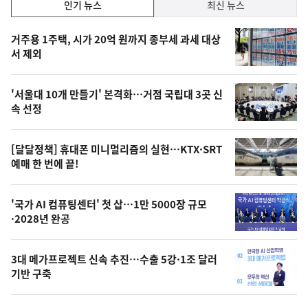
인
인기 뉴스
최신 뉴스
기,
인
기
최
거주용 1주택, 시가 20억 원까지 종부세 과세 대상
뉴
서 제외
신,
스
오
'서울대 10개 만들기' 본격화…거점 국립대 3곳 신
늘
속 선정
의
영
[달달정책] 휴대폰 미니멀리즘의 실현…KTX·SRT
상
예매 한 번에 끝!
,
오
'국가 AI 컴퓨팅센터' 첫 삽…1만 5000장 규모
·2028년 완공
늘
의
3대 메가프로젝트 신속 추진…수출 5강·1조 달러
사
기반 구축
진