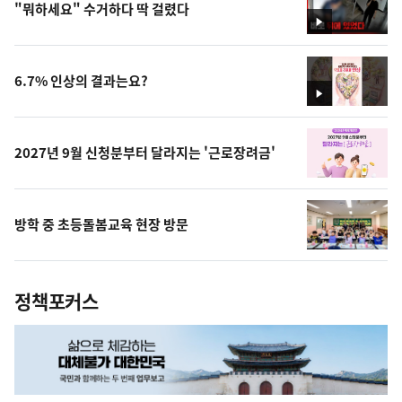
"뭐하세요" 수거하다 딱 걸렸다
영
상
6.7% 인상의 결과는요?
영
상
2027년 9월 신청분부터 달라지는 '근로장려금'
방학 중 초등돌봄교육 현장 방문
정책포커스