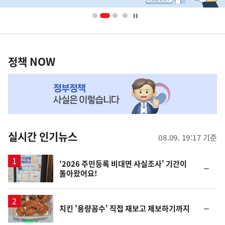
배
너
영
정
역
책
정책 NOW
NOW,
MY
맞
춤
뉴
실시간 인기뉴스
08.09. 19:17 기준
스
'2026 주민등록 비대면 사실조사' 기간이
순
돌아왔어요!
위
동
일
순
치킨 '용량꼼수' 직접 재보고 제보하기까지
위
동