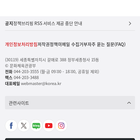
공지
정책브리핑 RSS 서비스 제공 중단 안내
개인정보처리방침
저작권정책
이메일 수집거부
자주 묻는 질문(FAQ)
(30119) 세종특별자치시 갈매로 388 정부세종청사 15동
© 문화체육관광부
전화
044-203-3555 (월-금 09:00 - 18:00, 공휴일 제외)
팩스
044-203-3488
대표메일
webmaster@korea.kr
관련사이트
페
X
네
유
인
이
바
이
튜
스