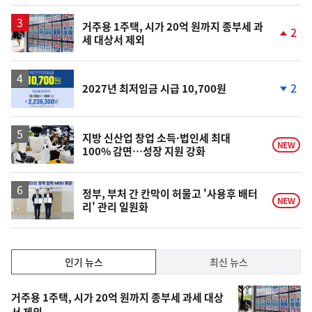
일
거주용 1주택, 시가 20억 원까지 종부세 과
2
세 대상서 제외
단
계
상
승
2
2027년 최저임금 시급 10,700원
단
계
하
락
지방 신산업 창업 소득·법인세 최대
NEW
100% 감면…성장 지원 강화
정부, 부처 간 칸막이 허물고 '사용후 배터
NEW
리' 관리 일원화
인
인기 뉴스
최신 뉴스
기,
인
기
최
거주용 1주택, 시가 20억 원까지 종부세 과세 대상
서 제외