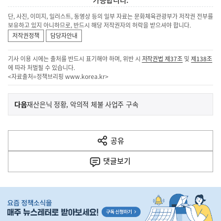
가능합니다.
단, 사진, 이미지, 일러스트, 동영상 등의 일부 자료는 문화체육관광부가 저작권 전부를
보유하고 있지 아니하므로, 반드시 해당 저작권자의 허락을 받으셔야 합니다.
저작권정책
담당자안내
기사 이용 시에는 출처를 반드시 표기해야 하며, 위반 시
저작권법 제37조
및
제138조
에 따라 처벌될 수 있습니다.
<자료출처=정책브리핑
www.korea.kr
>
이
기
다음
재산은닉 정황, 악의적 체불 사업주 구속
사
전
다
공유
열
음
기
댓글
보기
기
사
히
단