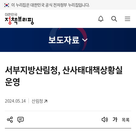
이 누리집은 대한민국 공식 전자정부 누리집입니다.
홈
알림설정 바로가기
검색 바로가기
메뉴 열기
보도자료
콘
텐
서부지방산림청, 산사태대책상황실
츠
운영
영
역
2024.05.14
산림청
목록