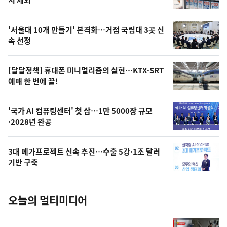
뉴
신,
스
오
'서울대 10개 만들기' 본격화…거점 국립대 3곳 신
늘
속 선정
의
영
[달달정책] 휴대폰 미니멀리즘의 실현…KTX·SRT
상
예매 한 번에 끝!
,
오
'국가 AI 컴퓨팅센터' 첫 삽…1만 5000장 규모
·2028년 완공
늘
의
3대 메가프로젝트 신속 추진…수출 5강·1조 달러
사
기반 구축
진
오늘의 멀티미디어