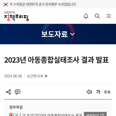
이 누리집은 대한민국 공식 전자정부 누리집입니다.
홈
알림설정 바로가기
검색 바로가기
메뉴 열기
보도자료
콘
텐
2023년 아동종합실태조사 결과 발표
츠
영
2024.06.06
보건복지부
역
목록
첨부파일
[6.7.금.조간]2023년 아동종합실태조사 결과
바로보기