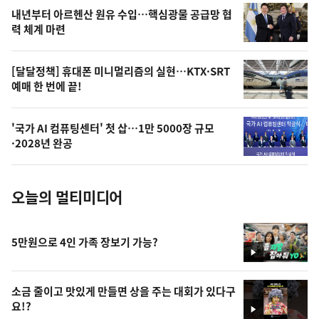
영
내년부터 아르헨산 원유 수입…핵심광물 공급망 협
상
력 체계 마련
,
오
[달달정책] 휴대폰 미니멀리즘의 실현…KTX·SRT
예매 한 번에 끝!
늘
의
'국가 AI 컴퓨팅센터' 첫 삽…1만 5000장 규모
사
·2028년 완공
진
오늘의 멀티미디어
5만원으로 4인 가족 장보기 가능?
영
상
소금 줄이고 맛있게 만들면 상을 주는 대회가 있다구
요!?
영