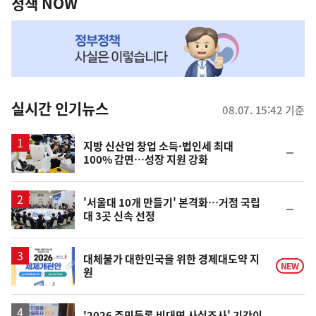
책
정책 NOW
NOW,
MY
맞
춤
뉴
실시간 인기뉴스
08.07. 15:42 기준
스
지방 신산업 창업 소득·법인세 최대
순
100% 감면…성장 지원 강화
위
동
일
'서울대 10개 만들기' 본격화…거점 국립
순
대 3곳 신속 선정
위
동
일
대체불가 대한민국을 위한 경제대도약 지
NEW
원
'2026 주민등록 비대면 사실조사' 기간이