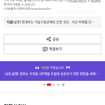
기사 이용 시에는 출처를 반드시 표기해야 하며, 위반 시
저작권법 제37조
및
제138조
에 따라 처벌될 수 있습니다.
<자료출처=정책브리핑
www.korea.kr
>
이
기
다음
(설명) 환경부는 가습기살균제로 인한 유산 · 사산 피해를 인정하고 있음
사
전
다
공유
열
음
기
댓글
보기
기
사
히
단
배
너
영
정
역