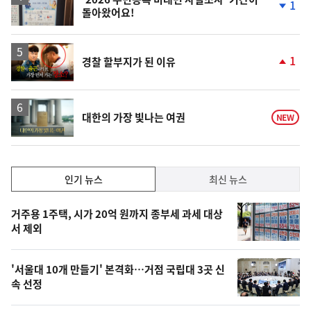
1
돌아왔어요!
단
계
하
락
영
1
경찰 할부지가 된 이유
상
단
계
상
승
영
대한의 가장 빛나는 여권
NEW
상
인
인기 뉴스
최신 뉴스
기,
인
기
최
거주용 1주택, 시가 20억 원까지 종부세 과세 대상
뉴
서 제외
신,
스
오
'서울대 10개 만들기' 본격화…거점 국립대 3곳 신
늘
속 선정
의