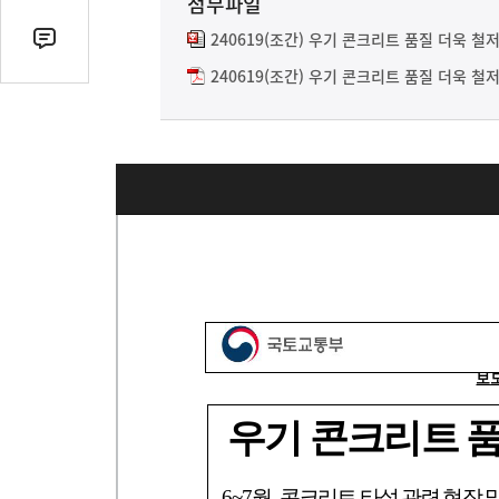
첨부파일
열
기
240619(조간) 우기 콘크리트 품질 더욱 철
댓
글
240619(조간) 우기 콘크리트 품질 더욱 철
수
(클
릭
시
댓
글
로
이
동)