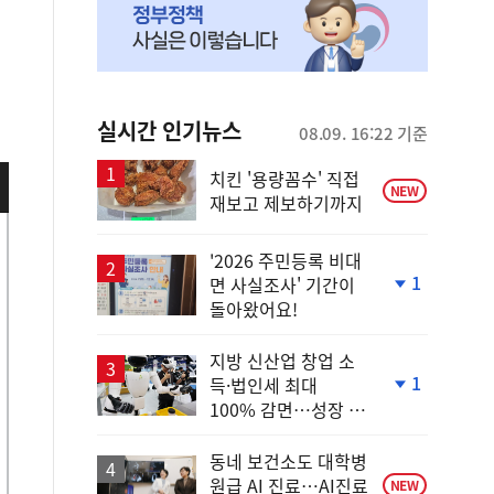
실시간 인기뉴스
08.09. 16:22 기준
치킨 '용량꼼수' 직접
NEW
재보고 제보하기까지
'2026 주민등록 비대
1
면 사실조사' 기간이
단
돌아왔어요!
계
하
락
지방 신산업 창업 소
1
득·법인세 최대
단
100% 감면…성장 지
계
원 강화
하
락
동네 보건소도 대학병
원급 AI 진료…AI진료
NEW