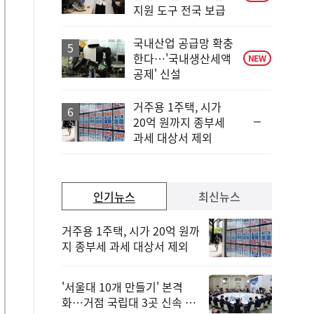
지원 도구 전국 보급
국내산업 공급망 확충
한다…'국내생산세액
NEW
공제' 신설
거주용 1주택, 시가
순
20억 원까지 종부세
위
과세 대상서 제외
동
일
인기뉴스
최신뉴스
거주용 1주택, 시가 20억 원까
지 종부세 과세 대상서 제외
'서울대 10개 만들기' 본격
화…거점 국립대 3곳 신속 선