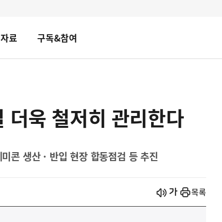
책자료
구독&참여
질 더욱 철저히 관리한다
레미콘 생산 · 반입 현장 합동점검 등 추진
시작
열기
목록