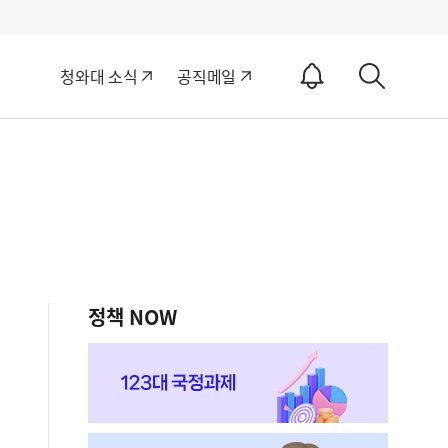
알
청와대 소식
공직메일
림
상
ON
세
검
색
정책 NOW