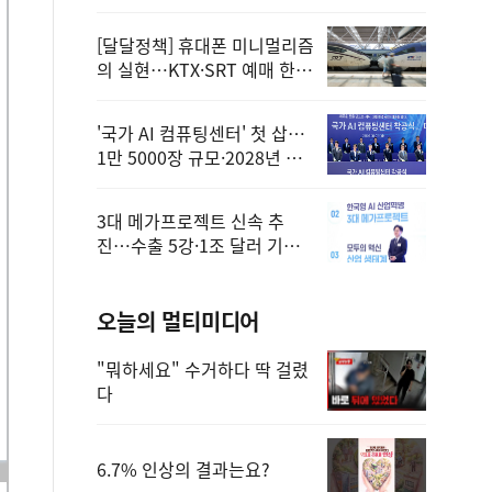
정
[달달정책] 휴대폰 미니멀리즘
의 실현…KTX·SRT 예매 한
번에 끝!
'국가 AI 컴퓨팅센터' 첫 삽…
1만 5000장 규모·2028년 완
공
3대 메가프로젝트 신속 추
진…수출 5강·1조 달러 기반
구축
오늘의 멀티미디어
"뭐하세요" 수거하다 딱 걸렸
다
6.7% 인상의 결과는요?