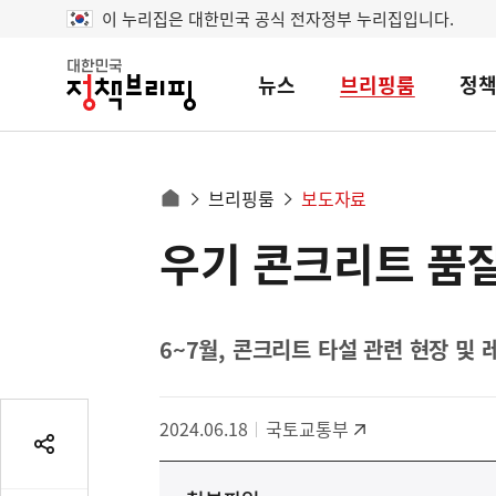
이 누리집은 대한민국 공식 전자정부 누리집입니다.
뉴스
브리핑룸
정
대
한
민
국
정
사
브리핑룸
보도자료
책
홈
브
이
으
우기 콘크리트 품
콘
리
트
로
핑
텐
이
츠
동
영
6~7월, 콘크리트 타설 관련 현장 및 
경
역
로
2024.06.18
국토교통부
공
유