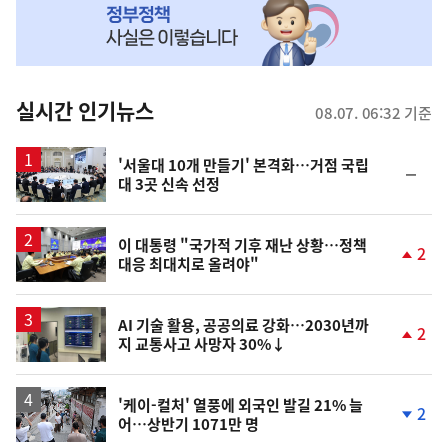
MY
맞
춤
뉴
실시간 인기뉴스
08.07. 06:32 기준
스
'서울대 10개 만들기' 본격화…거점 국립
순
대 3곳 신속 선정
위
동
일
이 대통령 "국가적 기후 재난 상황…정책
2
대응 최대치로 올려야"
단
계
상
승
AI 기술 활용, 공공의료 강화…2030년까
2
지 교통사고 사망자 30%↓
단
계
상
승
'케이-컬처' 열풍에 외국인 발길 21% 늘
2
어…상반기 1071만 명
단
계