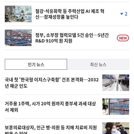
하
락
철강·석유화학 등 주력산업 AI 제조 혁
2
신…잠재성장률 높인다
단
계
하
락
정부, 소부장 협력모델 5건 승인…5년간
NEW
R&D 910억 원 지원
인
인기 뉴스
최신 뉴스
기,
인
기
최
국내 첫 '한국형 이지스구축함' 건조 본격화…2032
뉴
년 해군 인도
신,
스
오
거주용 1주택, 시가 20억 원까지 종부세 과세 대상
늘
서 제외
의
영
보훈의료대상자, 인근 병·의원 등 치매 치료비 지원
받을 수 있어