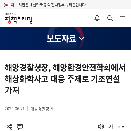
이 누리집은 대한민국 공식 전자정부 누리집입니다.
홈
알림설정 바로가기
검색 바로가기
메뉴 열기
보도자료
콘
텐
해양경찰청장, 해양환경안전학회에서
츠
해상화학사고 대응 주제로 기조연설
영
역
가져
2024.06.21
해양경찰청
목록