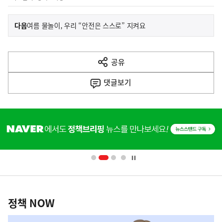
이
기
다음
여름 물놀이, 우리 “안전은 스스로” 지켜요
사
전
다
공유
열
음
기
댓글
보기
기
사
히
단
배
너
영
정
역
책
정책 NOW
NOW,