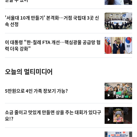
상
,
오
'서울대 10개 만들기' 본격화…거점 국립대 3곳 신
속 선정
늘
의
이 대통령 "한-칠레 FTA 개선…핵심광물 공급망 협
사
력 더욱 강화"
진
오늘의 멀티미디어
5만원으로 4인 가족 장보기 가능?
영
상
소금 줄이고 맛있게 만들면 상을 주는 대회가 있다구
요!?
영
상