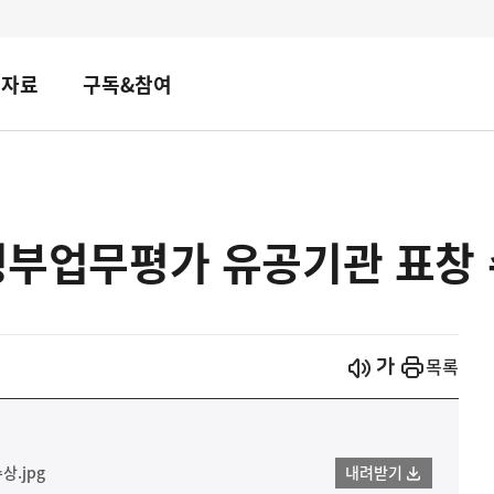
책자료
구독&참여
 정부업무평가 유공기관 표창
시작
열기
목록
.jpg
내려받기