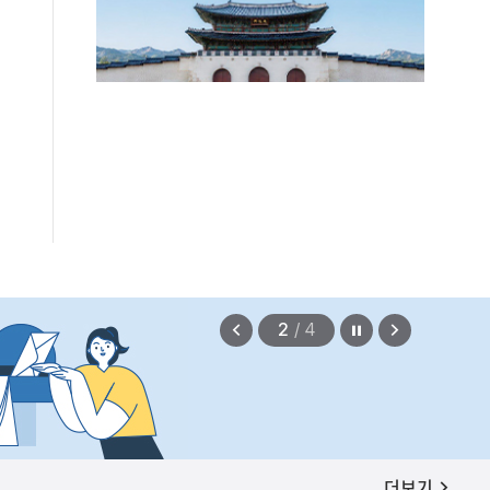
법무부에 개선 요청" 관련
2026.08.08
정지
이
다
2
/
4
전
음
보
보
기
기
공지사항
더보기