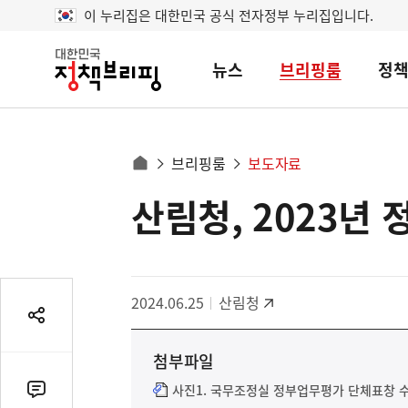
이 누리집은 대한민국 공식 전자정부 누리집입니다.
뉴스
브리핑룸
정
대
한
민
국
정
사
브리핑룸
보도자료
책
홈
브
이
으
산림청, 2023년
콘
리
트
로
핑
텐
이
츠
동
영
경
2024.06.25
산림청
역
로
공
유
첨부파일
열
기
사진1. 국무조정실 정부업무평가 단체표창 수상
댓