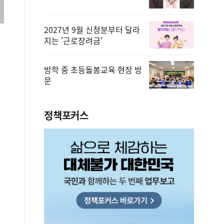
2027년 9월 신청분부터 달라
지는 '근로장려금'
방학 중 초등돌봄교육 현장 방
문
정책포커스