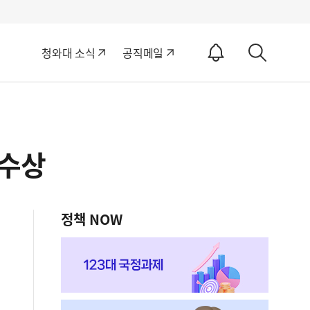
알
청와대 소식
공직메일
림
상
ON
세
검
색
 수상
정책 NOW