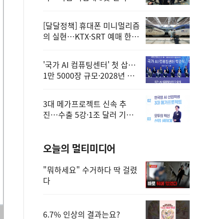
정
[달달정책] 휴대폰 미니멀리즘
의 실현…KTX·SRT 예매 한
번에 끝!
'국가 AI 컴퓨팅센터' 첫 삽…
1만 5000장 규모·2028년 완
공
3대 메가프로젝트 신속 추
진…수출 5강·1조 달러 기반
구축
오늘의 멀티미디어
"뭐하세요" 수거하다 딱 걸렸
다
6.7% 인상의 결과는요?