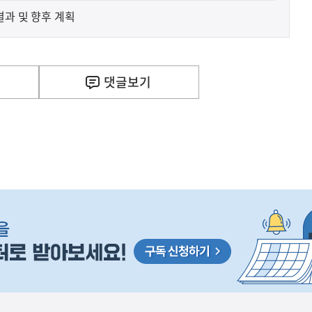
결과 및 향후 계획
댓글
보기
사
신매매방지법 걸린 '우즈벡 인력 송출'...성평등부,노동·
실
은
이
렇
습
니
다