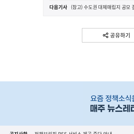
다음기사
(참고) 수도권 대체매립지 공모 
다
음
기
사
공유하기
열
기
영
역
(설명) 프레시안, "인
고용노동부
하
단
배
너
영
역
공지사항
정책브리핑 RSS 서비스 제공 중단 안내