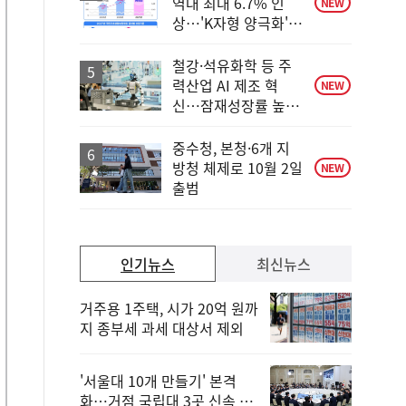
역대 최대 6.7% 인
NEW
상…'K자형 양극화'
대응
철강·석유화학 등 주
력산업 AI 제조 혁
NEW
신…잠재성장률 높인
다
중수청, 본청·6개 지
방청 체제로 10월 2일
NEW
출범
인기뉴스
최신뉴스
거주용 1주택, 시가 20억 원까
지 종부세 과세 대상서 제외
'서울대 10개 만들기' 본격
화…거점 국립대 3곳 신속 선