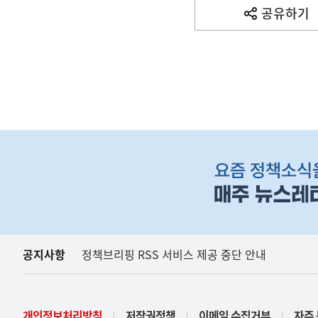
사
공유하기
열
기
영
역
하
단
배
너
영
역
공지사항
정책브리핑 RSS 서비스 제공 중단 안내
개인정보처리방침
저작권정책
이메일 수집거부
자주 