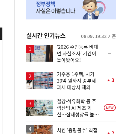
실시간 인기뉴스
08.09. 19:32 기준
'2026 주민등록 비대
순
면 사실조사' 기간이
위
돌아왔어요!
동
일
거주용 1주택, 시가
3
20억 원까지 종부세
단
과세 대상서 제외
계
상
승
철강·석유화학 등 주
력산업 AI 제조 혁
NEW
신…잠재성장률 높인
다
치킨 '용량꼼수' 직접
2