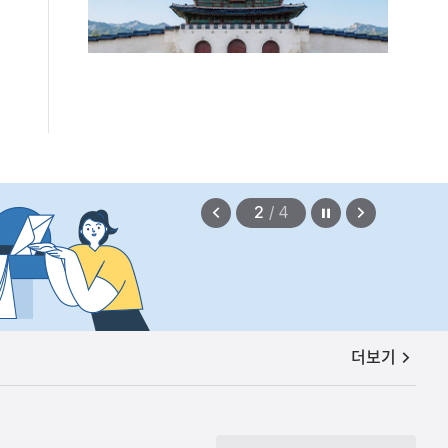
정지
이
다
2
/
4
전
음
보
보
기
기
공지사항
더보기