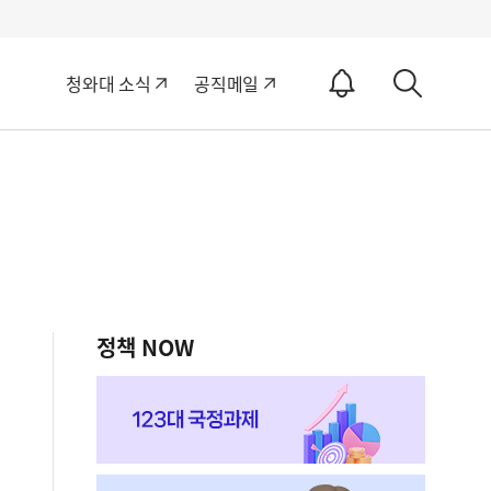
알
청와대 소식
공직메일
림
상
ON
세
검
색
정책 NOW