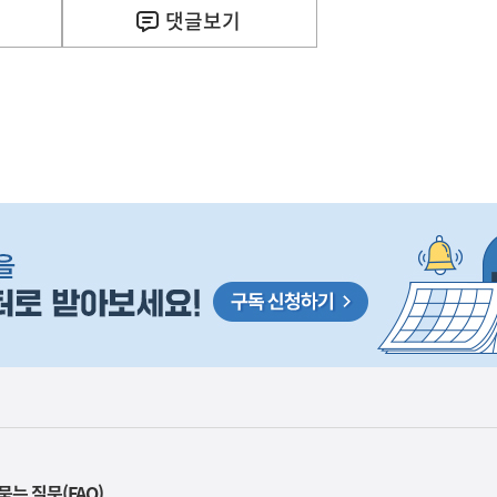
이
댓글
보기
렇
습
니
다
묻는 질문(FAQ)