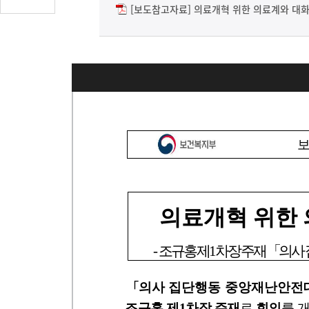
글
[보도참고자료] 의료개혁 위한 의료계와 대화 
수
(클
릭
시
댓
글
로
이
동)