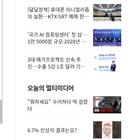
[달달정책] 휴대폰 미니멀리즘
의 실현…KTX·SRT 예매 한
번에 끝!
'국가 AI 컴퓨팅센터' 첫 삽…
1만 5000장 규모·2028년 완
공
3대 메가프로젝트 신속 추
진…수출 5강·1조 달러 기반
구축
오늘의 멀티미디어
"뭐하세요" 수거하다 딱 걸렸
다
6.7% 인상의 결과는요?