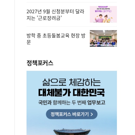
2027년 9월 신청분부터 달라
지는 '근로장려금'
방학 중 초등돌봄교육 현장 방
문
정책포커스
증, 유통차단, 국제공조까지 K-브랜드