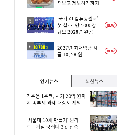
재보고 제보하기까지
단
계
상
'국가 AI 컴퓨팅센터'
승
첫 삽…1만 5000장
NEW
규모·2028년 완공
2027년 최저임금 시
NEW
급 10,700원
인기뉴스
최신뉴스
거주용 1주택, 시가 20억 원까
지 종부세 과세 대상서 제외
'서울대 10개 만들기' 본격
화…거점 국립대 3곳 신속 선
정