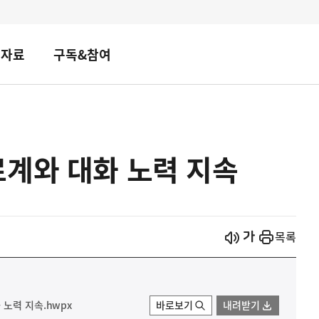
책자료
구독&참여
료계와 대화 노력 지속
시작
열기
목록
노력 지속.hwpx
바로보기
내려받기