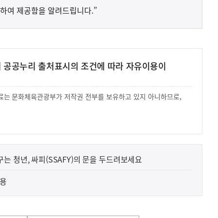
하여 제공함을 알려드립니다.”
여 공공누리 출처표시의 조건에 따라 자유이용이
 자료는 문화체육관광부가 저작권 전부를 보유하고 있지 아니하므로,
.
 청년, 싸피(SSAFY)의 문을 두드려보세요
허용
사
해외 K-뷰티 위조상품 확산에 대응하여 K브랜드 정부인
실
은
보호를 강화하고 있습니다.
2026.08.09