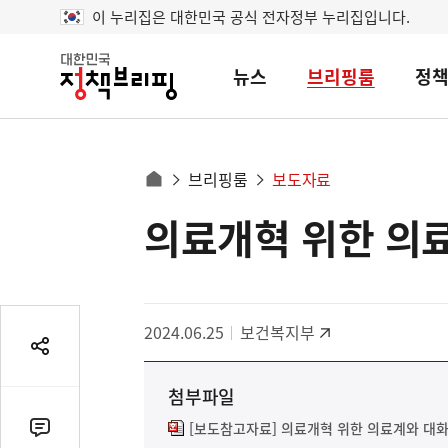
이 누리집은 대한민국 공식 전자정부 누리집입니다.
뉴스
브리핑룸
정
대
한
민
국
정
사
브리핑룸
보도자료
책
홈
브
이
으
의료개혁 위한 의
콘
리
트
로
핑
텐
이
츠
동
영
경
2024.06.25
보건복지부
역
로
공
유
첨부파일
열
기
[보도참고자료] 의료개혁 위한 의료계와 대화 
댓