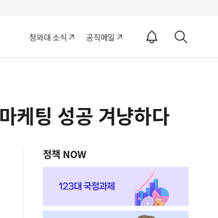
알
청와대 소식
공직메일
림
상
ON
세
검
색
 마케팅 성공 겨냥하다
정책 NOW