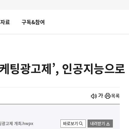
책자료
구독&참여
마케팅광고제’, 인공지능으로
시작
열기
목록
팅광고제 개최.hwpx
바로보기
내려받기