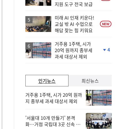
지원 도구 전국 보급
미래 AI 인재 키운다!
교실 밖 AI 수업으로
NEW
해답 찾는 힘 키워요
거주용 1주택, 시가
4
20억 원까지 종부세
단
과세 대상서 제외
계
하
락
인기뉴스
최신뉴스
거주용 1주택, 시가 20억 원까
지 종부세 과세 대상서 제외
'서울대 10개 만들기' 본격
화…거점 국립대 3곳 신속 선