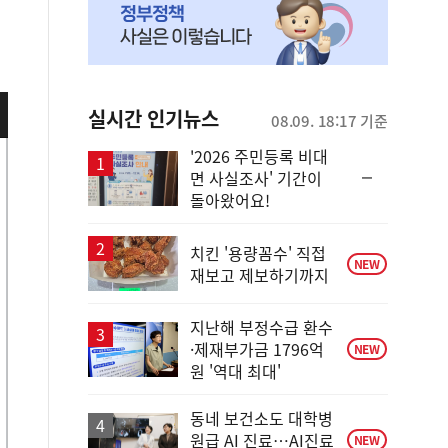
실시간 인기뉴스
08.09. 18:17 기준
'2026 주민등록 비대
순
면 사실조사' 기간이
위
돌아왔어요!
동
일
치킨 '용량꼼수' 직접
NEW
재보고 제보하기까지
지난해 부정수급 환수
·제재부가금 1796억
NEW
원 '역대 최대'
동네 보건소도 대학병
원급 AI 진료…AI진료
NEW