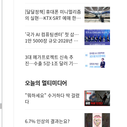
정
[달달정책] 휴대폰 미니멀리즘
의 실현…KTX·SRT 예매 한
번에 끝!
'국가 AI 컴퓨팅센터' 첫 삽…
1만 5000장 규모·2028년 완
공
3대 메가프로젝트 신속 추
진…수출 5강·1조 달러 기반
구축
오늘의 멀티미디어
"뭐하세요" 수거하다 딱 걸렸
다
6.7% 인상의 결과는요?