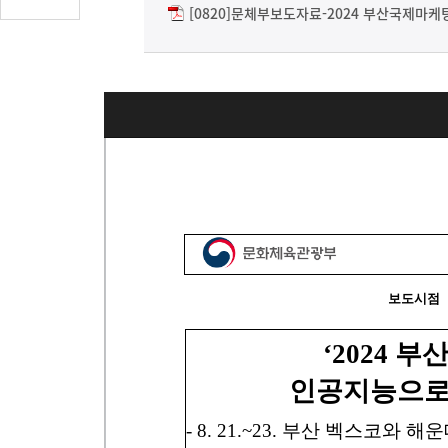
글
[0820]문체부보도자료-2024 부산국제마케
수
(클
릭
시
댓
글
로
이
동)