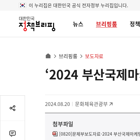
이 누리집은 대한민국 공식 전자정부 누리집입니다.
뉴스
브리핑룸
정
대
한
민
국
정
사
브리핑룸
보도자료
책
홈
브
이
으
‘2024 부산국제
콘
리
트
로
핑
텐
이
츠
동
영
경
2024.08.20
문화체육관광부
역
로
공
유
첨부파일
열
기
[0820]문체부보도자료-2024 부산국제마케
댓