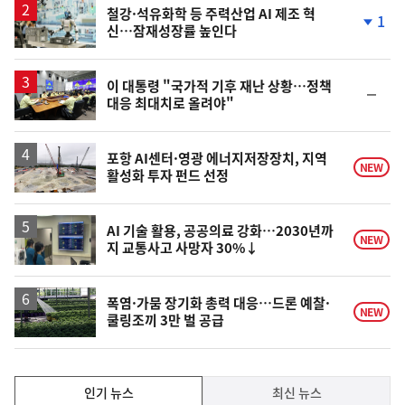
승
철강·석유화학 등 주력산업 AI 제조 혁
1
신…잠재성장률 높인다
단
계
하
락
이 대통령 "국가적 기후 재난 상황…정책
순
대응 최대치로 올려야"
위
동
일
포항 AI센터·영광 에너지저장장치, 지역
NEW
활성화 투자 펀드 선정
AI 기술 활용, 공공의료 강화…2030년까
NEW
지 교통사고 사망자 30%↓
폭염·가뭄 장기화 총력 대응…드론 예찰·
NEW
쿨링조끼 3만 벌 공급
인
인기 뉴스
최신 뉴스