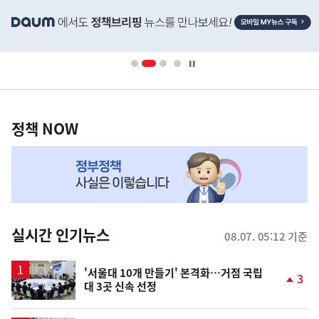
히
단
배
너
영
정
역
책
정책 NOW
NOW,
MY
맞
춤
뉴
실시간 인기뉴스
08.07. 05:12 기준
스
'서울대 10개 만들기' 본격화…거점 국립
3
대 3곳 신속 선정
단
계
상