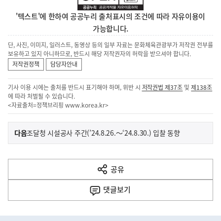
'텍스트'에 한하여 공공누리 출처표시의 조건에 따라 자유이용이
가능합니다.
단, 사진, 이미지, 일러스트, 동영상 등의 일부 자료는 문화체육관광부가 저작권 전부를
보유하고 있지 아니하므로, 반드시 해당 저작권자의 허락을 받으셔야 합니다.
저작권정책
담당자안내
기사 이용 시에는 출처를 반드시 표기해야 하며, 위반 시
저작권법 제37조
및
제138조
에 따라 처벌될 수 있습니다.
<자료출처=정책브리핑
www.korea.kr
>
이
기
다음
조달청 시설공사 주간(’24.8.26.～‘24.8.30.) 입찰 동향
사
전
다
공유
열
음
기
댓글
보기
기
사