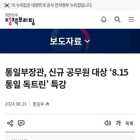
이 누리집은 대한민국 공식 전자정부 누리집입니다.
홈
알림설정 바로가기
검색 바로가기
메뉴 열기
보도자료
콘
텐
통일부장관, 신규 공무원 대상 ‘8.15
츠
통일 독트린’ 특강
영
역
2024.08.23
통일부
목록