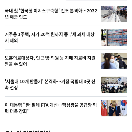
기,
인
기
최
국내 첫 '한국형 이지스구축함' 건조 본격화…2032
뉴
년 해군 인도
신,
스
오
거주용 1주택, 시가 20억 원까지 종부세 과세 대상
늘
서 제외
의
영
보훈의료대상자, 인근 병·의원 등 치매 치료비 지원
상
받을 수 있어
,
오
'서울대 10개 만들기' 본격화…거점 국립대 3곳 신
속 선정
늘
의
이 대통령 "한-칠레 FTA 개선…핵심광물 공급망 협
사
력 더욱 강화"
진