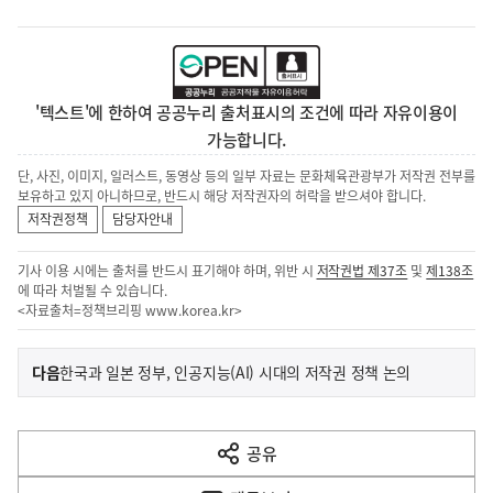
'텍스트'에 한하여 공공누리 출처표시의 조건에 따라 자유이용이
가능합니다.
단, 사진, 이미지, 일러스트, 동영상 등의 일부 자료는 문화체육관광부가 저작권 전부를
보유하고 있지 아니하므로, 반드시 해당 저작권자의 허락을 받으셔야 합니다.
저작권정책
담당자안내
기사 이용 시에는 출처를 반드시 표기해야 하며, 위반 시
저작권법 제37조
및
제138조
에 따라 처벌될 수 있습니다.
<자료출처=정책브리핑
www.korea.kr
>
이
기
다음
한국과 일본 정부, 인공지능(AI) 시대의 저작권 정책 논의
사
전
다
공유
열
음
기