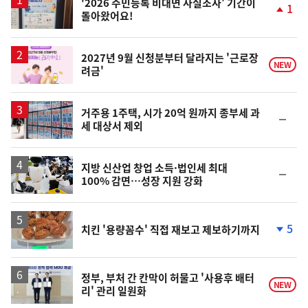
'2026 주민등록 비대면 사실조사' 기간이
1
돌아왔어요!
단
계
상
승
2027년 9월 신청분부터 달라지는 '근로장
NEW
려금'
거주용 1주택, 시가 20억 원까지 종부세 과
순
세 대상서 제외
위
동
일
지방 신산업 창업 소득·법인세 최대
순
100% 감면…성장 지원 강화
위
동
일
5
치킨 '용량꼼수' 직접 재보고 제보하기까지
단
계
하
락
정부, 부처 간 칸막이 허물고 '사용후 배터
NEW
리' 관리 일원화