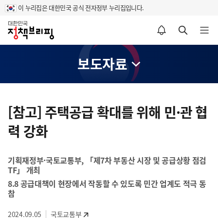
이 누리집은 대한민국 공식 전자정부 누리집입니다.
홈
알림설정 바로가기
검색 바로가기
메뉴 열기
보도자료
콘
텐
[참고] 주택공급 확대를 위해 민·관 협
츠
력 강화
영
역
기획재정부·국토교통부, 「제7차 부동산 시장 및 공급상황 점검
TF」 개최
8.8 공급대책이 현장에서 작동할 수 있도록 민간 업계도 적극 동
참
2024.09.05
국토교통부