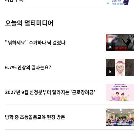
진
오늘의 멀티미디어
"뭐하세요" 수거하다 딱 걸렸다
영
상
6.7% 인상의 결과는요?
영
상
2027년 9월 신청분부터 달라지는 '근로장려금'
방학 중 초등돌봄교육 현장 방문