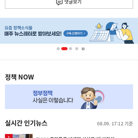
댓글
보기
기
사
히
단
배
너
영
정
역
책
정책 NOW
NOW,
MY
맞
춤
뉴
실시간 인기뉴스
08.09. 17:12 기준
스