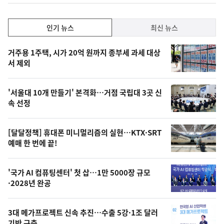
인
인기 뉴스
최신 뉴스
기,
인
기
최
거주용 1주택, 시가 20억 원까지 종부세 과세 대상
뉴
서 제외
신,
스
오
'서울대 10개 만들기' 본격화…거점 국립대 3곳 신
늘
속 선정
의
영
[달달정책] 휴대폰 미니멀리즘의 실현…KTX·SRT
상
예매 한 번에 끝!
,
오
'국가 AI 컴퓨팅센터' 첫 삽…1만 5000장 규모
·2028년 완공
늘
의
3대 메가프로젝트 신속 추진…수출 5강·1조 달러
사
기반 구축