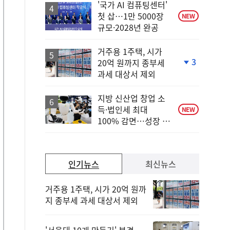
락
'국가 AI 컴퓨팅센터'
첫 삽…1만 5000장
NEW
규모·2028년 완공
거주용 1주택, 시가
3
20억 원까지 종부세
단
과세 대상서 제외
계
하
락
지방 신산업 창업 소
득·법인세 최대
NEW
100% 감면…성장 지
원 강화
인기뉴스
최신뉴스
거주용 1주택, 시가 20억 원까
지 종부세 과세 대상서 제외
'서울대 10개 만들기' 본격