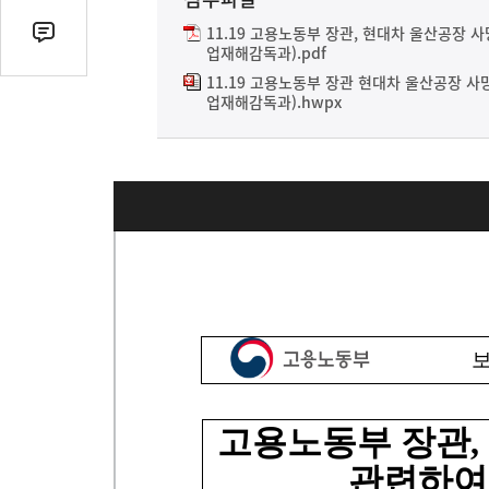
열
기
11.19 고용노동부 장관, 현대차 울산공장 
댓
업재해감독과).pdf
글
11.19 고용노동부 장관 현대차 울산공장 
수
업재해감독과).hwpx
(클
릭
시
댓
글
로
이
동)