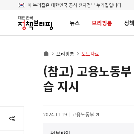
이 누리집은 대한민국 공식 전자정부 누리집입니다.
뉴스
브리핑룸
정
대
한
민
국
정
사
브리핑룸
보도자료
책
홈
브
이
으
(참고) 고용노동부
콘
리
트
로
핑
텐
이
습 지시
츠
동
영
경
역
로
2024.11.19
고용노동부
공
유
첨부파일