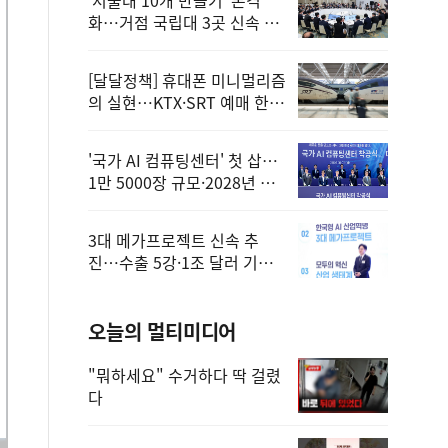
화…거점 국립대 3곳 신속 선
정
[달달정책] 휴대폰 미니멀리즘
의 실현…KTX·SRT 예매 한
번에 끝!
'국가 AI 컴퓨팅센터' 첫 삽…
1만 5000장 규모·2028년 완
공
3대 메가프로젝트 신속 추
진…수출 5강·1조 달러 기반
구축
오늘의 멀티미디어
"뭐하세요" 수거하다 딱 걸렸
다