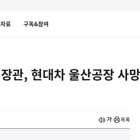
책자료
구독&참여
 장관, 현대차 울산공장 사
시작
열기
목록