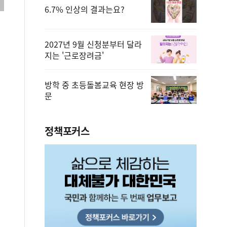
6.7% 인상의 결과는요?
2027년 9월 신청분부터 달라
지는 '근로장려금'
방학 중 초등돌봄교육 현장 방
문
정책포커스