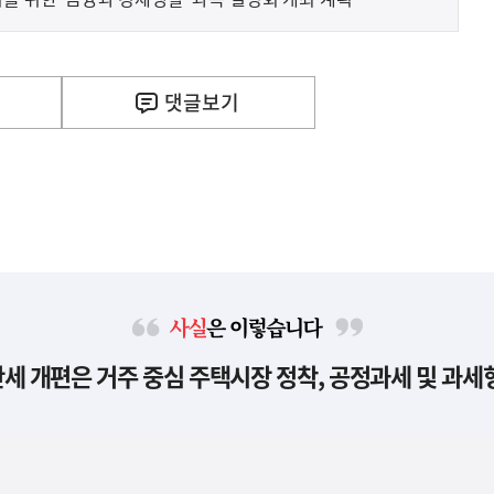
댓글
보기
사
세 개편은 거주 중심 주택시장 정착, 공정과세 및 과세
실
은
이
렇
습
니