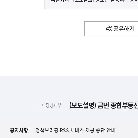
다
음
기
사
공유하기
열
기
영
역
하
단
배
(보도설명) 금번 종합부동산
재정경제부
너
영
역
공지사항
정책브리핑 RSS 서비스 제공 중단 안내