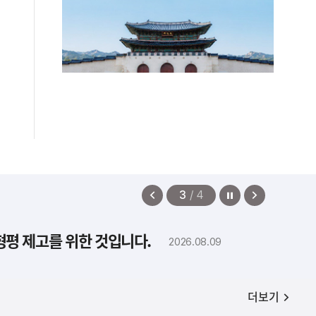
정지
이
다
3
/
4
전
음
보
보
형평 제고를 위한 것입니다.
2026.08.09
기
기
공지사항
더보기