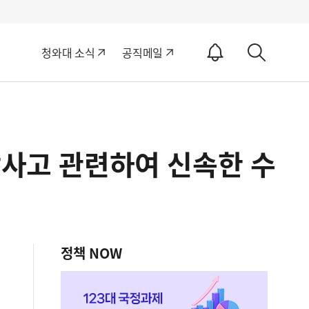
알
청와대 소식
공직메일
림
상
ON
세
검
색
망사고 관련하여 신속한 수
정책 NOW