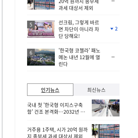
순
20억 원까지 종부세
위
과세 대상서 제외
동
일
선크림, 그렇게 바르
2
면 차단이 아니라 차
단
단 당해요!
계
하
락
'한국형 코첼라' 패노
순
메논 내년 12월에 열
위
린다
동
일
인기뉴스
최신뉴스
국내 첫 '한국형 이지스구축
함' 건조 본격화…2032년 해
군 인도
거주용 1주택, 시가 20억 원까
지 종부세 과세 대상서 제외