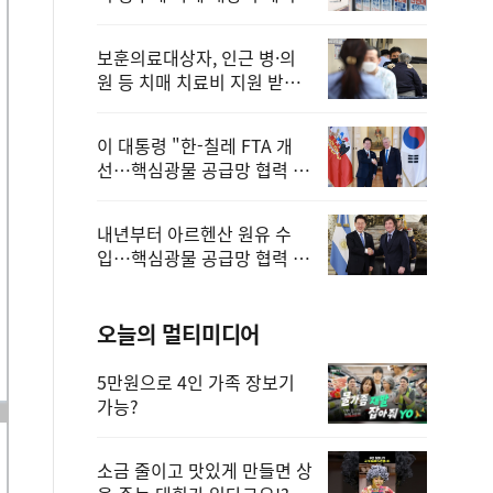
보훈의료대상자, 인근 병·의
원 등 치매 치료비 지원 받을
수 있어
이 대통령 "한-칠레 FTA 개
선…핵심광물 공급망 협력 더
욱 강화"
내년부터 아르헨산 원유 수
입…핵심광물 공급망 협력 체
계 마련
오늘의 멀티미디어
5만원으로 4인 가족 장보기
가능?
소금 줄이고 맛있게 만들면 상