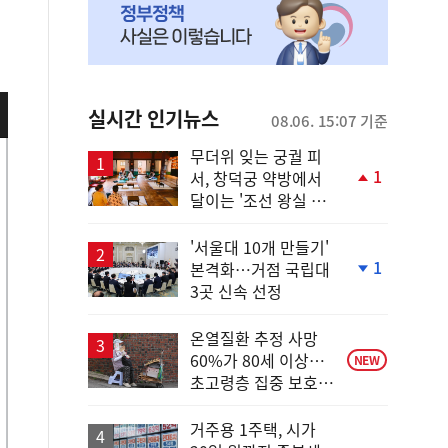
실시간 인기뉴스
08.06. 15:07 기준
무더위 잊는 궁궐 피
1
서, 창덕궁 약방에서
단
달이는 '조선 왕실 보
계
양 비법'
상
승
'서울대 10개 만들기'
1
본격화…거점 국립대
단
3곳 신속 선정
계
하
락
온열질환 추정 사망
60%가 80세 이상…
NEW
초고령층 집중 보호
강화
거주용 1주택, 시가