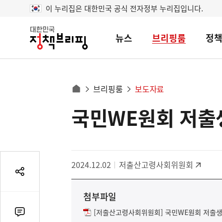
이 누리집은 대한민국 공식 전자정부 누리집입니다.
뉴스
브리핑룸
정
대
한
민
국
정
사
브리핑룸
보도자료
책
홈
브
이
으
국민WE원회 저출생
콘
리
트
로
핑
텐
이
츠
동
영
경
2024.12.02
저출산고령사회위원회
역
로
공
유
첨부파일
열
기
[저출산고령사회위원회] 국민WE원회 저출생 
댓