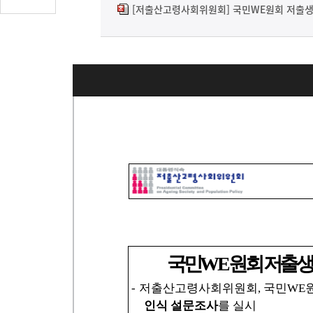
글
[저출산고령사회위원회] 국민WE원회 저출생 
수
(클
릭
시
댓
글
로
이
동)