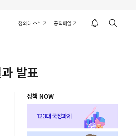
알
청와대 소식
공직메일
림
상
ON
세
검
색
결과 발표
정책 NOW