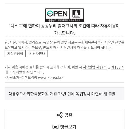
'텍스트'에 한하여 공공누리 출처표시의 조건에 따라 자유이용이
가능합니다.
단, 사진, 이미지, 일러스트, 동영상 등의 일부 자료는 문화체육관광부가 저작권 전부를
보유하고 있지 아니하므로, 반드시 해당 저작권자의 허락을 받으셔야 합니다.
저작권정책
담당자안내
기사 이용 시에는 출처를 반드시 표기해야 하며, 위반 시
저작권법 제37조
및
제138조
에 따라 처벌될 수 있습니다.
<자료출처=정책브리핑
www.korea.kr
>
이
기
다음
주오사카한국문화원 개원 25년 만에 독립청사 마련해 새 출발
사
전
다
공유
열
음
기
댓글
보기
기