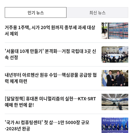
인
인기 뉴스
최신 뉴스
기,
인
기
최
거주용 1주택, 시가 20억 원까지 종부세 과세 대상
뉴
서 제외
신,
스
오
'서울대 10개 만들기' 본격화…거점 국립대 3곳 신
늘
속 선정
의
영
내년부터 아르헨산 원유 수입…핵심광물 공급망 협
상
력 체계 마련
,
오
[달달정책] 휴대폰 미니멀리즘의 실현…KTX·SRT
예매 한 번에 끝!
늘
의
'국가 AI 컴퓨팅센터' 첫 삽…1만 5000장 규모
사
·2028년 완공