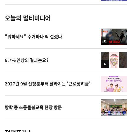
진
오늘의 멀티미디어
"뭐하세요" 수거하다 딱 걸렸다
영
상
6.7% 인상의 결과는요?
영
상
2027년 9월 신청분부터 달라지는 '근로장려금'
방학 중 초등돌봄교육 현장 방문