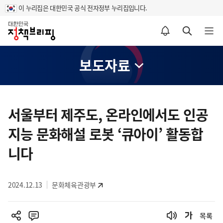
이 누리집은 대한민국 공식 전자정부 누리집입니다.
홈
알림설정 바로가기
검색 바로가기
메뉴 열기
보도자료
콘
텐
서울부터 제주도, 온라인에서도 인공
츠
지능 문화해설 로봇 ‘큐아이’ 활동합
영
역
니다
2024.12.13
문화체육관광부
목록