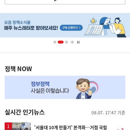
사
히
단
배
너
영
정
역
책
정책 NOW
NOW,
MY
맞
춤
뉴
실시간 인기뉴스
08.07. 17:47 기준
스
'서울대 10개 만들기' 본격화…거점 국립
3