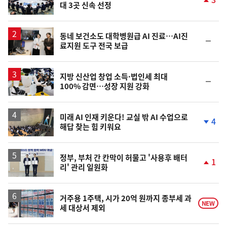
대 3곳 신속 선정
단
계
상
승
동네 보건소도 대학병원급 AI 진료…AI진
순
료지원 도구 전국 보급
위
동
일
지방 신산업 창업 소득·법인세 최대
순
100% 감면…성장 지원 강화
위
동
일
미래 AI 인재 키운다! 교실 밖 AI 수업으로
4
해답 찾는 힘 키워요
단
계
하
락
정부, 부처 간 칸막이 허물고 '사용후 배터
1
리' 관리 일원화
단
계
상
승
거주용 1주택, 시가 20억 원까지 종부세 과
NEW
세 대상서 제외