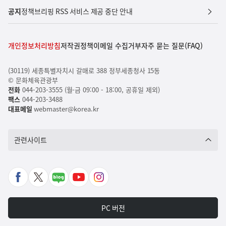
공지
정책브리핑 RSS 서비스 제공 중단 안내
개인정보처리방침
저작권정책
이메일 수집거부
자주 묻는 질문(FAQ)
(30119) 세종특별자치시 갈매로 388 정부세종청사 15동
© 문화체육관광부
전화
044-203-3555 (월-금 09:00 - 18:00, 공휴일 제외)
팩스
044-203-3488
대표메일
webmaster@korea.kr
관련사이트
페
X
네
유
인
이
바
이
튜
스
스
로
버
브
타
PC 버전
북
가
포
바
그
바
기
스
로
램