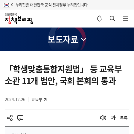
이 누리집은 대한민국 공식 전자정부 누리집입니다.
홈
알림설정 바로가기
검색 바로가기
메뉴 열기
보도자료
콘
텐
「학생맞춤통합지원법」 등 교육부
츠
소관 11개 법안, 국회 본회의 통과
영
역
2024.12.26
교육부
목록