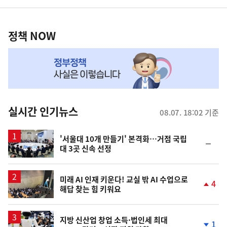
영
정
역
책
정책 NOW
NOW,
MY
맞
춤
뉴
실시간 인기뉴스
08.07. 18:02 기준
스
'서울대 10개 만들기' 본격화…거점 국립
순
대 3곳 신속 선정
위
동
일
미래 AI 인재 키운다! 교실 밖 AI 수업으로
4
해답 찾는 힘 키워요
단
계
상
승
지방 신산업 창업 소득·법인세 최대
1