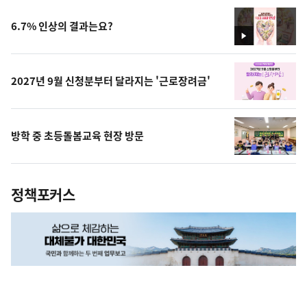
상
6.7% 인상의 결과는요?
영
상
2027년 9월 신청분부터 달라지는 '근로장려금'
방학 중 초등돌봄교육 현장 방문
정책포커스