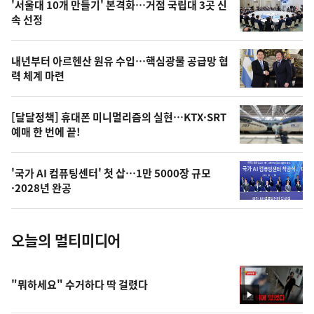
'서울대 10개 만들기' 본격화…거점 국립대 3곳 신
늘
속 선정
의
영
내년부터 아르헨산 원유 수입…핵심광물 공급망 협
상
력 체계 마련
,
오
[달달정책] 휴대폰 미니멀리즘의 실현…KTX·SRT
예매 한 번에 끝!
늘
의
'국가 AI 컴퓨팅센터' 첫 삽…1만 5000장 규모
사
·2028년 완공
진
오늘의 멀티미디어
"뭐하세요" 수거하다 딱 걸렸다
영