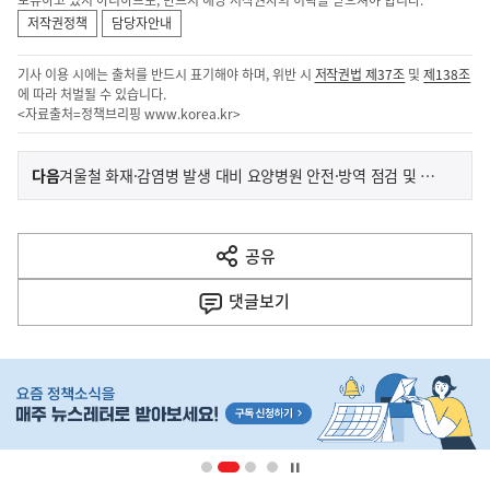
저작권정책
담당자안내
기사 이용 시에는 출처를 반드시 표기해야 하며, 위반 시
저작권법 제37조
및
제138조
에 따라 처벌될 수 있습니다.
<자료출처=정책브리핑
www.korea.kr
>
이
기
다음
겨울철 화재·감염병 발생 대비 요양병원 안전·방역 점검 및 현장의견 청취
사
전
다
공유
열
음
기
댓글
보기
기
사
히
단
배
너