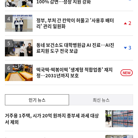
100% 감면…성장 지원 강화
단
계
하
락
정부, 부처 간 칸막이 허물고 '사용후 배터
2
리' 관리 일원화
단
계
상
승
동네 보건소도 대학병원급 AI 진료…AI진
3
료지원 도구 전국 보급
단
계
하
락
떡국떡·떡볶이떡 '생계형 적합업종' 재지
NEW
정…2031년까지 보호
인
인기 뉴스
최신 뉴스
기,
인
기
최
거주용 1주택, 시가 20억 원까지 종부세 과세 대상
뉴
서 제외
신,
스
오