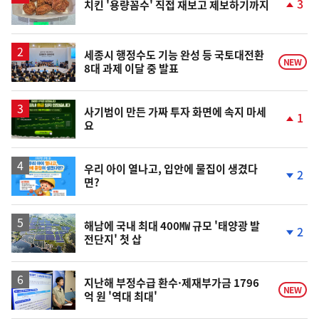
3
치킨 '용량꼼수' 직접 재보고 제보하기까지
단
계
상
승
세종시 행정수도 기능 완성 등 국토대전환
NEW
8대 과제 이달 중 발표
사기범이 만든 가짜 투자 화면에 속지 마세
1
요
단
계
상
승
우리 아이 열나고, 입안에 물집이 생겼다
2
면?
단
계
하
락
해남에 국내 최대 400㎿ 규모 '태양광 발
2
전단지' 첫 삽
단
계
하
락
지난해 부정수급 환수·제재부가금 1796
NEW
억 원 '역대 최대'