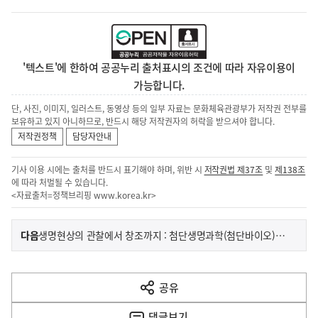
'텍스트'에 한하여 공공누리 출처표시의 조건에 따라 자유이용이
가능합니다.
단, 사진, 이미지, 일러스트, 동영상 등의 일부 자료는 문화체육관광부가 저작권 전부를
보유하고 있지 아니하므로, 반드시 해당 저작권자의 허락을 받으셔야 합니다.
저작권정책
담당자안내
기사 이용 시에는 출처를 반드시 표기해야 하며, 위반 시
저작권법 제37조
및
제138조
에 따라 처벌될 수 있습니다.
<자료출처=정책브리핑
www.korea.kr
>
이
기
다음
생명현상의 관찰에서 창조까지 : 첨단생명과학(첨단바이오)의 새 미래를 그리다
사
전
다
공유
열
음
기
댓글
보기