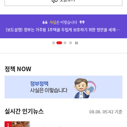
기
사
히
단
(보도설명) 정부는 거주용 1주택을 두텁게 보호하기 위한 방안을 세제개편안에 담았습니다.
배
너
영
정
역
책
정책 NOW
NOW,
MY
맞
춤
뉴
실시간 인기뉴스
08.08. 05:42 기준
스