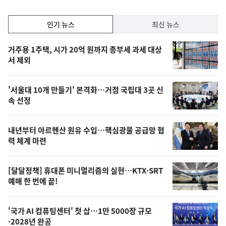
인
인기 뉴스
최신 뉴스
기,
인
기
최
거주용 1주택, 시가 20억 원까지 종부세 과세 대상
뉴
서 제외
신,
스
오
'서울대 10개 만들기' 본격화…거점 국립대 3곳 신
늘
속 선정
의
영
내년부터 아르헨산 원유 수입…핵심광물 공급망 협
상
력 체계 마련
,
오
[달달정책] 휴대폰 미니멀리즘의 실현…KTX·SRT
예매 한 번에 끝!
늘
의
'국가 AI 컴퓨팅센터' 첫 삽…1만 5000장 규모
사
·2028년 완공