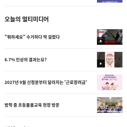
진
오늘의 멀티미디어
"뭐하세요" 수거하다 딱 걸렸다
영
상
6.7% 인상의 결과는요?
영
상
2027년 9월 신청분부터 달라지는 '근로장려금'
방학 중 초등돌봄교육 현장 방문