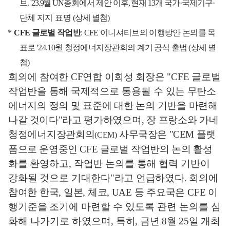
브
. '23.9
월
UN
총회에서 제안 이후
,
현재
13
개 국가
·
국제기구
·
단체
지지 표명
(
상세 별첨
)
*
CFE
글로벌 작업반
: CFE
이니셔티브의 이행방안 논의를 목
표로
'24.10
월 청정에너지장관
회의 계기 공식 출범
(
상세 별
첨
)
회의에 참여한
CF
연합 이회성 회장은
"CFE
글로벌
작업반을 통해 국제적
으로 통용될
수 있는 무탄소
에너지의 정의 및 표준에 대한 논의 기반을
마련해
나갈 것이다
"
라고
평가하였으며
,
장 프랑소와 가네
청정에너지장관
회의
사무국장은
"CEM
플랫
(CEM)
폼으로 운영중인
CFE
글로벌 작업반의 논의
활성
화를
환영하고
,
작업반 논의를 통해 협력 기반이
강화될 것으로
기대
한다
"
라
고
언급하였다
.
회의에
참여한 한국
,
일본
,
체코
, UAE
등 주요국은
CFE
이
행기준을
조기에 마련할 수 있도록 관련 논의를 심
화해 나가기로 하였으며
,
특히
,
금년
8
월
25
일 개최