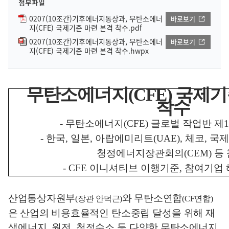
첨부파일
0207(10조간)기후에너지통상과, 무탄소에너
바로보기
지(CFE) 국제기준 마련 본격 착수.pdf
0207(10조간)기후에너지통상과, 무탄소에너
바로보기
지(CFE) 국제기준 마련 본격 착수.hwpx
무탄소에너지
(CFE)
국제기
착수
-
무탄소에너지
(CFE)
글로벌 작업반 제
1
-
한국
,
일본
,
아랍에미리트
(UAE),
체코
,
국제
청정에너지장관회의
(CEM)
등
- CFE
이니셔티브 이행기준
,
참여기업 
산업통상자원부
와 무탄소연합
(
장관 안덕근
)
(CF
연합
)
은 산업의 비용효율적인
탄소중립 달성을 위해 재
생에너지
,
원전
,
청정수소 등 다양한
무탄소에너지