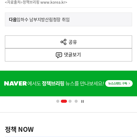
<자료출처=정책브리핑
www.korea.kr
>
이
기
다음
임하수 남부지방산림청장 취임
사
전
다
공유
열
음
기
댓글
보기
기
사
히
단
배
너
영
정
역
책
정책 NOW