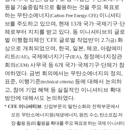
원을 기술중립적으로 활용하는 것을
주요 목표로
하는 무탄소
에너지
이니셔티
(Carbon
Free Energy: CFE)
브를
주도하고 있으며
,
현재
13
개
국가
·
국제기구
·
단
체로부터 지지를 받고 있다
.
동 이니셔티브의 글로
벌 이행협의체인
'CFE
글로벌 작업반
'
이
2.7
화
(
금
)
상으로 개최되었으며
,
한국
,
일본
,
체코
,
아랍에미
리트
,
국제에너지기구
,
청정에너지장관
(UAE)
(IEA)
회의
사무국
등
6
개 국가
·
국제기구
·
단체가 참
(CEM)
여하였다
.
금번 회의에서는 무탄소에너지의
정의
,
표준
,
이행기준
등에 대해서 논의하
(technical criteria)
고
,
참여 기업 혜택 등 실질적인 이니셔티브 확대
방안에 대해서도 논의하였다
.
*
CFE
이니셔티브
:
산업부문의 탈탄소화와
전력부문에서
모든 무탄소에너지원
(
재
생
에너지
,
원전
,
수소
,
탄소포집
·
저
장
·
활용 등
)
의 활용을 확대를 주요 목표로 하는 국제
이니
셔티