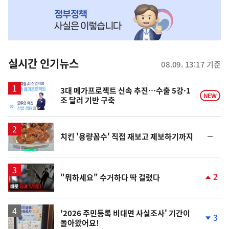
NOW,
MY
맞
춤
뉴
실시간 인기뉴스
08.09. 13:17 기준
스
3대 메가프로젝트 신속 추진…수출 5강·1
NEW
조 달러 기반 구축
순
치킨 '용량꼼수' 직접 재보고 제보하기까지
위
동
일
영
2
"뭐하세요" 수거하다 딱 걸렸다
상
단
계
상
승
'2026 주민등록 비대면 사실조사' 기간이
3
돌아왔어요!
단