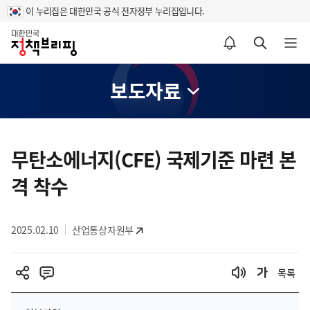
이 누리집은 대한민국 공식 전자정부 누리집입니다.
홈
알림설정 바로가기
검색 바로가기
메뉴 열기
보도자료
콘
텐
무탄소에너지(CFE) 국제기준 마련 본
츠
격 착수
영
역
2025.02.10
산업통상자원부
목록