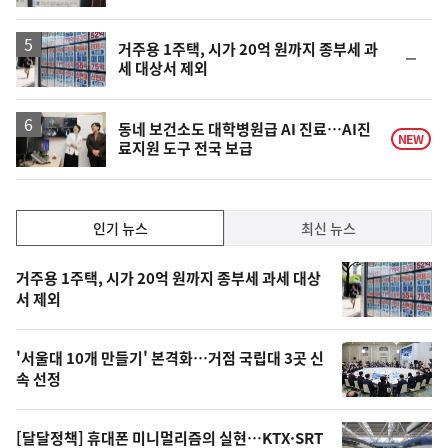
계
하
락
거주용 1주택, 시가 20억 원까지 종부세 과
순
세 대상서 제외
위
동
일
동네 보건소도 대학병원급 AI 진료…AI진
NEW
료지원 도구 전국 보급
인
인기 뉴스
최신 뉴스
기,
인
기
최
거주용 1주택, 시가 20억 원까지 종부세 과세 대상
뉴
서 제외
신,
스
오
'서울대 10개 만들기' 본격화…거점 국립대 3곳 신
늘
속 선정
의
영
[달달정책] 휴대폰 미니멀리즘의 실현…KTX·SRT