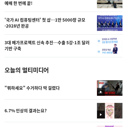
상
예매 한 번에 끝!
,
오
'국가 AI 컴퓨팅센터' 첫 삽…1만 5000장 규모
·2028년 완공
늘
의
3대 메가프로젝트 신속 추진…수출 5강·1조 달러
사
기반 구축
진
오늘의 멀티미디어
"뭐하세요" 수거하다 딱 걸렸다
영
상
6.7% 인상의 결과는요?
영
상