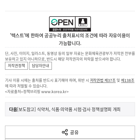
'텍스트'에 한하여 공공누리 출처표시의 조건에 따라 자유이용이
가능합니다.
단, 사진, 이미지, 일러스트, 동영상 등의 일부 자료는 문화체육관광부가 저작권 전부를
보유하고 있지 아니하므로, 반드시 해당 저작권자의 허락을 받으셔야 합니다.
저작권정책
담당자안내
기사 이용 시에는 출처를 반드시 표기해야 하며, 위반 시
저작권법 제37조
및
제138조
에 따라 처벌될 수 있습니다.
<자료출처=정책브리핑
www.korea.kr
>
이
기
다음
[보도참고] 식약처, 식품·의약품 시험·검사 정책설명회 개최
사
전
다
공유
열
음