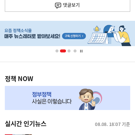
기
댓글
보기
기
사
히
단
배
너
영
정
역
책
정책 NOW
NOW,
MY
맞
춤
뉴
실시간 인기뉴스
08.08. 18:07 기준
스