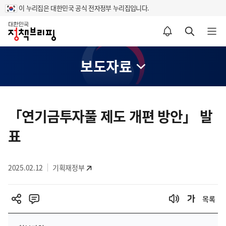
이 누리집은 대한민국 공식 전자정부 누리집입니다.
홈
알림설정 바로가기
검색 바로가기
메뉴 열기
보도자료
콘
텐
「연기금투자풀 제도 개편 방안」 발
츠
표
영
역
2025.02.12
기획재정부
목록