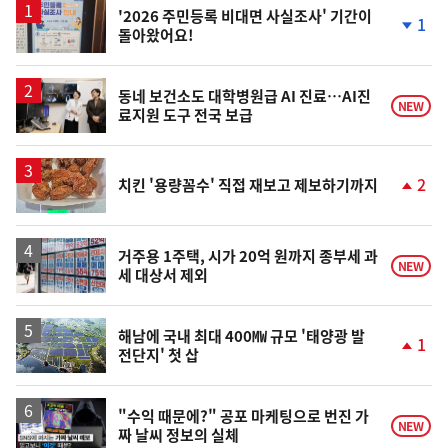
'2026 주민등록 비대면 사실조사' 기간이
1
돌아왔어요!
단
계
하
락
동네 보건소도 대학병원급 AI 진료…AI진
NEW
료지원 도구 전국 보급
2
치킨 '용량꼼수' 직접 재보고 제보하기까지
단
계
상
승
거주용 1주택, 시가 20억 원까지 종부세 과
NEW
세 대상서 제외
해남에 국내 최대 400㎿ 규모 '태양광 발
1
전단지' 첫 삽
단
계
상
승
영
"수익 때문에?" 공포 마케팅으로 번진 가
NEW
짜 날씨 정보의 실체
상