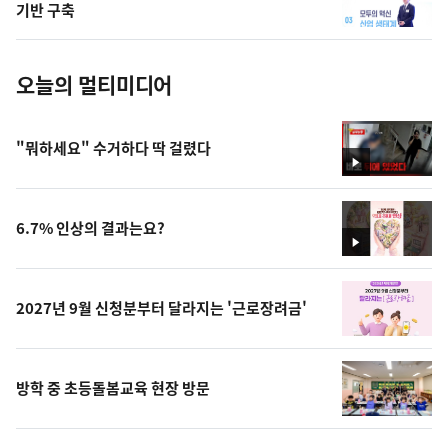
사
기반 구축
진
오늘의 멀티미디어
"뭐하세요" 수거하다 딱 걸렸다
영
상
6.7% 인상의 결과는요?
영
상
2027년 9월 신청분부터 달라지는 '근로장려금'
방학 중 초등돌봄교육 현장 방문