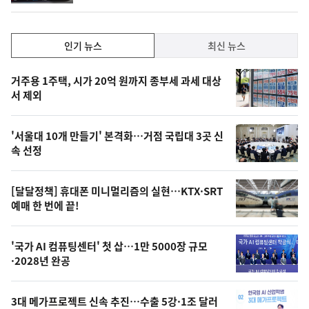
인
인기 뉴스
최신 뉴스
기,
인
기
최
거주용 1주택, 시가 20억 원까지 종부세 과세 대상
뉴
서 제외
신,
스
오
'서울대 10개 만들기' 본격화…거점 국립대 3곳 신
늘
속 선정
의
영
[달달정책] 휴대폰 미니멀리즘의 실현…KTX·SRT
상
예매 한 번에 끝!
,
오
'국가 AI 컴퓨팅센터' 첫 삽…1만 5000장 규모
·2028년 완공
늘
의
3대 메가프로젝트 신속 추진…수출 5강·1조 달러