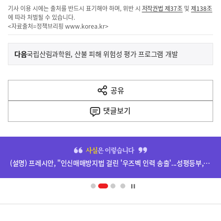
기사 이용 시에는 출처를 반드시 표기해야 하며, 위반 시
저작권법 제37조
및
제138조
에 따라 처벌될 수 있습니다.
<자료출처=정책브리핑
www.korea.kr
>
이
기
다음
국립산림과학원, 산불 피해 위험성 평가 프로그램 개발
사
전
다
공유
열
음
기
댓글
보기
기
사
히
단
(설명) 프레시안, "인신매매방지법 걸린 '우즈벡 인력 송출'...성평등부,노동·법무부에 개선 요청" 관련
배
너
영
정
역