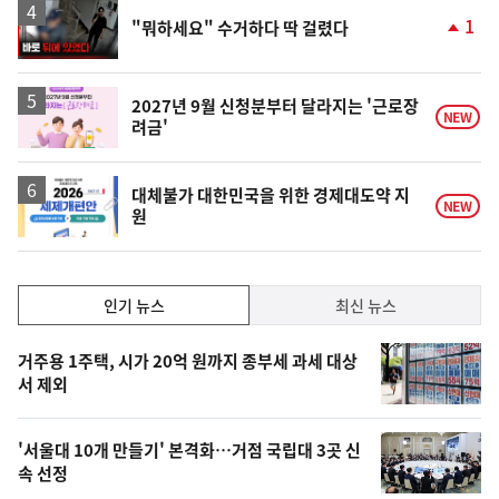
승
영
1
"뭐하세요" 수거하다 딱 걸렸다
상
단
계
상
승
2027년 9월 신청분부터 달라지는 '근로장
NEW
려금'
대체불가 대한민국을 위한 경제대도약 지
NEW
원
인
인기 뉴스
최신 뉴스
기,
인
기
최
거주용 1주택, 시가 20억 원까지 종부세 과세 대상
뉴
서 제외
신,
스
오
'서울대 10개 만들기' 본격화…거점 국립대 3곳 신
늘
속 선정