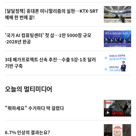
의
영
[달달정책] 휴대폰 미니멀리즘의 실현…KTX·SRT
상
예매 한 번에 끝!
,
오
'국가 AI 컴퓨팅센터' 첫 삽…1만 5000장 규모
·2028년 완공
늘
의
3대 메가프로젝트 신속 추진…수출 5강·1조 달러
사
기반 구축
진
오늘의 멀티미디어
"뭐하세요" 수거하다 딱 걸렸다
영
상
6.7% 인상의 결과는요?