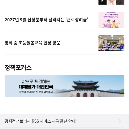
영
상
2027년 9월 신청분부터 달라지는 '근로장려금'
방학 중 초등돌봄교육 현장 방문
정책포커스
공지
정책브리핑 RSS 서비스 제공 중단 안내