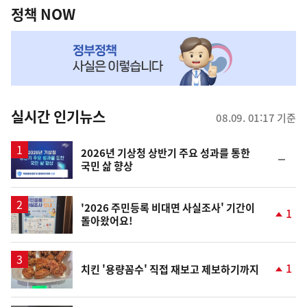
책
정책 NOW
NOW,
MY
맞
춤
뉴
실시간 인기뉴스
08.09. 01:17 기준
스
2026년 기상청 상반기 주요 성과를 통한
순
국민 삶 향상
위
동
일
'2026 주민등록 비대면 사실조사' 기간이
1
돌아왔어요!
단
계
상
승
1
치킨 '용량꼼수' 직접 재보고 제보하기까지
단
계
상