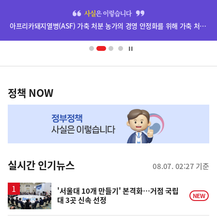
히
단
아프리카돼지열병(ASF) 가축 처분 농가의 경영 안정화를 위해 가축 처분 보상금을 신속하게 지급하겠습니다.
배
너
영
정
역
책
정책 NOW
NOW,
MY
맞
춤
뉴
실시간 인기뉴스
08.07. 02:27 기준
스
'서울대 10개 만들기' 본격화…거점 국립
NEW
대 3곳 신속 선정