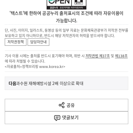
'텍스트'에 한하여 공공누리 출처표시의 조건에 따라 자유이용이
가능합니다.
단, 사진, 이미지, 일러스트, 동영상 등의 일부 자료는 문화체육관광부가 저작권 전부를
보유하고 있지 아니하므로, 반드시 해당 저작권자의 허락을 받으셔야 합니다.
저작권정책
담당자안내
기사 이용 시에는 출처를 반드시 표기해야 하며, 위반 시
저작권법 제37조
및
제138조
에 따라 처벌될 수 있습니다.
<자료출처=정책브리핑
www.korea.kr
>
이
기
다음
과수원 재해예방시설 2배 이상으로 확대
사
전
다
공유
열
음
기
댓글
보기
기
사