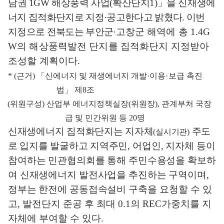
남권
1GW
해상풍력 사업
(
확산단지
1)
」
을 신재생
에
너지 집적화단지로 지정
·
공고한다고 밝혔다
.
이번
지정으로 전북도는 부안군
·
고창군 해역에 총
1.4G
W
의 해상풍력발전 단지를 집적화단지 지정받아
조성할 계획이다
.
* (
근거
)
「
신에너지 및 재생에너지 개발
·
이용
·
보급 촉진
법
」
제
8
조
(
위원구성
)
산업부 에너지정책실장
(
위원장
),
관계부처 국장
급 및 민간위원 등
20
명
신재생에너지 집적화단지는 지자체
주도
(
실시기관
)
로 입지를 발굴하고 지역
주민
,
어업인
,
지자체 등이
참여하는 민관협의회를 통해 주민수용성을 확보하
여 신재생에너지 발전사업을 추진하는 구역이며
,
정부는 한전에 공동접속
설비 구축을 요청할 수 있
고
,
발전단지 준공 후 최대
0.1
의
REC
가중치를 지
자체에 부여할 수 있다
.