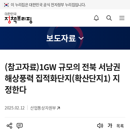
이 누리집은 대한민국 공식 전자정부 누리집입니다.
홈
알림설정 바로가기
검색 바로가기
메뉴 열기
보도자료
콘
텐
(참고자료)1GW 규모의 전북 서남권
츠
해상풍력 집적화단지(확산단지1) 지
영
역
정한다
2025.02.12
산업통상자원부
목록