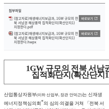
첨부파일
(참고자료)재생에너지보급과, 1GW 규모의 전
바로보기
북 서남권 해상풍력 집적화단지(확산단지1)
지정한다.pdf
(참고자료)재생에너지보급과, 1GW 규모의 전
바로보기
북 서남권 해상풍력 집적화단지(확산단지1)
지정한다.hwpx
1GW
규모의 전북 서남
집적화단지
(
확산단지
산업통상자원부
는 신재생
(
이하 산업부
,
장관 안덕근
)
*
에너지정책심의회
의
심의
·
의결을 거쳐
「
전북 서