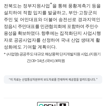
*
전북도는 정부지원사업
을 통해 풍황계측기 등을
설치하여 적합 입지를
발굴하고
,
부안
·
고창군의
주민 및 어민대표와 더불어 송전선로 경과지역인
정읍시 주민대표를 민관협의회에 포함하여 주민수
용성을 확보하였다
.
향후에는
집적화단지 사업시행
자로 공공사업자를 선정하여 국내 산업 생태계 활
성화
에도 기여할 계획이다
.
*
(
사업명
)
공공주도 대규모 해상풍력 단지개발지원 사업
, (
지원기
간
) '20~'24
년
. (
국비
) 36
억원
“이 자료는 산업통상자원부의 보도자료를 전재하여 제공함을 알려드립니다.”