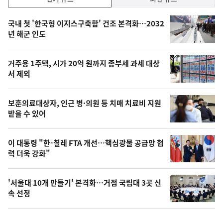
기,
인
기
최
국내 첫 '한국형 이지스구축함' 건조 본격화…2032
뉴
년 해군 인도
신,
스
오
거주용 1주택, 시가 20억 원까지 종부세 과세 대상
늘
서 제외
의
영
보훈의료대상자, 인근 병·의원 등 치매 치료비 지원
상
받을 수 있어
,
오
이 대통령 "한-칠레 FTA 개선…핵심광물 공급망 협
력 더욱 강화"
늘
의
'서울대 10개 만들기' 본격화…거점 국립대 3곳 신
사
속 선정
진