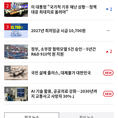
이 대통령 "국가적 기후 재난 상황…정책
2
대응 최대치로 올려야"
단
계
하
락
순
2027년 최저임금 시급 10,700원
위
동
일
정부, 소부장 협력모델 5건 승인…5년간
2
R&D 910억 원 지원
단
계
상
승
영
국민 삶에 플러스, 대체불가 대한민국
NEW
상
AI 기술 활용, 공공의료 강화…2030년까
NEW
지 교통사고 사망자 30%↓
인
인기 뉴스
최신 뉴스