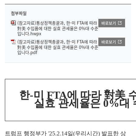
첨부파일
(참고자료)통상정책총괄과, 한-미 FTA에 따라
바로보기
對美 수입품에 대한 실효 관세율은 0%대 수준
입니다.hwpx
(참고자료)통상정책총괄과, 한-미 FTA에 따라
바로보기
對美 수입품에 대한 실효 관세율은 0%대 수준
입니다.pdf
한
-
미
FTA
에 따라
對美
실효 관세율은
0%
대
트럼프 행정부가
'25.2.14
일
(
우리시간
)
발표한 상