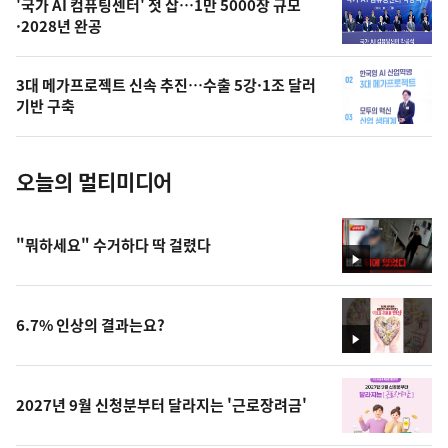
오
'국가 AI 컴퓨팅센터' 첫 삽…1만 5000장 규모
·2028년 완공
늘
의
3대 메가프로젝트 신속 추진…수출 5강·1조 달러
사
기반 구축
진
오늘의 멀티미디어
"뭐하세요" 수거하다 딱 걸렸다
영
상
6.7% 인상의 결과는요?
영
상
2027년 9월 신청분부터 달라지는 '근로장려금'