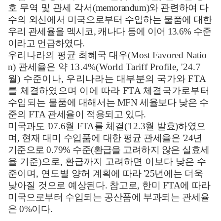
호 무역 및 관세 각서
(memorandum)
와 관련하여 다
수의 외신에서 미국으로부터 수입하는 물품에
대한
우리 관세율을 멕시코
,
캐나다 등에 이어
13.6%
수준
이라고 언급하였다
.
우리나라의 평균 최혜국 대우
(Most Favored Natio
n)
관세율은 약
13.4%(World Tariff Profile, '24.7
월
)
수준이나
,
우리나라는 대부분의 국가와
FTA
를 체결하였으며 이에 따라
FTA
체결국가로부터
수입되는
물품에 대해서는
MFN
세율보다 낮은 수
준의
FTA
관세율이 적용되고 있다
.
미국과도
'07.6
월
FTA
를 체결
('12.3
월 발효
)
하였으
며
,
현재 대미 수입품에
대한 평균 관세율은
'24
년
기준으로
0.79%
수준
(
환급을 고려하지 않은 실효
세
율 기준
)
으로
,
환급까지 고려하면 이보다 낮은 수
준이며
,
연도별 양허
계획에 따라
'25
년에는 더욱
낮아질 것으로 예상된다
.
참고로
,
한미
FTA
에
따라
미국으로부터 수입되는 공산품에 부과되는 관세율
은
0%
이다
.