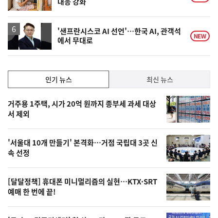
대응 강화
'샌프란시스코 AI 선언'…한국 AI, 관객석
NEW
에서 무대로
인
인기 뉴스
최신 뉴스
기,
인
기
최
거주용 1주택, 시가 20억 원까지 종부세 과세 대상
뉴
서 제외
신,
스
오
'서울대 10개 만들기' 본격화…거점 국립대 3곳 신
늘
속 선정
의
영
[달달정책] 휴대폰 미니멀리즘의 실현…KTX·SRT
상
예매 한 번에 끝!
,