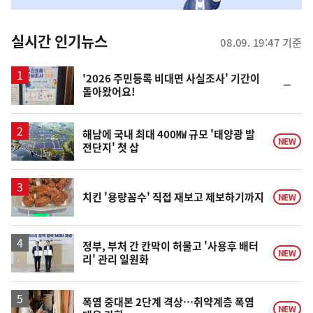
춤
뉴
실시간 인기뉴스
08.09. 19:47 기준
스
'2026 주민등록 비대면 사실조사' 기간이
순
돌아왔어요!
위
동
일
해남에 국내 최대 400㎿ 규모 '태양광 발
NEW
전단지' 첫 삽
치킨 '용량꼼수' 직접 재보고 제보하기까지
NEW
정부, 부처 간 칸막이 허물고 '사용후 배터
NEW
리' 관리 일원화
폭염 중대본 2단계 격상…취약계층 폭염
NEW