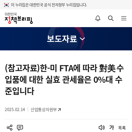
이 누리집은 대한민국 공식 전자정부 누리집입니다.
홈
알림설정 바로가기
검색 바로가기
메뉴 열기
보도자료
콘
텐
(참고자료)한-미 FTA에 따라 對美 수
츠
입품에 대한 실효 관세율은 0%대 수
영
역
준입니다
2025.02.14
산업통상자원부
목록