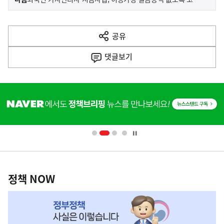
사
전
다
공유
열
음
기
댓글
보기
기
사
히
단
배
너
영
정
역
책
정책 NOW
NOW,
MY
맞