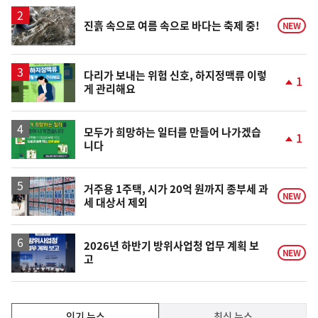
상
승
진흙 속으로 여름 속으로 바다는 축제 중!
NEW
다리가 보내는 위험 신호, 하지정맥류 이렇
1
게 관리해요
단
계
상
승
모두가 희망하는 일터를 만들어 나가겠습
1
니다
단
계
상
승
거주용 1주택, 시가 20억 원까지 종부세 과
NEW
세 대상서 제외
2026년 하반기 방위사업청 업무 계획 보
NEW
고
인
인기 뉴스
최신 뉴스