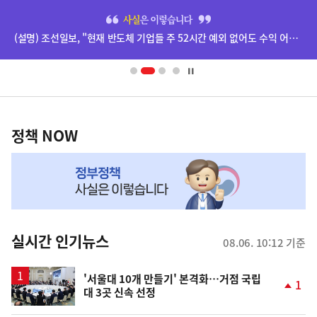
히
단
(설명) 조선일보, "현재 반도체 기업들 주 52시간 예외 없어도 수익 어마어마하더라" 기사 등 관련
배
너
영
정
역
책
정책 NOW
NOW,
MY
맞
춤
뉴
실시간 인기뉴스
08.06. 10:12 기준
스
'서울대 10개 만들기' 본격화…거점 국립
1
대 3곳 신속 선정
단
계