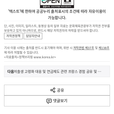
'텍스트'에 한하여 공공누리 출처표시의 조건에 따라 자유이용이
가능합니다.
단, 사진, 이미지, 일러스트, 동영상 등의 일부 자료는 문화체육관광부가 저작권 전부를
보유하고 있지 아니하므로, 반드시 해당 저작권자의 허락을 받으셔야 합니다.
저작권정책
담당자안내
기사 이용 시에는 출처를 반드시 표기해야 하며, 위반 시
저작권법 제37조
및
제138조
에 따라 처벌될 수 있습니다.
<자료출처=정책브리핑
www.korea.kr
>
이
기
다음
저출생 고령화 대응 및 연금제도 관련 프랑스 경험 공유 및 정책방향 논의
사
전
다
공유
열
음
기
댓글
보기
기
사