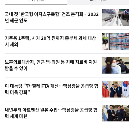
기,
인
기
최
국내 첫 '한국형 이지스구축함' 건조 본격화…2032
뉴
년 해군 인도
신,
스
오
거주용 1주택, 시가 20억 원까지 종부세 과세 대상
늘
서 제외
의
영
보훈의료대상자, 인근 병·의원 등 치매 치료비 지원
상
받을 수 있어
,
오
이 대통령 "한-칠레 FTA 개선…핵심광물 공급망 협
력 더욱 강화"
늘
의
내년부터 아르헨산 원유 수입…핵심광물 공급망 협
사
력 체계 마련
진