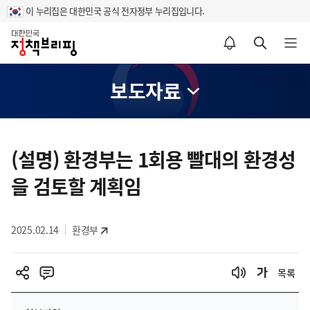
이 누리집은 대한민국 공식 전자정부 누리집입니다.
홈
알림설정 바로가기
검색 바로가기
메뉴 열기
보도자료
콘
텐
(설명) 환경부는 1회용 빨대의 환경성
츠
을 검토할 계획임
영
역
2025.02.14
환경부
목록