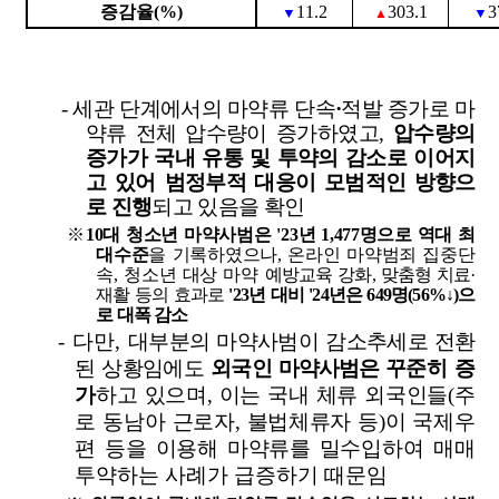
증감율
(%)
11.2
303.1
3
▼
▼
▲
-
세관 단계에서의 마약류 단속
·
적발 증가로 마
약류 전체 압수량이 증가
하
였고
,
압수량의
증가가 국내 유통 및 투약의 감소로 이어지
고 있어
범정부적 대응이 모범적인 방향으
로 진행
되고 있음을 확인
※
10
대 청소년 마약사범은
'23
년
1,477
명으로 역대 최
대수준
을 기록하였으나
,
온라인 마약범죄 집중단
속
,
청소년 대상 마약
예방교육 강화
,
맞춤형 치료
·
재활 등의 효과로
'23
년 대비
'24
년은
649
명
(56%
↓
)
으
로 대폭 감소
-
다만
,
대부분의 마약사범이 감소추세로 전환
된 상황임에도
외국인 마약
사범은
꾸준히 증
가
하고 있으며
,
이는 국내 체류 외국인들
(
주
로 동남아
근로자
,
불법체류자 등
)
이 국제우
편 등을 이용해 마약류를 밀수입하여
매매
투약하는 사례가 급증하기 때문임