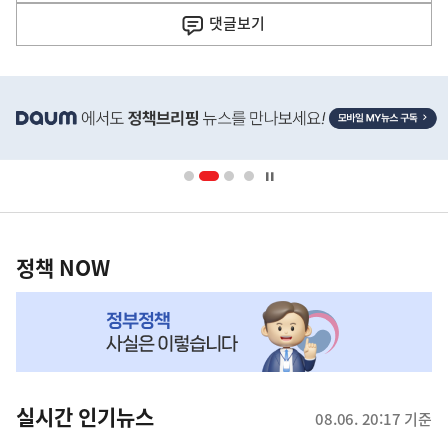
기
댓글
보기
기
사
히
단
배
너
영
정
역
책
정책 NOW
NOW,
MY
맞
춤
뉴
실시간 인기뉴스
08.06. 20:17 기준
스