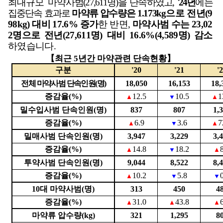
최대
규모 마약
사범
(27,611
명
)
을 단속하였고
,
'24
년
에는
집중단속 효과로
마약류
압수량은
1.173
kg
으로 전년
(9
98kg)
대비
17.6%
증가
한 반면
,
마약사범 수는
23,02
2
명으로 전년
(27,611
명
)
대비
16.6%(4,589
명
)
감소
하였습니다
.
【
최근
5
년간 마약관련 단속현황
】
구분
'20
'21
'
전체 마약사범 단속인원
(
명
)
18,050
16,153
18,
증감율
(%)
12.5
10.5
1
▲
▼
▲
밀수입사범 단속인원
(
명
)
837
807
1,
증감율
(%)
6.9
3.6
7
▲
▼
▲
밀매사범 단속인원
(
명
)
3,947
3,229
3,
증감율
(%)
14.8
18.2
▲
▼
▲
투약사범 단속인원
(
명
)
9,044
8,522
8,
증감율
(%)
10.2
5.8
▲
▼
▼
10
대 마약사범
(
명
)
313
450
4
증감율
(%)
31.0
43.8
▲
▲
▲
마약류 압수량
(kg)
321
1,295
8