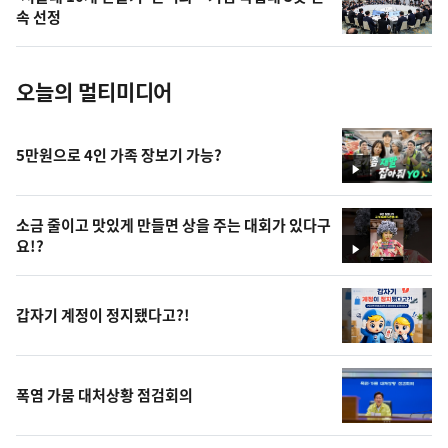
사
속 선정
진
오늘의 멀티미디어
5만원으로 4인 가족 장보기 가능?
영
상
소금 줄이고 맛있게 만들면 상을 주는 대회가 있다구
요!?
영
상
갑자기 계정이 정지됐다고?!
폭염 가뭄 대처상황 점검회의