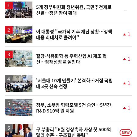
5개 정부위원회 청년위원, 국민추천제로
순
선발…청년 참여 확대
위
동
일
이 대통령 "국가적 기후 재난 상황…정책
1
대응 최대치로 올려야"
단
계
상
승
철강·석유화학 등 주력산업 AI 제조 혁
1
신…잠재성장률 높인다
단
계
상
승
'서울대 10개 만들기' 본격화…거점 국립
1
대 3곳 신속 선정
단
계
상
승
정부, 소부장 협력모델 5건 승인…5년간
1
R&D 910억 원 지원
단
계
상
승
구 부총리 "6월 경상흑자 사상 첫 500억
NEW
달러 수준…구조혁신 총력"