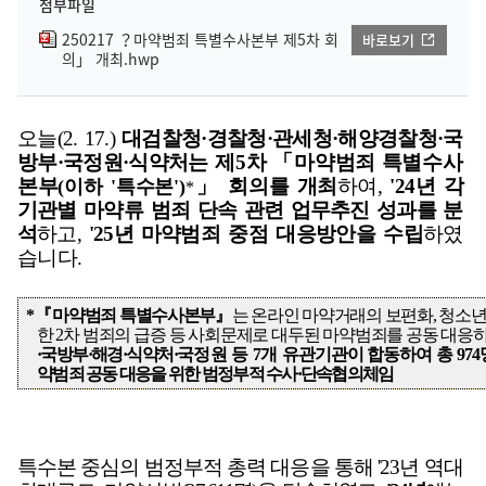
첨부파일
250217 ？마약범죄 특별수사본부 제5차 회
바로보기
의」 개최.hwp
오늘
(2. 17.)
대검찰청·
경찰청
·
관세청
·
해양경찰청
·
국
방부
·
국정원
·
식약처는
제
5
차
「
마약범죄 특별수사
본부
」
회의를
개최
하여
,
'24
년
각
(
이하
'
특수본
')
*
기관별 마약류 범죄 단속 관련 업무추진 성과를 분
석
하고
,
'25
년 마약
범죄 중점 대응방안을 수립
하였
습니다
.
*
『
마약범죄 특별수사본부
』
는
온라인 마약거래의 보편화
,
청소년
한
2
차 범죄의 급증 등 사회문제로 대두된 마약범죄를 공동 대응
·
국방부
·
해경
·
식약처
·
국정원 등
7
개
유관
기관이 합동하여
총
974
약범죄 공동 대응을 위한 범정부적 수사
·
단속협의체임
특수본 중심의 범정부적 총력 대응을 통해
'23
년 역대