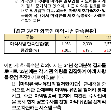
※
외국인이 국내에 마약류 밀수입을 시도하는 사례
가 점차 증가하고 있으며
,
최근
마약류 원료를 국
내로 밀반입한 다음
,
외국인 마약 제조기술자가 입
·
국하여 국내에서
마약류를 제조
유통하는 사례
도
적발되었음
【
최근
5
년간 외국인 마약사범 단속현황
】
구분
'20
'21
'2
마약사범 단속인원
(
명
)
1,958
2,339
2,5
증감율
(%)
28.1
19.5
10
▲
▲
▲
이번 제
5
차 특수본 회의에서는
'24
년 성과분석 결과를
토대로
, '25
년에는 각
기관
역량을 결집하여 아래 사항
을 중점 추진
하기로 하였습니다
.
1) 【
마약류 국내유입의 철저한 차단
】
관세청을 중
심으로
세관 단계부터
마약류
유입을 철저히 통제
하고
,
주요
마약발송국 현지에 파견된 수사
인력
을
통해
현지 공조수사를 진행
,
마약 유입을 선제적
으로 차단하는 시스템 구축