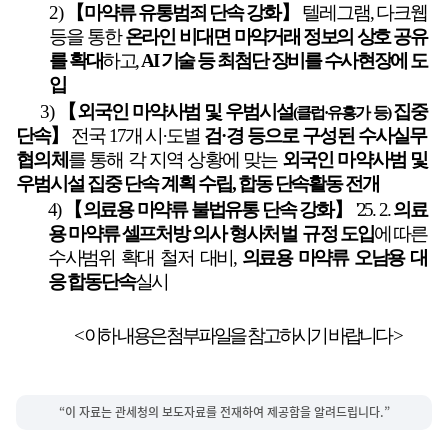
2)
【
마약류 유통범죄 단속 강화
】
텔레그램
,
다크웹
등을 통한
온라인 비대면
마약
거래 정보의 상호 공유
를 확대
하고
,
AI
기술 등 최첨단 장비를 수사현장에 도
입
3)
【
외국인 마약사범 및 우범시설
집중
(
클럽
·
유흥가 등
)
단속
】
전국
17
개 시
·
도별
검
·
경 등으로 구성된 수사실무
협의체
를 통해 각 지역 상황에 맞는
외국인 마약
사범 및
우범시설 집중 단속 계획 수립
,
합동 단속활동 전개
4)
【
의료용 마약류 불법유통 단속 강화
】
'25. 2.
의료
용 마약류 셀프처방 의사 형사
처벌
규정
도입
에 따른
수사범위 확대 철저 대비
,
의료용 마약류 오남용 대
응
합동단
속
실시
< 이하 내용은 첨부파일을 참고하시기 바랍니다 >
“이 자료는 관세청의 보도자료를 전재하여 제공함을 알려드립니다.”