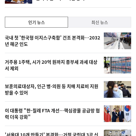
인
인기 뉴스
최신 뉴스
기,
인
기
최
국내 첫 '한국형 이지스구축함' 건조 본격화…2032
뉴
년 해군 인도
신,
스
오
거주용 1주택, 시가 20억 원까지 종부세 과세 대상
늘
서 제외
의
영
보훈의료대상자, 인근 병·의원 등 치매 치료비 지원
상
받을 수 있어
,
오
이 대통령 "한-칠레 FTA 개선…핵심광물 공급망 협
력 더욱 강화"
늘
의
'서울대 10개 만들기' 본격화…거점 국립대 3곳 신