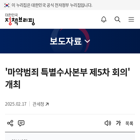
이 누리집은 대한민국 공식 전자정부 누리집입니다.
홈
알림설정 바로가기
검색 바로가기
메뉴 열기
보도자료
콘
텐
'마약범죄 특별수사본부 제5차 회의'
츠
개최
영
역
2025.02.17
관세청
목록