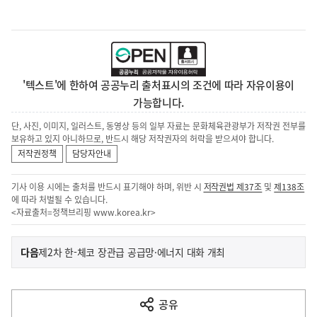
'텍스트'에 한하여 공공누리 출처표시의 조건에 따라 자유이용이
가능합니다.
단, 사진, 이미지, 일러스트, 동영상 등의 일부 자료는 문화체육관광부가 저작권 전부를
보유하고 있지 아니하므로, 반드시 해당 저작권자의 허락을 받으셔야 합니다.
저작권정책
담당자안내
기사 이용 시에는 출처를 반드시 표기해야 하며, 위반 시
저작권법 제37조
및
제138조
에 따라 처벌될 수 있습니다.
<자료출처=정책브리핑
www.korea.kr
>
이
기
다음
제2차 한-체코 장관급 공급망·에너지 대화 개최
사
전
다
공유
열
음