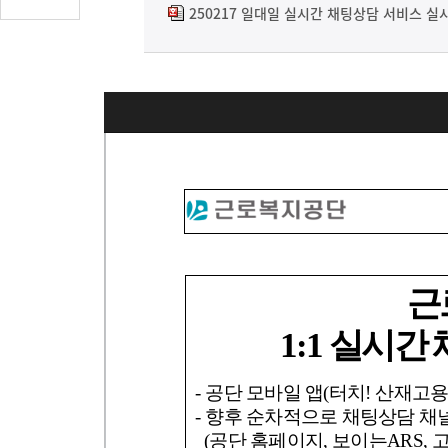
글
250217 일대일 실시간 채팅상담 서비스 실
수
(클
릭
시
댓
글
로
이
동)