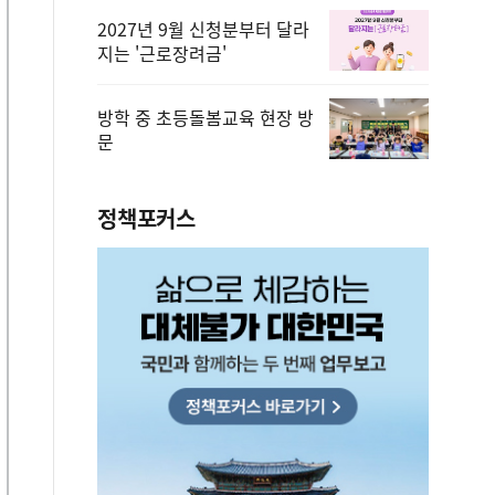
2027년 9월 신청분부터 달라
지는 '근로장려금'
방학 중 초등돌봄교육 현장 방
문
정책포커스