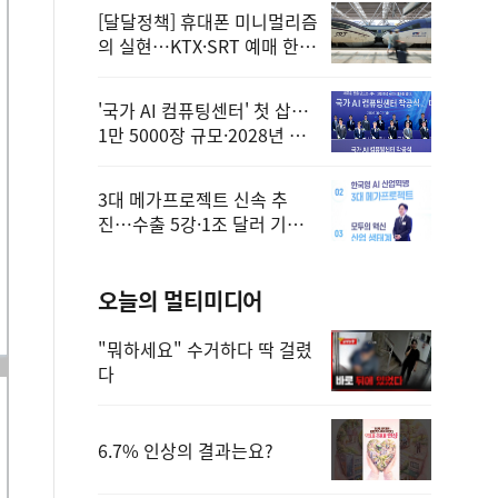
[달달정책] 휴대폰 미니멀리즘
의 실현…KTX·SRT 예매 한
번에 끝!
'국가 AI 컴퓨팅센터' 첫 삽…
1만 5000장 규모·2028년 완
공
3대 메가프로젝트 신속 추
진…수출 5강·1조 달러 기반
구축
오늘의 멀티미디어
"뭐하세요" 수거하다 딱 걸렸
다
6.7% 인상의 결과는요?