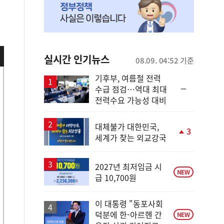
실시간 인기뉴스
08.09. 04:52 기준
기후부, 여름철 전력
순
수급 점검…역대 최대
위
전력수요 가능성 대비
동
일
대체불가 대한민국,
3
세계가 찾는 외교강국
단
계
상
승
2027년 최저임금 시
NEW
급 10,700원
이 대통령 "동포사회
덕분에 한-아르헨 간
NEW