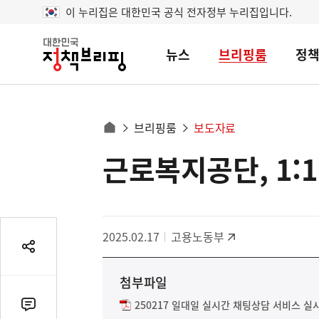
이 누리집은 대한민국 공식 전자정부 누리집입니다.
뉴스
브리핑룸
정
대
한
민
국
정
사
브리핑룸
보도자료
책
홈
브
이
으
근로복지공단, 1:
콘
리
트
로
핑
텐
이
츠
동
영
경
2025.02.17
고용노동부
역
로
공
유
첨부파일
열
기
250217 일대일 실시간 채팅상담 서비스 실시
댓