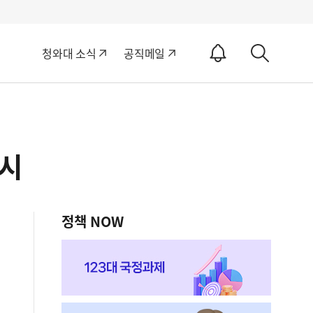
알
청와대 소식
공직메일
림
상
ON
세
검
색
실시
정책 NOW