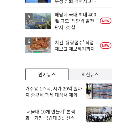
우정·신뢰 깊어지고
있어"
해남에 국내 최대 400
㎿ 규모 '태양광 발전
NEW
단지' 첫 삽
치킨 '용량꼼수' 직접
NEW
재보고 제보하기까지
인기뉴스
최신뉴스
거주용 1주택, 시가 20억 원까
지 종부세 과세 대상서 제외
'서울대 10개 만들기' 본격
화…거점 국립대 3곳 신속 선
정