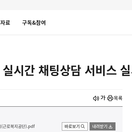
책자료
구독&참여
1 실시간 채팅상담 서비스 
시작
열기
목록
(근로복지공단).pdf
바로보기
내려받기