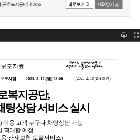
시(근로복지공단).hwpx
바로보기
내려받기