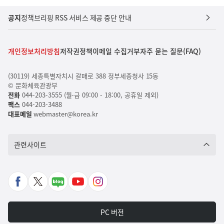
공지
정책브리핑 RSS 서비스 제공 중단 안내
개인정보처리방침
저작권정책
이메일 수집거부
자주 묻는 질문(FAQ)
(30119) 세종특별자치시 갈매로 388 정부세종청사 15동
© 문화체육관광부
전화
044-203-3555 (월-금 09:00 - 18:00, 공휴일 제외)
팩스
044-203-3488
대표메일
webmaster@korea.kr
관련사이트
페
X
네
유
인
이
바
이
튜
스
스
로
버
브
타
PC 버전
북
가
포
바
그