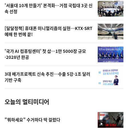
오
'서울대 10개 만들기' 본격화…거점 국립대 3곳 신
늘
속 선정
의
영
[달달정책] 휴대폰 미니멀리즘의 실현…KTX·SRT
상
예매 한 번에 끝!
,
오
'국가 AI 컴퓨팅센터' 첫 삽…1만 5000장 규모
·2028년 완공
늘
의
3대 메가프로젝트 신속 추진…수출 5강·1조 달러
사
기반 구축
진
오늘의 멀티미디어
"뭐하세요" 수거하다 딱 걸렸다
영