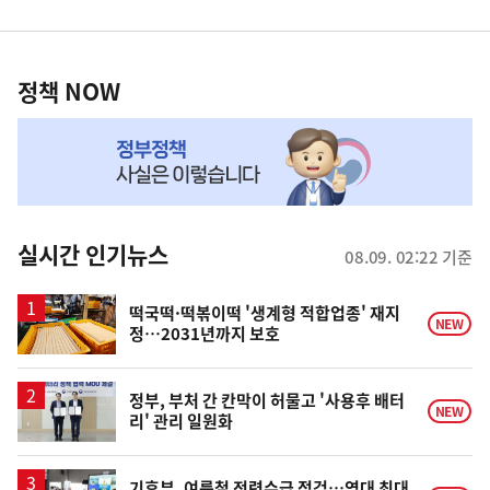
영
정
역
책
정책 NOW
NOW,
MY
맞
춤
뉴
실시간 인기뉴스
08.09. 02:22 기준
스
떡국떡·떡볶이떡 '생계형 적합업종' 재지
NEW
정…2031년까지 보호
정부, 부처 간 칸막이 허물고 '사용후 배터
NEW
리' 관리 일원화
기후부, 여름철 전력수급 점검…역대 최대