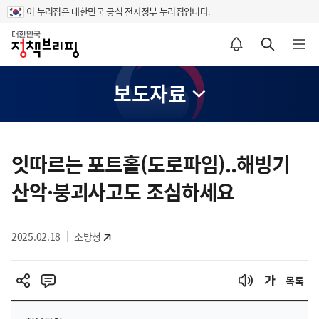
이 누리집은 대한민국 공식 전자정부 누리집입니다.
홈
알림설정 바로가기
검색 바로가기
메뉴 열기
보도자료
콘
텐
잇따르는 포트홀(도로파임)..해빙기
츠
산악·붕괴사고도 조심하세요
영
역
2025.02.18
소방청
목록