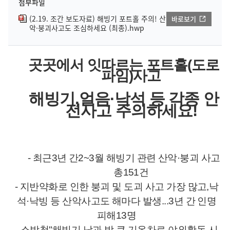
첨부파일
(2.19. 조간 보도자료) 해빙기 포트홀 주의! 산
바로보기
악·붕괴사고도 조심하세요 (최종).hwp
곳곳에서 잇따르는 포트홀
(
도로
파임
)
사고
해빙기
,
얼음
·
낙석 등 각종 안
전사고 주의하세요
!
- 최근
3
년 간
2~3
월 해빙기 관련 산악
·
붕괴 사고
총
151
건
- 지반약화로 인한 붕괴 및 도괴 사고 가장 많고
,
낙
석
·
낙빙 등 산악사고도 해마다 발생
...3
년 간 인명
피해
13
명
- 소방청
"
해빙기
,
낮과 밤 큰 기온차로 야외활동 시