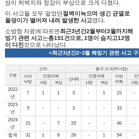
성이 허벅지와 정강이 부상으로 크게 다쳤다
.
이 사고들 모두 얼었던
절벽이
녹으며 생긴 균열로
돌덩이가 떨어져 내려 발생한 사고
였다
.
소방청 자료에 따르면
최근
3
년간
2
월부터
3
월까지
해
빙기 관련 사고
는
총
151
건으로
, 1
명이 숨지고
12
명
이 다친
것으로 나타났다
.
<
최근
3
년간
2~3
월 해빙기 관련 사고 구
산악
붕괴
·
도괴
(
무너짐
)
구분
인명피해
인명피해
인
낙석
지반
산사태
낙빙
약화
사망
부상
사망
부상
사망
2022
7
1
1
3
-
1
15
-
년
2023
9
-
-
3
-
-
33
-
년
2024
15
-
7
20
-
-
46
-
년
합계
31
1
8
26
-
1
94
-