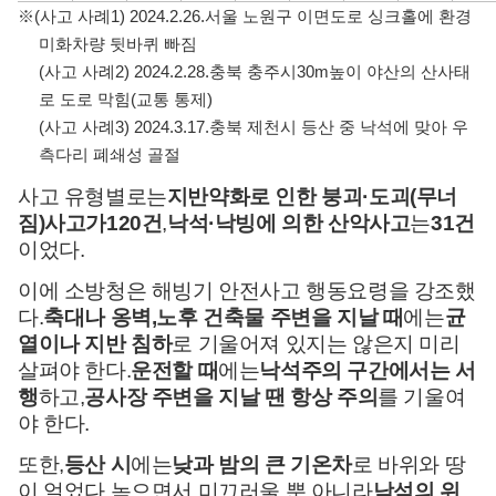
※
(
사고 사례
1) 2024.
2.
26.
서울 노원구 이면도로 싱크홀에 환경
미화차량 뒷바퀴 빠짐
(
사고 사례
2) 2024.
2.
28.
충북 충주시
30m
높이 야산의 산사태
로 도로 막힘
(
교통 통제
)
(
사고 사례
3) 2024.
3.
17.
충북 제천시 등산 중 낙석에 맞아 우
측다리 폐쇄성 골절
사고 유형별로는
지반약화로 인한 붕괴
·
도괴
(
무너
짐
)
사고가
120
건
,
낙석
·
낙빙에 의한 산악사고
는
31
건
이었다
.
이에 소방청은 해빙기 안전사고 행동요령을 강조했
다
.
축대나 옹벽
,
노후 건축물 주변을 지날 때
에는
균
열이나 지반 침하
로 기울어져 있지는 않은지 미리
살펴야 한다
.
운전할 때
에는
낙석주의 구간에서는 서
행
하고
,
공사장 주변을 지날 땐 항상 주의
를 기울여
야 한다
.
또한
,
등산 시
에는
낮과 밤의 큰 기온차
로 바위와 땅
이 얼었다 녹으면서 미끄러울 뿐 아니라
낙석의 위