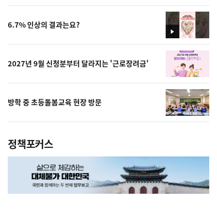
상
6.7% 인상의 결과는요?
영
상
2027년 9월 신청분부터 달라지는 '근로장려금'
방학 중 초등돌봄교육 현장 방문
정책포커스