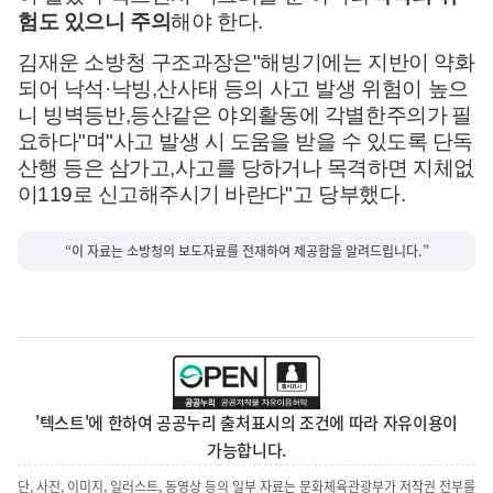
험도 있으니 주의
해야 한다
.
김재운 소방청 구조과장은
"
해빙기에는 지반이 약화
되어 낙석
·
낙빙
,
산사태 등의 사고 발생 위험이 높으
니 빙벽등반
,
등산같은 야외활동에 각별한
주의가 필
요하다
"
며
"
사고 발생 시 도움을 받을 수 있도록 단독
산행 등은 삼가고
,
사고를 당하거나 목격하면 지체없
이
119
로 신고해주시기 바란다
"
고 당부했다
.
“이 자료는 소방청의 보도자료를 전재하여 제공함을 알려드립니다.”
'텍스트'에 한하여 공공누리 출처표시의 조건에 따라 자유이용이
가능합니다.
단, 사진, 이미지, 일러스트, 동영상 등의 일부 자료는 문화체육관광부가 저작권 전부를