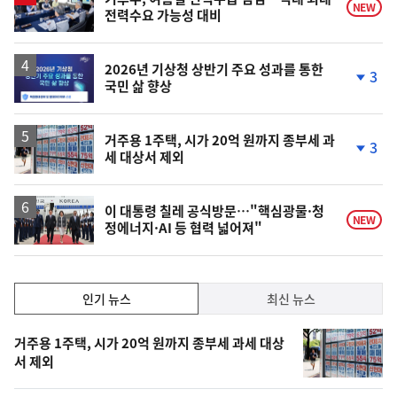
NEW
전력수요 가능성 대비
2026년 기상청 상반기 주요 성과를 통한
3
국민 삶 향상
단
계
하
락
거주용 1주택, 시가 20억 원까지 종부세 과
3
세 대상서 제외
단
계
하
락
이 대통령 칠레 공식방문…"핵심광물·청
NEW
정에너지·AI 등 협력 넓어져"
인
인기 뉴스
최신 뉴스
기,
인
기
최
거주용 1주택, 시가 20억 원까지 종부세 과세 대상
뉴
서 제외
신,
스