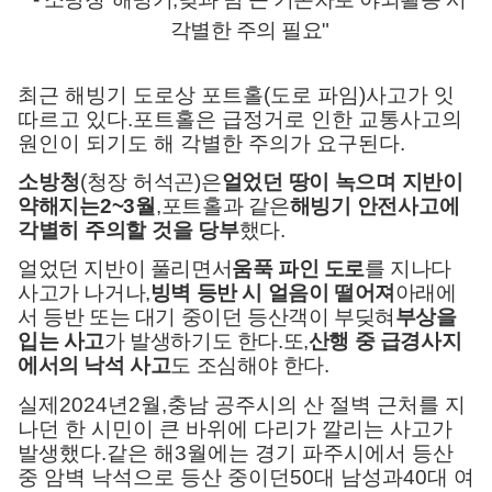
각별한 주의 필요
"
최근 해빙기 도로상 포트홀
(
도로 파임
)
사고가 잇
따르고 있다
.
포트홀은 급정거로 인한 교통사고의
원인이 되기도 해 각별한 주의가 요구된다
.
소방청
(
청장 허석곤
)
은
얼었던 땅이 녹으며 지반이
약해지는
2~3
월
,
포트홀과 같은
해빙기 안전사고에
각별히 주의할 것을 당부
했다
.
얼었던 지반이 풀리면서
움푹 파인 도로
를 지나다
사고가 나거나
,
빙벽 등반 시 얼음이 떨어져
아래에
서 등반 또는 대기 중이던 등산객이 부딪혀
부상을
입는 사고
가 발생하기도 한다
.
또
,
산행 중 급경사지
에서의 낙석 사고
도 조심해야 한다
.
실제
2024
년
2
월
,
충남 공주시의 산 절벽 근처를 지
나던 한 시민이 큰 바위에 다리가 깔리는 사고가
발생했다
.
같은 해
3
월에는 경기 파주시에서 등산
중 암벽 낙석으로 등산 중이던
50
대 남성과
40
대 여