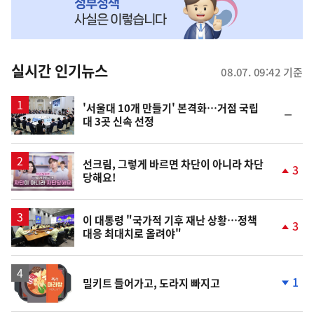
MY
맞
춤
뉴
실시간 인기뉴스
08.07. 09:42 기준
스
'서울대 10개 만들기' 본격화…거점 국립
순
대 3곳 신속 선정
위
동
일
영
선크림, 그렇게 바르면 차단이 아니라 차단
3
당해요!
상
단
계
상
승
이 대통령 "국가적 기후 재난 상황…정책
3
대응 최대치로 올려야"
단
계
상
승
1
밀키트 들어가고, 도라지 빠지고
단
계