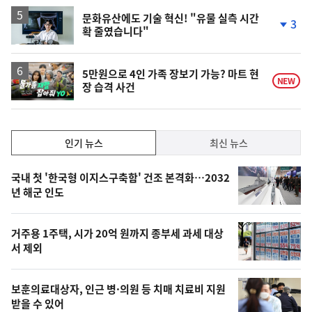
하
락
문화유산에도 기술 혁신! "유물 실측 시간
3
확 줄였습니다"
단
계
하
락
영
5만원으로 4인 가족 장보기 가능? 마트 현
NEW
장 습격 사건
상
인
인기 뉴스
최신 뉴스
기,
인
기
최
국내 첫 '한국형 이지스구축함' 건조 본격화…2032
뉴
년 해군 인도
신,
스
오
거주용 1주택, 시가 20억 원까지 종부세 과세 대상
늘
서 제외
의
영
보훈의료대상자, 인근 병·의원 등 치매 치료비 지원
상
받을 수 있어