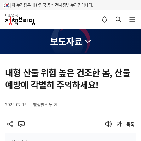
이 누리집은 대한민국 공식 전자정부 누리집입니다.
홈
알림설정 바로가기
검색 바로가기
메뉴 열기
보도자료
콘
텐
대형 산불 위험 높은 건조한 봄, 산불
츠
예방에 각별히 주의하세요!
영
역
2025.02.19
행정안전부
목록