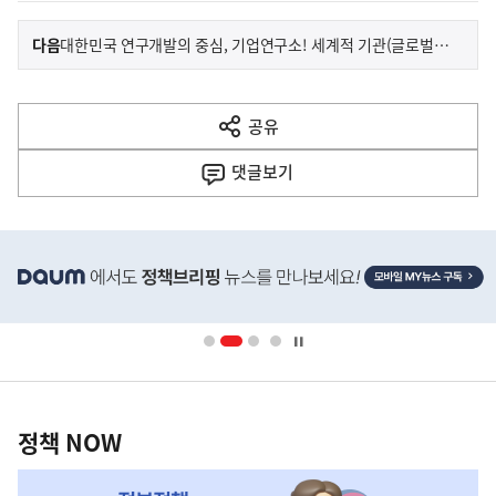
이
기
다음
대한민국 연구개발의 중심, 기업연구소! 세계적 기관(글로벌 리더)으로 키운다
사
전
다
공유
열
음
기
댓글
보기
기
사
히
단
배
너
영
정
역
책
정책 NOW
NOW,