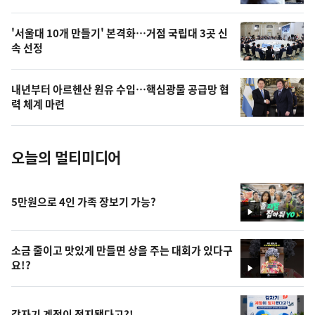
,
오
'서울대 10개 만들기' 본격화…거점 국립대 3곳 신
속 선정
늘
의
내년부터 아르헨산 원유 수입…핵심광물 공급망 협
사
력 체계 마련
진
오늘의 멀티미디어
5만원으로 4인 가족 장보기 가능?
영
상
소금 줄이고 맛있게 만들면 상을 주는 대회가 있다구
요!?
영
상
갑자기 계정이 정지됐다고?!