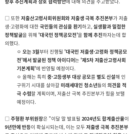
향후 추진계획과 상호 협력방안
에 대해 의견을 주고받았다.
□ 또한
저출산고령사회위원회와 저출생 극복 추진본부
가 저출
생·고령화에 대한
국민들의 관심을 환기
하고,
실생활과 밀접한
정책발굴
을 위해
'대국민 정책공모전'
을
함께 추진
하자는데 합
의했다.
ㅇ
오는 3월
부터 진행될
'대국민 저출생·고령화 정책공모
전'에서 발굴된 정책 아이디어
는
'제5차 저출산고령사회
기본계획'
에 반영될 예정이다.
ㅇ 올해는 특히
중·고등생부 대상 공모
를
별도 신설
해 인
구위기 시대를 살아갈
미래세대인 청소년
들의
의견을 적
극 수렴
할 계획이며, 저출산 극복 추진본부가 힘을 보탤
예정이다.
□
주형환 부위원장
은 "이달 말 발표될
2024년도 합계출산율
이
9년만에 반등
이 확실시되는데, 이는 모두
저출생 극복 추진본부