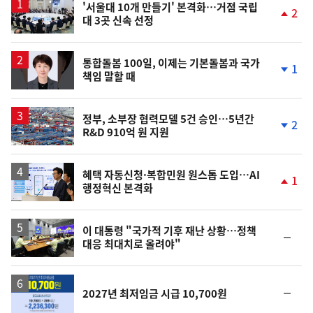
'서울대 10개 만들기' 본격화…거점 국립
2
대 3곳 신속 선정
단
계
상
승
통합돌봄 100일, 이제는 기본돌봄과 국가
1
책임 말할 때
단
계
하
락
정부, 소부장 협력모델 5건 승인…5년간
2
R&D 910억 원 지원
단
계
하
락
혜택 자동신청·복합민원 원스톱 도입…AI
1
행정혁신 본격화
단
계
상
승
이 대통령 "국가적 기후 재난 상황…정책
순
대응 최대치로 올려야"
위
동
일
순
2027년 최저임금 시급 10,700원
위