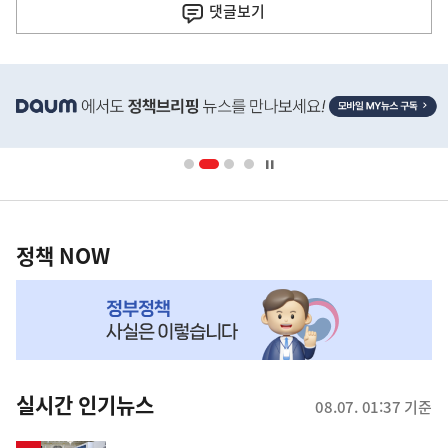
기
댓글
보기
기
사
히
단
배
너
영
정
역
책
정책 NOW
NOW,
MY
맞
춤
뉴
실시간 인기뉴스
08.07. 01:37 기준
스