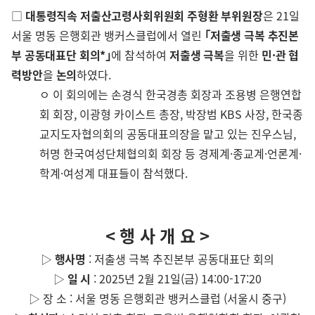
□
대통령직속 저출산고령사회위원회 주형환 부위원장
은 21일
서울 명동 은행회관 뱅커스클럽에서 열린
｢저출생 극복 추진본
부 공동대표단 회의*｣
에 참석하여
저출생 극복
을 위한
민·관 협
력방안
을
논의
하였다.
ㅇ 이 회의에는 손경식 한국경총 회장과 조용병 은행연합
회 회장, 이광형 카이스트 총장, 박장범 KBS 사장, 한국종
교지도자협의회의 공동대표의장을 맡고 있는 진우스님,
허명 한국여성단체협의회 회장 등 경제계·종교계·언론계·
학계·여성계 대표들이 참석했다.
< 행 사 개 요 >
▷
행사명
: 저출생 극복 추진본부 공동대표단 회의
▷
일 시
: 2025년 2월 21일(금) 14:00-17:20
▷ 장 소 : 서울 명동 은행회관 뱅커스클럽 (서울시 중구)