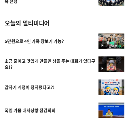
속 선정
진
오늘의 멀티미디어
5만원으로 4인 가족 장보기 가능?
영
상
소금 줄이고 맛있게 만들면 상을 주는 대회가 있다구
요!?
영
상
갑자기 계정이 정지됐다고?!
폭염 가뭄 대처상황 점검회의