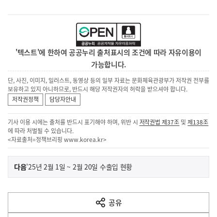
'텍스트'에 한하여 공공누리 출처표시의 조건에 따라 자유이용이
가능합니다.
단, 사진, 이미지, 일러스트, 동영상 등의 일부 자료는 문화체육관광부가 저작권 전부를
보유하고 있지 아니하므로, 반드시 해당 저작권자의 허락을 받으셔야 합니다.
저작권정책
담당자안내
기사 이용 시에는 출처를 반드시 표기해야 하며, 위반 시
저작권법 제37조
및
제138조
에 따라 처벌될 수 있습니다.
<자료출처=정책브리핑
www.korea.kr
>
이
기
다음
'25년 2월 1일 ~ 2월 20일 수출입 현황
사
전
다
공유
열
음