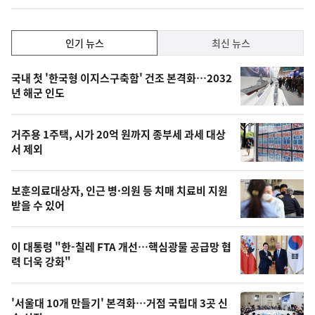
동
일
인
인기 뉴스
최신 뉴스
기,
인
기
최
국내 첫 '한국형 이지스구축함' 건조 본격화…2032
뉴
년 해군 인도
신,
스
오
거주용 1주택, 시가 20억 원까지 종부세 과세 대상
늘
서 제외
의
영
보훈의료대상자, 인근 병·의원 등 치매 치료비 지원
상
받을 수 있어
,
오
이 대통령 "한-칠레 FTA 개선…핵심광물 공급망 협
력 더욱 강화"
늘
의
'서울대 10개 만들기' 본격화…거점 국립대 3곳 신
사