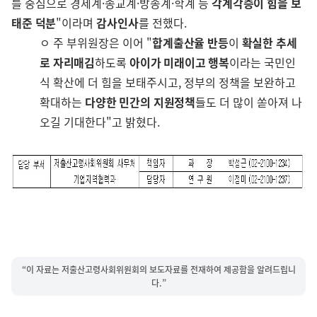
를 중심으로 경제계·종교계·방송계·학계 등
각계각층이 힘을 보
태준 덕분
"이라며
감사인사
를 전했다.
ㅇ 주 부위원장은 이어 "
합계출산율 반등
이
확실한 추세
로 자리매김
하도록
아이가 미래이고 행복
이라는 국민인
식 확산에 더 힘을 보태주시고, 정부의 정책을 보완하고
확대하는
다양한 민간의 지원정책
들도 더 많이 쏟아져 나
오길 기대한다"고 밝혔다.
“이 자료는 저출산고령사회위원회의 보도자료를 전재하여 제공함을 알려드립니
다.”