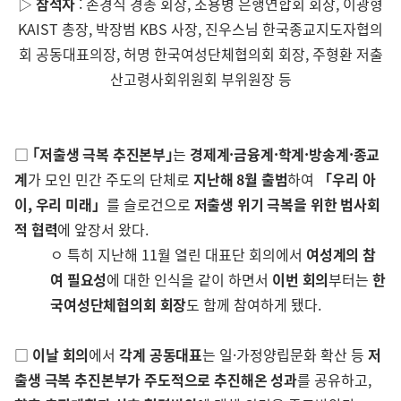
▷
참석자
: 손경식 경총 회장, 조용병 은행연합회 회장, 이광형
KAIST 총장, 박장범 KBS 사장, 진우스님 한국종교지도자협의
회 공동대표의장, 허명 한국여성단체협의회 회장, 주형환 저출
산고령사회위원회 부위원장 등
□
｢저출생 극복 추진본부｣
는
경제계·금융계·학계·방송계·종교
계
가 모인 민간 주도의 단체로
지난해 8월 출범
하여
「우리 아
이, 우리 미래」
를 슬로건으로
저출생 위기 극복을 위한 범사회
적 협력
에 앞장서 왔다.
ㅇ 특히 지난해 11월 열린 대표단 회의에서
여성계의 참
여 필요성
에 대한 인식을 같이 하면서
이번 회의
부터는
한
국여성단체협의회 회장
도 함께 참여하게 됐다.
□
이날 회의
에서
각계 공동대표
는 일·가정양립문화 확산 등
저
출생 극복 추진본부가 주도적으로 추진해온 성과
를 공유하고,