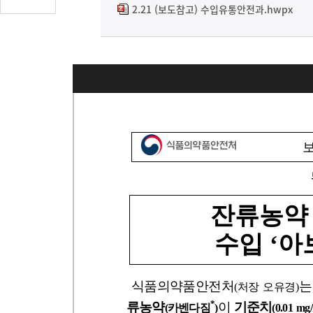
글
2.21 (보도참고) 수입유통안전과.hwpx
수
(클
릭
시
댓
글
로
이
동)