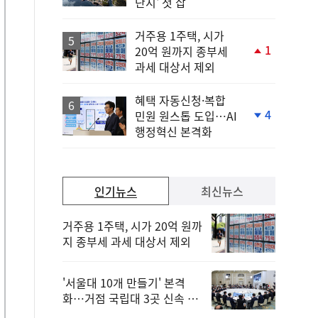
단지' 첫 삽
거주용 1주택, 시가
1
20억 원까지 종부세
단
과세 대상서 제외
계
상
승
혜택 자동신청·복합
4
민원 원스톱 도입…AI
단
행정혁신 본격화
계
하
락
인기뉴스
최신뉴스
거주용 1주택, 시가 20억 원까
지 종부세 과세 대상서 제외
'서울대 10개 만들기' 본격
화…거점 국립대 3곳 신속 선
정