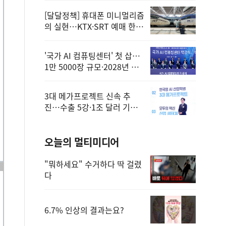
[달달정책] 휴대폰 미니멀리즘
의 실현…KTX·SRT 예매 한
번에 끝!
'국가 AI 컴퓨팅센터' 첫 삽…
1만 5000장 규모·2028년 완
공
3대 메가프로젝트 신속 추
진…수출 5강·1조 달러 기반
구축
오늘의 멀티미디어
"뭐하세요" 수거하다 딱 걸렸
다
6.7% 인상의 결과는요?