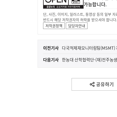
가능합니다.
단, 사진, 이미지, 일러스트, 동영상 등의 일부
반드시 해당 저작권자의 허락을 받으셔야 합니다
저작권정책
담당자안내
(설명) 프레시안, "인
고용노동부
이
이전기사
다국적제재모니터링팀(MSMT)
전
다음기사
한농대 산학협력단-(재)전주농생
다
약속
음
기
사
공유하기
열
기
영
역