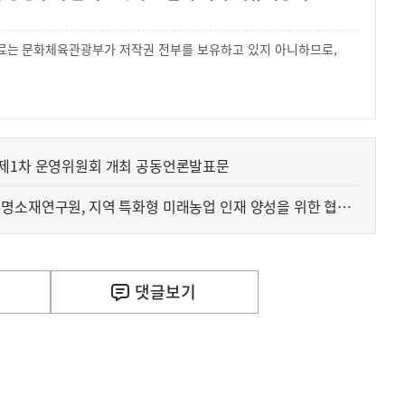
 자료는 문화체육관광부가 저작권 전부를 보유하고 있지 아니하므로,
.
사
신매매방지법 걸린 '우즈벡 인력 송출'...성평등부,노동·
실
은
이
 제1차 운영위원회 개최 공동언론발표문
렇
습
명소재연구원, 지역 특화형 미래농업 인재 양성을 위한 협력
니
다
댓글
보기