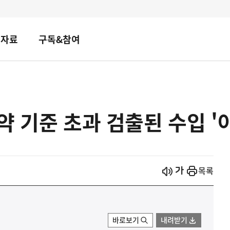
책자료
구독&참여
약 기준 초과 검출된 수입 '
시작
열기
목록
바로보기
내려받기