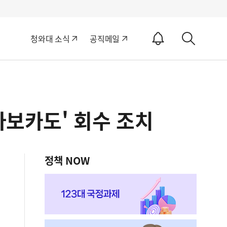
알
청와대 소식
공직메일
림
상
ON
세
검
색
아보카도' 회수 조치
정책 NOW