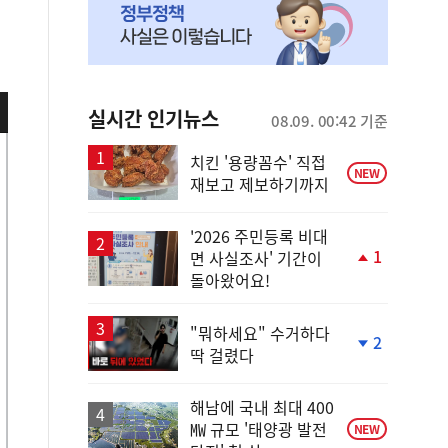
실시간 인기뉴스
08.09. 00:42 기준
치킨 '용량꼼수' 직접
NEW
재보고 제보하기까지
'2026 주민등록 비대
1
면 사실조사' 기간이
단
돌아왔어요!
계
상
승
"뭐하세요" 수거하다
2
딱 걸렸다
단
계
하
해남에 국내 최대 400
락
㎿ 규모 '태양광 발전
NEW