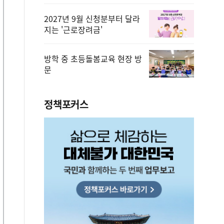
2027년 9월 신청분부터 달라
지는 '근로장려금'
방학 중 초등돌봄교육 현장 방
문
정책포커스