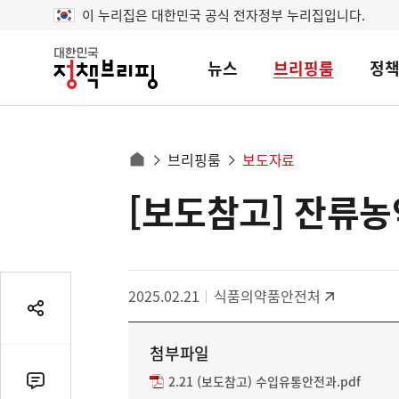
이 누리집은 대한민국 공식 전자정부 누리집입니다.
뉴스
브리핑룸
정
대
한
민
국
정
사
브리핑룸
보도자료
책
홈
브
이
으
[보도참고] 잔류농
콘
리
트
로
핑
텐
이
츠
동
영
경
2025.02.21
식품의약품안전처
역
로
공
유
첨부파일
열
기
2.21 (보도참고) 수입유통안전과.pdf
댓