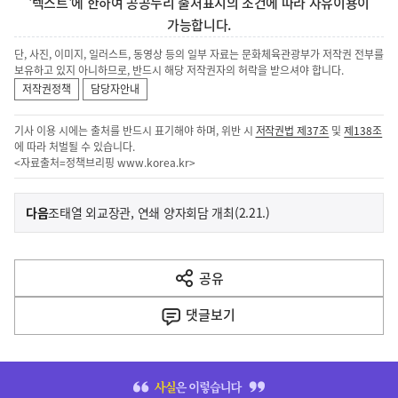
'텍스트'에 한하여 공공누리 출처표시의 조건에 따라 자유이용이
가능합니다.
단, 사진, 이미지, 일러스트, 동영상 등의 일부 자료는 문화체육관광부가 저작권 전부를
보유하고 있지 아니하므로, 반드시 해당 저작권자의 허락을 받으셔야 합니다.
저작권정책
담당자안내
기사 이용 시에는 출처를 반드시 표기해야 하며, 위반 시
저작권법 제37조
및
제138조
에 따라 처벌될 수 있습니다.
<자료출처=정책브리핑
www.korea.kr
>
이
기
다음
조태열 외교장관, 연쇄 양자회담 개최(2.21.)
사
전
다
공유
열
음
기
댓글
보기
기
사
히