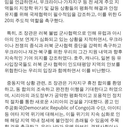
임을 언급하면서, 우크라이나·가자지구 등 전 세계 주요 지
역들의 지정학 위기 및 갈등 상황들의 평화적 해결과 안정
유지를 위해 국제협력이 필수적임을 강조하고, 이를 위한 G
20의 주도적 역할을 촉구했다.
특히, 조 장관은 러북 불법 군사협력으로 인해 유럽과 아시
아의 안보 연계가 심화되고 있는 상황을 지적하면서, 우크라
이나 전쟁의 종식과 러북 군사협력 중단을 강력히 촉구하고
우크라이나 재건·복구를 위한 우리의 그간 지원 내역과 향후
지속적인 기여 의지를 강조하였다. 호주, 캐나다, 일본 등 유
사입장국들도 러북 군사 협력이 인도태평양 지역의 안보를
위협한다는 우리의 입장과 함께하면서 이를 비난했다.
중동지역 상황 관련, 조 장관은 가자지구 휴전 합의를 환영
하고, 동 합의의 조속하고 완전한 이행을 기대한다고 하였으
며, 시리아의 과도정부가 공약한 평화적이고 포용적인 정치
적 절차를 통한 새로운 시리아의 건설을 기대했다. 콩고 민
주공화국(Democratic Republic of Congo)과 수단, 아이티
등 여타 지역 위기에 대해서는, 이들 위기의 지속 심화로 인
해 해당 지역 역내 정세에 불안정이 초래될 수 있음에 주목
할 것을 촉구하고, 우리나라가 유엔 안보리, 경제사회이사