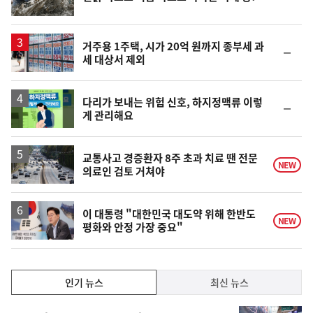
위
동
일
거주용 1주택, 시가 20억 원까지 종부세 과
순
세 대상서 제외
위
동
일
다리가 보내는 위험 신호, 하지정맥류 이렇
순
게 관리해요
위
동
일
교통사고 경증환자 8주 초과 치료 땐 전문
NEW
의료인 검토 거쳐야
이 대통령 "대한민국 대도약 위해 한반도
NEW
평화와 안정 가장 중요"
인
인기 뉴스
최신 뉴스
기,
인