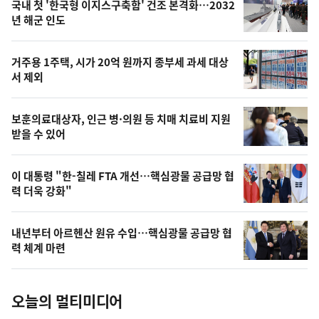
기
최
국내 첫 '한국형 이지스구축함' 건조 본격화…2032
뉴
년 해군 인도
신,
스
오
거주용 1주택, 시가 20억 원까지 종부세 과세 대상
늘
서 제외
의
영
보훈의료대상자, 인근 병·의원 등 치매 치료비 지원
상
받을 수 있어
,
오
이 대통령 "한-칠레 FTA 개선…핵심광물 공급망 협
력 더욱 강화"
늘
의
내년부터 아르헨산 원유 수입…핵심광물 공급망 협
사
력 체계 마련
진
오늘의 멀티미디어