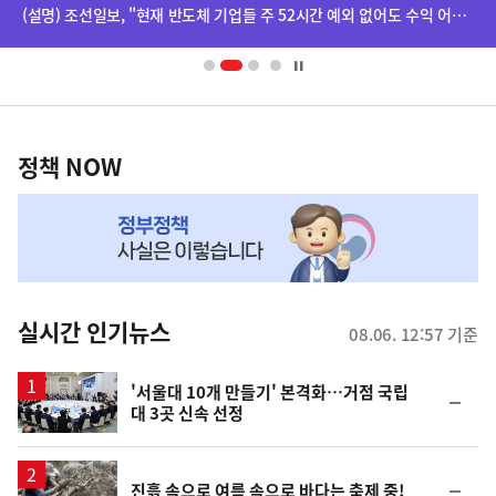
단
(설명) 조선일보, "현재 반도체 기업들 주 52시간 예외 없어도 수익 어마어마하더라" 기사 등 관련
배
너
영
정
역
책
정책 NOW
NOW,
MY
맞
춤
뉴
실시간 인기뉴스
08.06. 12:57 기준
스
'서울대 10개 만들기' 본격화…거점 국립
순
대 3곳 신속 선정
위
동
일
순
진흙 속으로 여름 속으로 바다는 축제 중!