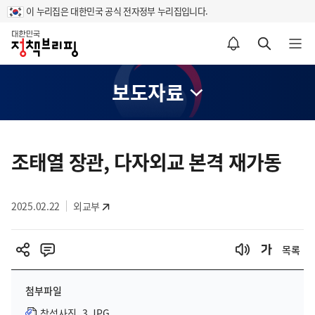
이 누리집은 대한민국 공식 전자정부 누리집입니다.
홈
알림설정 바로가기
검색 바로가기
메뉴 열기
보도자료
콘
텐
조태열 장관, 다자외교 본격 재가동
츠
영
2025.02.22
외교부
역
목록
첨부파일
참석사진_3.JPG