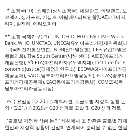
* 초청국(10) : 스페인(상시초청국), 네덜란드, 아일랜드, 노
르웨이, 싱가포르, 이집트, 아랍에미리트연합(UAE), 나이지
리아, 알제리, 에티오피아
** 초청 국제기구(21) : UN, OECD, WTO, FAO, IMF, World
Bank, WHO, UNCTAD, UNECA(유엔아프리카경제위원회), I
TU(국제전기통신연합), NDB(신개발은행), CEB(유럽개발은
행협의회), The South Center(남부 센터), AfDB(아프리카
개발은행), AfCFTA(아프리카자유무역지대), Institute for E
conomic Justice(경제정의연구소), ECOWAS(서아프리카경
제공동체), SADC(남부아프리카개발공동체), ECCAS(중부아
프리카경제공동체), EAC(동아프리카공동체), COMESA(동
남부아프리카공동시장)
※ 주요일정 : (2.20.) △개회세션, △글로벌 지정학 상황 논
의 / (2.21.) △2025년 G20 성과물 고찰 및 G20 성과 검토
'글로벌 지정학 상황 논의' 세션에서 조 장관은 글로벌 경제
현안과 지정학 상황이 긴밀히 연계되어 분리될 수 없는 현실