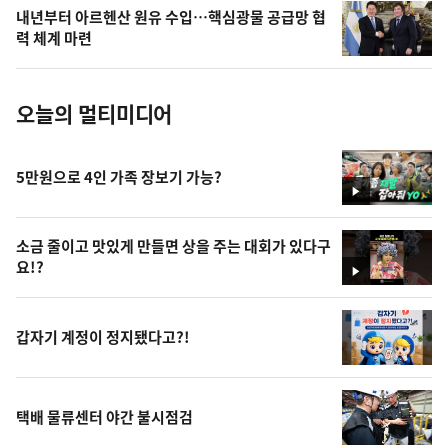
의
내년부터 아르헨산 원유 수입…핵심광물 공급망 협
사
력 체계 마련
진
오늘의 멀티미디어
5만원으로 4인 가족 장보기 가능?
영
상
소금 줄이고 맛있게 만들면 상을 주는 대회가 있다구
요!?
영
상
갑자기 계정이 정지됐다고?!
택배 물류센터 야간 불시점검