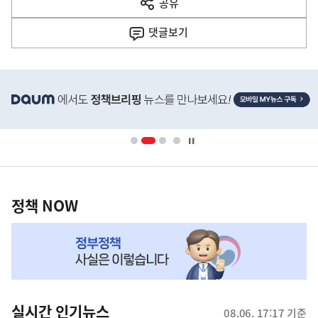
공유
열
음
기
댓글
보기
기
사
히
단
배
너
영
정
역
책
정책 NOW
NOW,
MY
맞
춤
뉴
실시간 인기뉴스
08.06. 17:17 기준