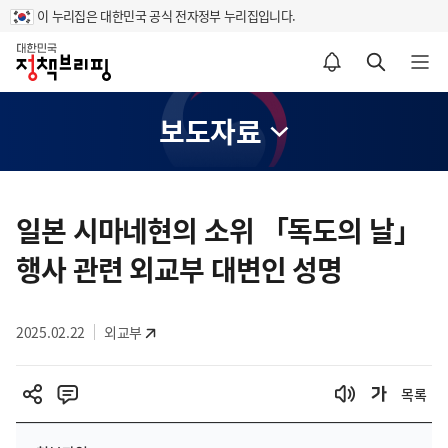
이 누리집은 대한민국 공식 전자정부 누리집입니다.
홈
알림설정 바로가기
검색 바로가기
메뉴 열기
보도자료
콘
텐
일본 시마네현의 소위 「독도의 날」
츠
행사 관련 외교부 대변인 성명
영
역
2025.02.22
외교부
목록