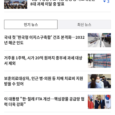
3
8대 과제 이달 중 발표
단
계
하
락
인
인기 뉴스
최신 뉴스
기,
인
기
최
국내 첫 '한국형 이지스구축함' 건조 본격화…2032
뉴
년 해군 인도
신,
스
오
거주용 1주택, 시가 20억 원까지 종부세 과세 대상
늘
서 제외
의
영
보훈의료대상자, 인근 병·의원 등 치매 치료비 지원
상
받을 수 있어
,
오
이 대통령 "한-칠레 FTA 개선…핵심광물 공급망 협
력 더욱 강화"
늘