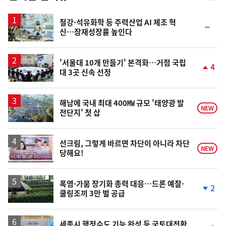
스
철강·석유화학 등 주력산업 AI 제조 혁
순
신…잠재성장률 높인다
위
동
일
'서울대 10개 만들기' 본격화…거점 국립
4
대 3곳 신속 선정
단
계
상
승
해남에 국내 최대 400㎿ 규모 '태양광 발
NEW
전단지' 첫 삽
영
선크림, 그렇게 바르면 차단이 아니라 차단
NEW
당해요!
상
폭염·가뭄 장기화 총력 대응…드론 예찰·
2
쿨링조끼 3만 벌 공급
단
계
하
락
세종시 행정수도 기능 완성 등 국토대전환