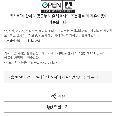
'텍스트'에 한하여 공공누리 출처표시의 조건에 따라 자유이용이
가능합니다.
단, 사진, 이미지, 일러스트, 동영상 등의 일부 자료는 문화체육관광부가 저작권 전부를
보유하고 있지 아니하므로, 반드시 해당 저작권자의 허락을 받으셔야 합니다.
저작권정책
담당자안내
기사 이용 시에는 출처를 반드시 표기해야 하며, 위반 시
저작권법 제37조
및
제138조
에 따라 처벌될 수 있습니다.
<자료출처=정책브리핑
www.korea.kr
>
이
기
다음
2024년, 전국 24개 '문화도시'에서 423만 명이 문화 누려
사
전
다
공유
열
음
기
댓글
보기
기