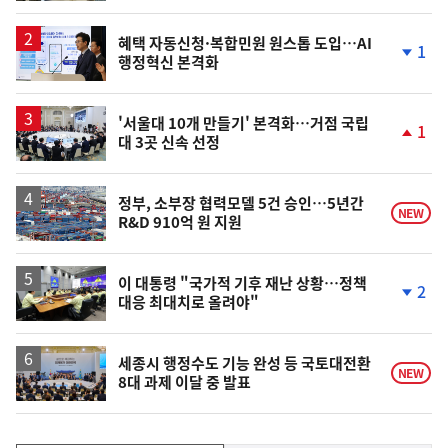
계
상
승
혜택 자동신청·복합민원 원스톱 도입…AI
1
행정혁신 본격화
단
계
하
락
'서울대 10개 만들기' 본격화…거점 국립
1
대 3곳 신속 선정
단
계
상
승
정부, 소부장 협력모델 5건 승인…5년간
NEW
R&D 910억 원 지원
이 대통령 "국가적 기후 재난 상황…정책
2
대응 최대치로 올려야"
단
계
하
락
세종시 행정수도 기능 완성 등 국토대전환
NEW
8대 과제 이달 중 발표