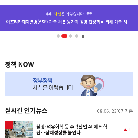
사
히
단
아프리카돼지열병(ASF) 가축 처분 농가의 경영 안정화를 위해 가축 처분 보상금을 신속하게 지급하겠습니다.
배
너
영
정
역
책
정책 NOW
NOW,
MY
맞
춤
뉴
실시간 인기뉴스
08.06. 23:07 기준
스
철강·석유화학 등 주력산업 AI 제조 혁
1
신…잠재성장률 높인다
단