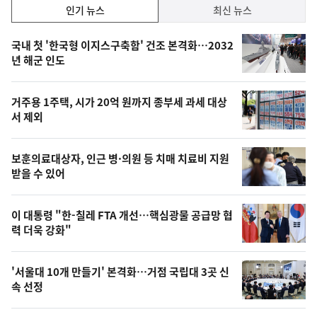
인
인기 뉴스
최신 뉴스
기,
인
기
최
국내 첫 '한국형 이지스구축함' 건조 본격화…2032
뉴
년 해군 인도
신,
스
오
거주용 1주택, 시가 20억 원까지 종부세 과세 대상
늘
서 제외
의
영
보훈의료대상자, 인근 병·의원 등 치매 치료비 지원
상
받을 수 있어
,
오
이 대통령 "한-칠레 FTA 개선…핵심광물 공급망 협
력 더욱 강화"
늘
의
'서울대 10개 만들기' 본격화…거점 국립대 3곳 신
사
속 선정
진