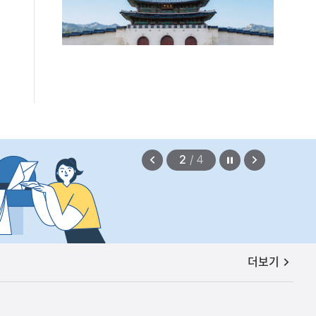
정지
이
다
2
/
4
전
음
보
보
기
기
공지사항
더보기
편안에 담았습니다.
2026.08.07