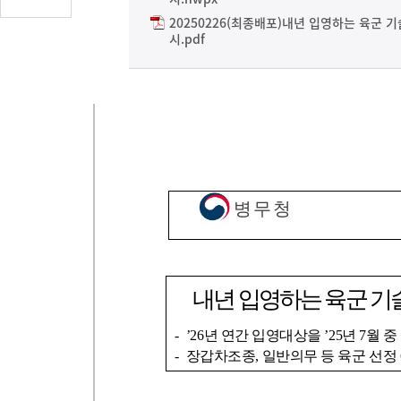
글
20250226(최종배포)내년 입영하는 육군 
수
시.pdf
(클
릭
시
댓
글
로
이
동)