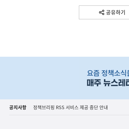
기
사
공유하기
열
기
영
역
하
단
배
너
영
역
공지사항
정책브리핑 RSS 서비스 제공 중단 안내
(보도설명) 정부는
재정경제부