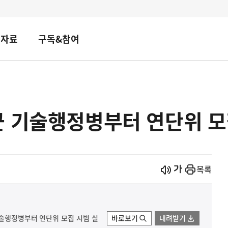
책자료
구독&참여
군 기술행정병부터 연단위 모
시작
열기
목록
기술행정병부터 연단위 모집 시범 실
바로보기
내려받기