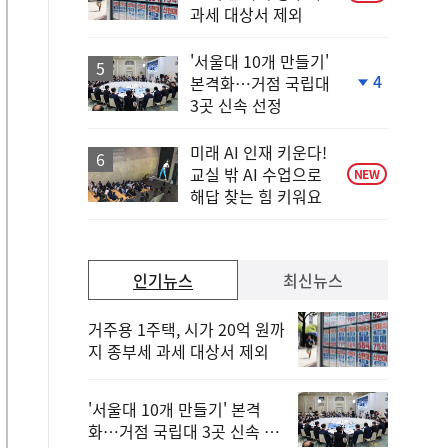
과세 대상서 제외
'서울대 10개 만들기'
4
본격화…거점 국립대
단
3곳 신속 선정
계
하
락
미래 AI 인재 키운다!
교실 밖 AI 수업으로
NEW
해답 찾는 힘 키워요
인기뉴스
최신뉴스
거주용 1주택, 시가 20억 원까
지 종부세 과세 대상서 제외
'서울대 10개 만들기' 본격
화…거점 국립대 3곳 신속 선