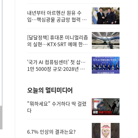
정
내년부터 아르헨산 원유 수
입…핵심광물 공급망 협력 체
계 마련
[달달정책] 휴대폰 미니멀리즘
의 실현…KTX·SRT 예매 한
번에 끝!
'국가 AI 컴퓨팅센터' 첫 삽…
1만 5000장 규모·2028년 완
공
오늘의 멀티미디어
"뭐하세요" 수거하다 딱 걸렸
다
6.7% 인상의 결과는요?