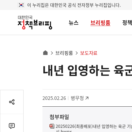
이 누리집은 대한민국 공식 전자정부 누리집입니다.
뉴스
브리핑룸
정
대
한
민
국
정
사
브리핑룸
보도자료
책
홈
브
이
으
내년 입영하는 육
콘
리
트
로
핑
텐
이
츠
동
영
경
2025.02.26
병무청
역
로
공
유
첨부파일
열
기
20250226(최종배포)내년 입영하는 육군 
댓
시.hwpx