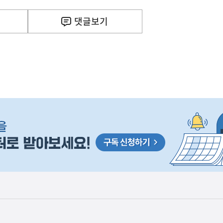
댓글
보기
사
 거주용 1주택을 두텁게 보호하기 위한 방안을 세제개
실