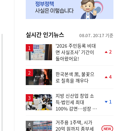
실시간 인기뉴스
08.07. 20:17 기준
'2026 주민등록 비대
2
면 사실조사' 기간이
단
돌아왔어요!
계
상
승
한국본색 黑, 불꽃으
4
로 칠흑을 깨우다
단
계
상
지방 신산업 창업 소
승
1
득·법인세 최대
단
100% 감면…성장 지
계
원 강화
하
락
거주용 1주택, 시가
20억 원까지 종부세
NEW