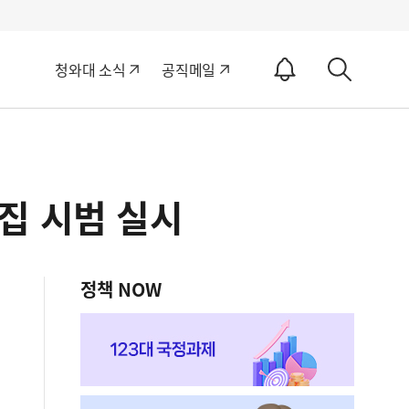
알
청와대 소식
공직메일
림
상
ON
세
검
색
집 시범 실시
정책 NOW