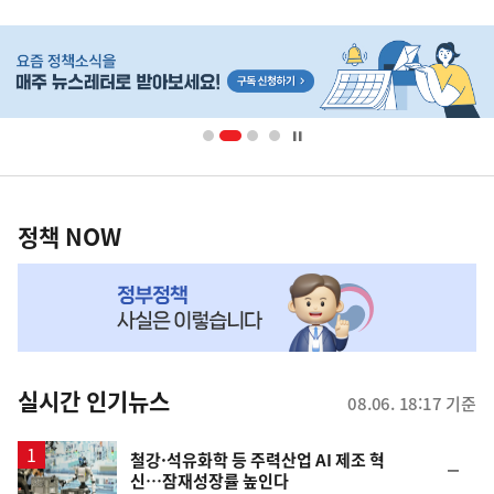
사
히
단
배
너
영
정
역
책
정책 NOW
NOW,
MY
맞
춤
뉴
실시간 인기뉴스
08.06. 18:17 기준
스
철강·석유화학 등 주력산업 AI 제조 혁
순
신…잠재성장률 높인다
위