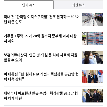
인
인기 뉴스
최신 뉴스
기,
인
기
최
국내 첫 '한국형 이지스구축함' 건조 본격화…2032
뉴
년 해군 인도
신,
스
오
거주용 1주택, 시가 20억 원까지 종부세 과세 대상
늘
서 제외
의
영
보훈의료대상자, 인근 병·의원 등 치매 치료비 지원
상
받을 수 있어
,
오
이 대통령 "한-칠레 FTA 개선…핵심광물 공급망 협
력 더욱 강화"
늘
의
내년부터 아르헨산 원유 수입…핵심광물 공급망 협
사
력 체계 마련
진