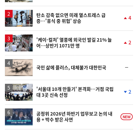
동
일
탄소 감축 없으면 미래 열스트레스 급
4
증…'휴식 중 위험' 상승
단
계
상
승
'케이-컬처' 열풍에 외국인 발길 21% 늘
2
어…상반기 1071만 명
단
계
상
승
영
순
국민 삶에 플러스, 대체불가 대한민국
상
위
동
일
'서울대 10개 만들기' 본격화…거점 국립
2
대 3곳 신속 선정
단
계
하
락
영
공정위 2026년 하반기 업무보고 논의 내
NEW
용 + 박수 받은 사연
상