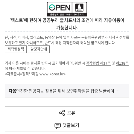
'텍스트'에 한하여 공공누리 출처표시의 조건에 따라 자유이용이
가능합니다.
단, 사진, 이미지, 일러스트, 동영상 등의 일부 자료는 문화체육관광부가 저작권 전부를
보유하고 있지 아니하므로, 반드시 해당 저작권자의 허락을 받으셔야 합니다.
저작권정책
담당자안내
기사 이용 시에는 출처를 반드시 표기해야 하며, 위반 시
저작권법 제37조
및
제138조
에 따라 처벌될 수 있습니다.
<자료출처=정책브리핑
www.korea.kr
>
이
기
다음
안전한 인공지능 활용을 위해 보안취약점을 집중 발굴하여 개선한다!
사
전
다
공유
열
음
기
댓글
보기
기