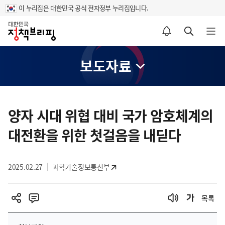
이 누리집은 대한민국 공식 전자정부 누리집입니다.
홈
알림설정 바로가기
검색 바로가기
메뉴 열기
보도자료
콘
텐
양자 시대 위협 대비 국가 암호체계의
츠
대전환을 위한 첫걸음을 내딛다
영
역
2025.02.27
과학기술정보통신부
목록