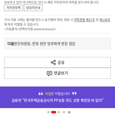
보유하고 있지 아니하므로, 반드시 해당 저작권자의 허락을 받으셔야 합니다.
저작권정책
담당자안내
기사 이용 시에는 출처를 반드시 표기해야 하며, 위반 시
저작권법 제37조
및
제138조
에 따라 처벌될 수 있습니다.
<자료출처=정책브리핑
www.korea.kr
>
이
기
다음
원안위원장, 한빛 원전 방호체계 현장 점검
사
전
다
공유
열
음
기
댓글
보기
기
사
히
단
금융위 "한국주택금융공사의 PF보증 한도 상향 확정된 바 없어"
배
너