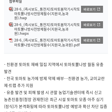
첨부파일
28-6_(즉시보도_통전지)토마토봄작기시작토
바로보기
마토뿔나방사전방제필수(지원국,농과
원).hwp
28-6_(즉시보도_통전지)토마토봄작기시작토
바로보기
마토뿔나방사전방제필수(지원국,농과
원).hwpx
28-6_(즉시보도_통전지)토마토봄작기시작토
바로보기
마토뿔나방사전방제필수(지원국,농과원).pdf
- 친환경 토마토 재배 밀집 지역에서 토마토뿔나방 월동 유충
발견
- 전국 토마토 농가에 방제 약제 배부…친환경 농가, 교미교란
제·트랩 추가 지원
- 유충 발견 및 피해 발생 시 관할 농업기술센터에 즉시 신고
농촌진흥청(청장 권재한)은 최근 시설 토마토 모종 아주 심기
(정식)가 본격화됨에 따라 토마토뿔나방 예방과 확산 차단 집중