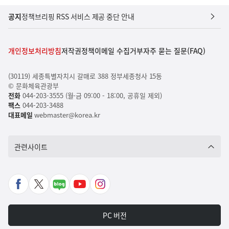
공지
정책브리핑 RSS 서비스 제공 중단 안내
개인정보처리방침
저작권정책
이메일 수집거부
자주 묻는 질문(FAQ)
(30119) 세종특별자치시 갈매로 388 정부세종청사 15동
© 문화체육관광부
전화
044-203-3555 (월-금 09:00 - 18:00, 공휴일 제외)
팩스
044-203-3488
대표메일
webmaster@korea.kr
관련사이트
페
X
네
유
인
이
바
이
튜
스
스
로
버
브
타
PC 버전
북
가
포
바
그