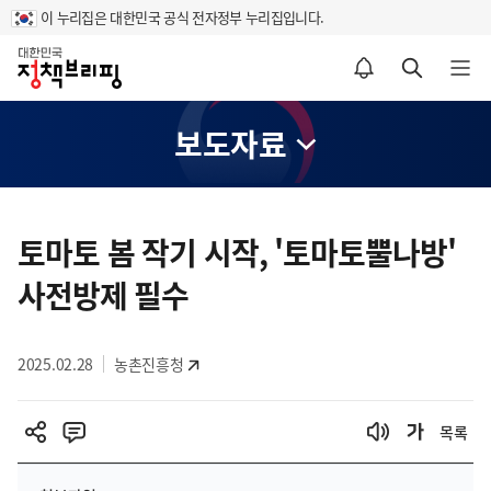
이 누리집은 대한민국 공식 전자정부 누리집입니다.
홈
알림설정 바로가기
검색 바로가기
메뉴 열기
보도자료
콘
텐
토마토 봄 작기 시작, '토마토뿔나방'
츠
사전방제 필수
영
역
2025.02.28
농촌진흥청
목록