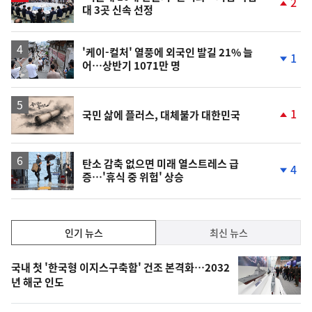
2
대 3곳 신속 선정
단
계
상
승
'케이-컬처' 열풍에 외국인 발길 21% 늘
1
어…상반기 1071만 명
단
계
하
락
영
1
국민 삶에 플러스, 대체불가 대한민국
상
단
계
상
승
탄소 감축 없으면 미래 열스트레스 급
4
증…'휴식 중 위험' 상승
단
계
하
락
인
인기 뉴스
최신 뉴스
기,
인
기
최
국내 첫 '한국형 이지스구축함' 건조 본격화…2032
뉴
년 해군 인도
신,
스