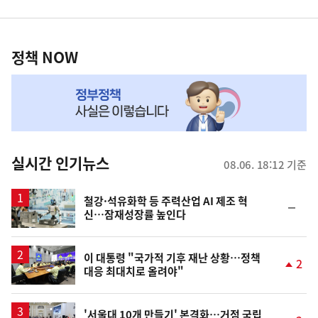
영
정
역
책
정책 NOW
NOW,
MY
맞
춤
뉴
실시간 인기뉴스
08.06. 18:12 기준
스
철강·석유화학 등 주력산업 AI 제조 혁
순
신…잠재성장률 높인다
위
동
일
이 대통령 "국가적 기후 재난 상황…정책
2
대응 최대치로 올려야"
단
계
상
승
'서울대 10개 만들기' 본격화…거점 국립