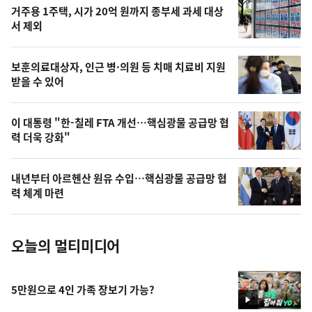
오
거주용 1주택, 시가 20억 원까지 종부세 과세 대상
늘
서 제외
의
영
보훈의료대상자, 인근 병·의원 등 치매 치료비 지원
상
받을 수 있어
,
오
이 대통령 "한-칠레 FTA 개선…핵심광물 공급망 협
력 더욱 강화"
늘
의
내년부터 아르헨산 원유 수입…핵심광물 공급망 협
사
력 체계 마련
진
오늘의 멀티미디어
5만원으로 4인 가족 장보기 가능?
영