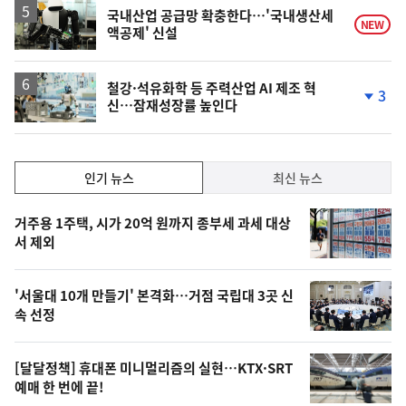
국내산업 공급망 확충한다…'국내생산세
NEW
액공제' 신설
철강·석유화학 등 주력산업 AI 제조 혁
3
신…잠재성장률 높인다
단
계
하
락
인
인기 뉴스
최신 뉴스
기,
인
기
최
거주용 1주택, 시가 20억 원까지 종부세 과세 대상
뉴
서 제외
신,
스
오
'서울대 10개 만들기' 본격화…거점 국립대 3곳 신
늘
속 선정
의
영
[달달정책] 휴대폰 미니멀리즘의 실현…KTX·SRT
상
예매 한 번에 끝!