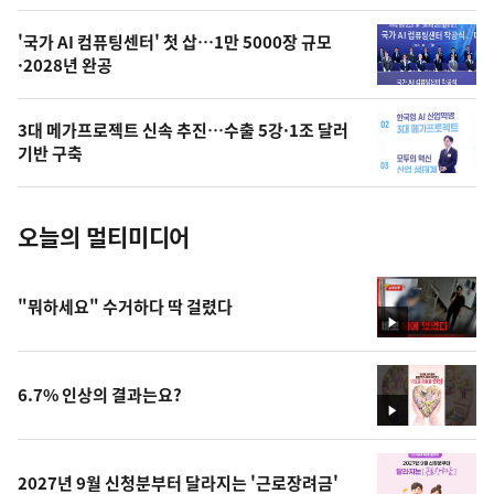
,
오
'국가 AI 컴퓨팅센터' 첫 삽…1만 5000장 규모
·2028년 완공
늘
의
3대 메가프로젝트 신속 추진…수출 5강·1조 달러
사
기반 구축
진
오늘의 멀티미디어
"뭐하세요" 수거하다 딱 걸렸다
영
상
6.7% 인상의 결과는요?
영
상
2027년 9월 신청분부터 달라지는 '근로장려금'