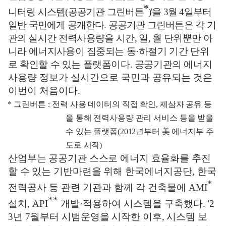
*
니터링 시스템
(
공공기관
그린버튼
)'
을
3
월
4
일부터
일반 국민에게 공개한다
.
공공기관 그린버튼은
각
기
관의
실시간 전력사용량을 시간
,
일
,
월 단위뿐만 아
니라 에너지사용이
집중되는 동
·
하절기 기간 단위
로 확인할 수 있는 플랫폼이다
.
공공기관의 에너지
사용량 정보가 실시간으로 국민과 공유되는 것은
이번이 처음이다
.
*
그린버튼
:
전력 사용 데이터의 직접 확인
,
제삼자 공유 등
을 통해 전력사용량 관리
서비스 등을 받을
수 있는 플랫폼
(2012
년부터
美
에너지부 주
도로 시작
)
산업부는 공공기관 스스로 에너지 효율화를 추진
할 수 있는 기반마련을
위해 한국에너지공단
,
한국
*
전력공사 등 관련 기관과 함께 각 건축물에
AMI
**
설치
, API
개발
·
적용하여 시스템을 구축했다
. '2
3
년
7
월부터 시범
운영을 시작한 이후
,
시스템 보