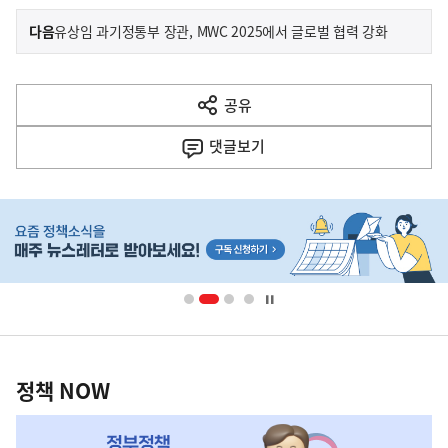
이
기
다음
유상임 과기정통부 장관, MWC 2025에서 글로벌 협력 강화
사
전
다
공유
열
음
기
댓글
보기
기
사
히
단
배
너
영
정
역
책
정책 NOW
NOW,