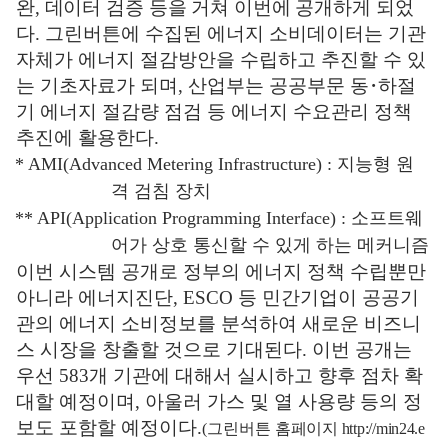
완
,
데이터 검증 등을 거쳐 이번에 공개하게
되었
다
.
그린버튼에 수집된 에너지 소비데이터는 기관
자체가 에너지 절감방안을 수립하고 추진할 수 있
는 기초자료가 되며
,
산업부는 공공부문 동
･
하절
기 에너지 절감량 점검 등 에너지 수요관리 정책
추진에 활용한다
.
* AMI(Advanced Metering Infrastructure) :
지능형 원
격 검침 장치
** API(Application Programming Interface) :
소프트웨
어가 상호 통신할 수 있게 하는 메커니즘
이번 시스템 공개로 정부의 에너지 정책 수립뿐만
아니라 에너지진단
, ESCO
등 민간기업이 공공기
관의 에너지 소비정보를 분석하여 새로운 비즈니
스 시장을 창출할 것으로 기대된다
.
이번 공개는
우선
583
개 기관에 대해서 실시하고 향후 점차 확
대할 예정이며
,
아울러 가스 및 열 사용량 등의 정
보도 포함할 예정이다
.
(
그린버튼
홈페이지
http://min24.e