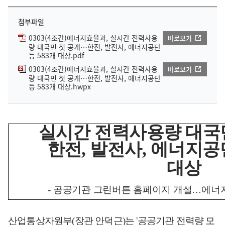
첨부파일
0303(4조간)에너지효율과, 실시간 전력사용
바로보기
량 대국민 첫 공개…한전, 발전사, 에너지공단
등 583개 대상.pdf
0303(4조간)에너지효율과, 실시간 전력사용
바로보기
량 대국민 첫 공개…한전, 발전사, 에너지공단
등 583개 대상.hwpx
실시간 전력사용량 대국
한전
,
발전사
,
에너지공
대상
-
공공기관 그린버튼 홈페이지 개설
…
에너
산업통상자원부
(
장관 안덕근
)
는
'
공공기관 전력량 모