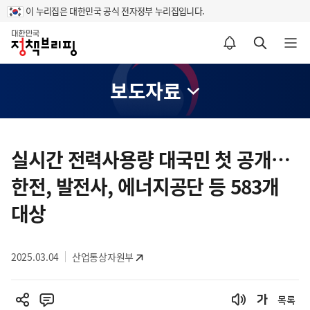
이 누리집은 대한민국 공식 전자정부 누리집입니다.
홈
알림설정 바로가기
검색 바로가기
메뉴 열기
보도자료
콘
텐
실시간 전력사용량 대국민 첫 공개…
츠
한전, 발전사, 에너지공단 등 583개
영
역
대상
2025.03.04
산업통상자원부
목록