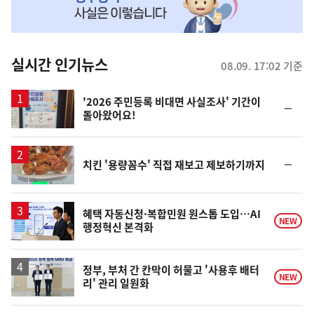
MY
맞
춤
뉴
실시간 인기뉴스
08.09. 17:02 기준
스
'2026 주민등록 비대면 사실조사' 기간이
순
돌아왔어요!
위
동
일
순
치킨 '용량꼼수' 직접 재보고 제보하기까지
위
동
일
혜택 자동신청·복합민원 원스톱 도입…AI
NEW
행정혁신 본격화
정부, 부처 간 칸막이 허물고 '사용후 배터
NEW
리' 관리 일원화