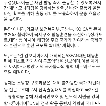
구성됐다
.
이들은 재난 발생 즉시 출동할 수 있도록
24
시
간 재난 모니터링을 강화하는 한편
,
신속한 출동과 골든
타임 확보를 위해 출동 장비를 모듈화하여 운송 효율성
을 높인다
.
뿐만 아니라
,
외교부
,
보건복지부
,
국방부
, KOICA
등 관계
부처와 협력하여 국제구조 합동훈련을 추진하고
,
싱가포
르
,
대만 등 아시아
-
태평양 주요 국가가 참여하는 국제구
조 훈련으로 훈련 규모를 확대할 계획이다
.
또
,
오는
7
월 캄보디아에서 개최되는
ASEAN
재난대응훈
련에 최초로 참가하여 구조역량을 선보이며
,
이를 계기
로 아시아
-
태평양 지역 국가들과의 협력 네트워크도 구
축할 예정이다
.
김재운 소방청 구조과장은
"
대체 불가능한 국가 재난대
응 전문구조대로서 신속출동태세를 확립하고 국가 간
교류협력을 통해 재외국민보호 및 인도적 지원을 강화
할 것
"
이라며
"UN
의 정책 활동 동반자 역할과 국내 민
·