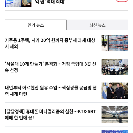
억 원 '역대 최대'
인
인기 뉴스
최신 뉴스
기,
인
기
최
거주용 1주택, 시가 20억 원까지 종부세 과세 대상
뉴
서 제외
신,
스
오
'서울대 10개 만들기' 본격화…거점 국립대 3곳 신
늘
속 선정
의
영
내년부터 아르헨산 원유 수입…핵심광물 공급망 협
상
력 체계 마련
,
오
[달달정책] 휴대폰 미니멀리즘의 실현…KTX·SRT
예매 한 번에 끝!
늘
의