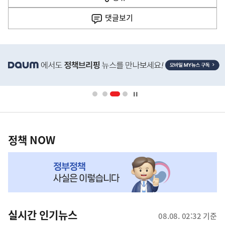
열
음
기
댓글
보기
기
사
히
단
배
너
영
정
역
책
정책 NOW
NOW,
MY
맞
춤
뉴
실시간 인기뉴스
08.08. 02:32 기준