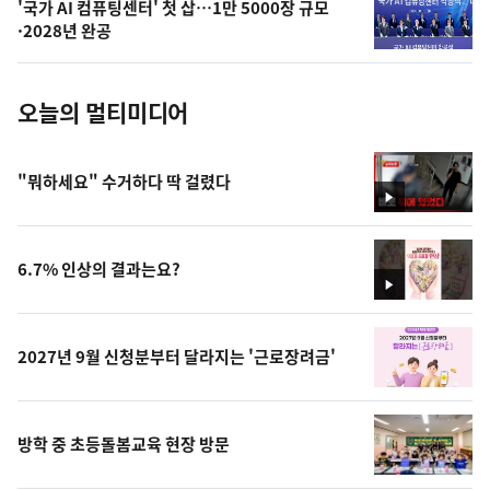
'국가 AI 컴퓨팅센터' 첫 삽…1만 5000장 규모
사
·2028년 완공
진
오늘의 멀티미디어
"뭐하세요" 수거하다 딱 걸렸다
영
상
6.7% 인상의 결과는요?
영
상
2027년 9월 신청분부터 달라지는 '근로장려금'
방학 중 초등돌봄교육 현장 방문