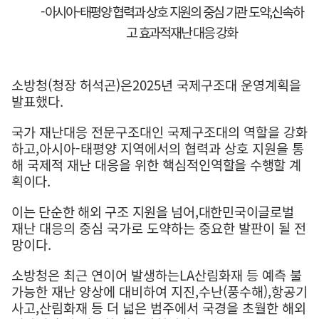
-
아시아
-
태평양 협력과 상호 지원의 중심 기관 도약
,
신속하
고 효과적재난 대응 강화
소방청
(
청장 허석곤
)
은
2025
년 국제구조대 운영계획을
발표했다
.
국가 재난대응 전문구조대인 국제구조대의 역할을 강화
하고
,
아시아
-
태평양 지역에서의 협력과 상호 지원을 통
해 국제적 재난 대응을 위한 핵심적인
역할을 수행할 계
획이다
.
이는 단순한 해외 구조 지원을 넘어
,
대한민국이
글로벌
재난 대응의 중심 국가로 도약하는 중요한 발판이 될 전
망이다
.
소방청은 최근 연이어 발생하는
LA
산림화재 등 예측 불
가능한 재난 양상에 대비하여 지진
,
수난
(
풍수해
),
항공기
사고
,
산림화재 등 더 넓은 범주에서 국경을 초월한 해외