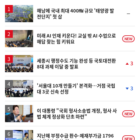
스
해남에 국내 최대 400㎿ 규모 '태양광 발
순
전단지' 첫 삽
위
동
일
미래 AI 인재 키운다! 교실 밖 AI 수업으로
NEW
해답 찾는 힘 키워요
세종시 행정수도 기능 완성 등 국토대전환
3
8대 과제 이달 중 발표
단
계
상
승
'서울대 10개 만들기' 본격화…거점 국립
3
대 3곳 신속 선정
단
계
하
락
이 대통령 "국회 형사소송법 개정, 형사 사
NEW
법 체계 정상화 단초 마련"
지난해 부정수급 환수·제재부가금 1796
NEW