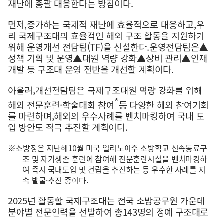
재난에 총괄 대응한다는 방침이다
.
먼저
,
증가하는 국제적 재난에 효율적으로 대응하고
,
우
리 국제구조대의 효율적인 해외 구조 활동을 지원하기
위해 운영개선 전담팀
(TF)
을 신설한다
.
운영전담팀은
▲
정책 기획 및 운영
▲
대원 역량 강화
▲
장비 관리
▲
인재
개발 등 구조대 운영 전반을 개선할 계획이다
.
아울러
,
개선전담팀은 국제구조대원 역량 강화를 위해
*
해외 전문훈련
·
학술대회 참여
등 다양한 해외 참여기회
를 마련하며
,
해외의 우수사례를 벤치마킹하여 국내 도
입 방안도 적극 추진할 계획이다
.
※
소방청은 지난해
10
월 미국 일리노이주 소방학교 신속동료구
조 및 자가생존 훈련에 참여해 전문훈련시설을 벤치마킹하
여 즉시 국내도입 및 건립을 추진하는 등 우수한 사례를 지
속 발굴
·
추진 중이다
.
2025
년 활동할 국제구조대는 전국 소방공무원 가운데
분야별 전문인력을 선발하여 총
143
명의 정예 구조대로