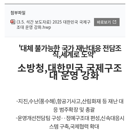
첨부파일
(3.5. 석간 보도자료) 2025 대한민국 국제구
바로보기
조대 운영 강화.hwp
'
대체 불가능한 국가 재난대응 전담조
직
,
세계로 도약
'
소방청
,
대한민국 국제구조
대 운영 강화
-
지진
,
수난
(
풍수해
),
항공기사고
,
산림화재 등 재난 대
응 범주확장 및 총괄
-
운영개선전담팀 구성
‥
정예구조대 편성
,
신속대응시
스템 구축
,
국제협력 확대