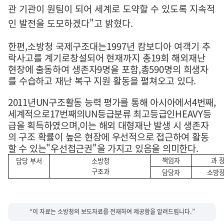
관 기관이 원팀이 되어 세계로 도약할 수 있도록 지속적
인 발전을 도모하겠다
"
고 밝혔다
.
한편
,
소방청 국제구조대는
1997
년 캄보디아 여객기 추
락사고를 계기로
창설되어 현재까지 총
19
회 해외재난
현장에 출동하여 생존자
9
명을 포함
,
총
590
명의 희생자
를 수습하고 재난 복구 지원 활동을 펼쳐오고 있다
.
2011
년
UN
구조활동 능력 평가를 통해 아시아에서
4
번째
,
세계적으로
17
번째의
UN
등급분류 최고등급인
HEAVY
등
급을 획득하였으며
,
이는 해외 대형재난 발생 시 생존자
의 구조 확률이 높은 현장에 우선적으로 접근하여 활동
할 수 있는
"
우선접근권
"
을 가지고 있음을 의미한다
.
책임자
과 
담당 부서
소방청
구조과
담당자
소방
“이 자료는 소방청의 보도자료를 전재하여 제공함을 알려드립니다.”