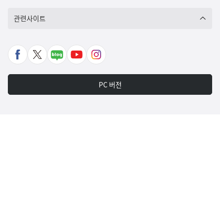
관련사이트
페
X
네
유
인
이
바
이
튜
스
스
로
버
브
타
PC 버전
북
가
포
바
그
바
기
스
로
램
로
트
가
바
가
바
기
로
기
로
가
가
기
기