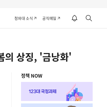
알
청와대 소식
공직메일
림
상
ON
세
검
색
의 상징, '금낭화'
정책 NOW