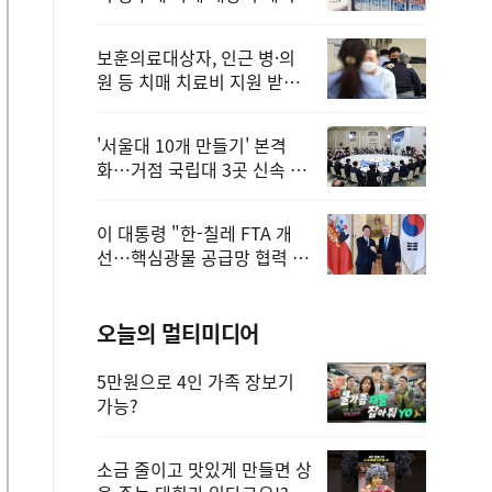
보훈의료대상자, 인근 병·의
원 등 치매 치료비 지원 받을
수 있어
'서울대 10개 만들기' 본격
화…거점 국립대 3곳 신속 선
정
이 대통령 "한-칠레 FTA 개
선…핵심광물 공급망 협력 더
욱 강화"
오늘의 멀티미디어
5만원으로 4인 가족 장보기
가능?
소금 줄이고 맛있게 만들면 상