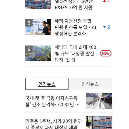
1
델 5건 승인…5년간
단
R&D 910억 원 지원
계
상
승
혜택 자동신청·복합
2
민원 원스톱 도입…AI
단
행정혁신 본격화
계
하
락
해남에 국내 최대 400
㎿ 규모 '태양광 발전
NEW
단지' 첫 삽
인기뉴스
최신뉴스
국내 첫 '한국형 이지스구축
함' 건조 본격화…2032년 해
군 인도
거주용 1주택, 시가 20억 원까
지 종부세 과세 대상서 제외