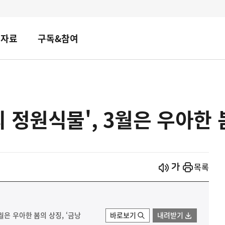
책자료
구독&참여
 정원식물', 3월은 우아한 봄
시작
열기
목록
월은 우아한 봄의 상징, ‘금낭
바로보기
내려받기