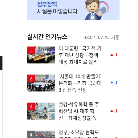
실시간 인기뉴스
08.07. 07:42 기준
이 대통령 "국가적 기
1
후 재난 상황…정책
단
대응 최대치로 올려
계
야"
상
승
'서울대 10개 만들기'
1
본격화…거점 국립대
단
3곳 신속 선정
계
하
락
철강·석유화학 등 주
1
력산업 AI 제조 혁
단
신…잠재성장률 높인
계
다
상
승
정부, 소부장 협력모