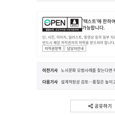
'텍스트'에 한하
가능합니다.
단, 사진, 이미지, 일러스트, 동영상 등의 일부
반드시 해당 저작권자의 허락을 받으셔야 합니다
저작권정책
담당자안내
이
이전기사
노사문화 모범사례를 찾는다면 우
전
다음기사
설계적정성 검토…품질은 높이고
다
음
기
사
공유하기
열
기
영