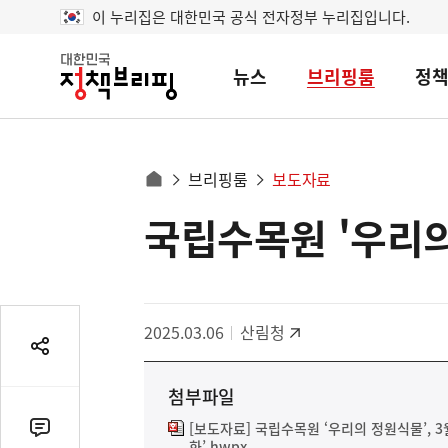
이 누리집은 대한민국 공식 전자정부 누리집입니다.
뉴스
브리핑룸
정
대
한
민
국
정
사
브리핑룸
보도자료
책
홈
브
이
으
국립수목원 '우리의
콘
리
트
로
핑
텐
이
츠
동
영
경
2025.03.06
산림청
역
로
공
유
첨부파일
열
기
[보도자료] 국립수목원 ‘우리의 정원식물’, 3
댓
화’.hwpx