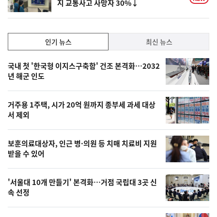
지 교통사고 사망자 30%↓
인
인기 뉴스
최신 뉴스
기,
인
기
최
국내 첫 '한국형 이지스구축함' 건조 본격화…2032
뉴
년 해군 인도
신,
스
오
거주용 1주택, 시가 20억 원까지 종부세 과세 대상
늘
서 제외
의
영
보훈의료대상자, 인근 병·의원 등 치매 치료비 지원
상
받을 수 있어
,
오
'서울대 10개 만들기' 본격화…거점 국립대 3곳 신
속 선정
늘
의