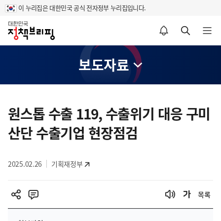
이 누리집은 대한민국 공식 전자정부 누리집입니다.
홈
알림설정 바로가기
검색 바로가기
메뉴 열기
보도자료
콘
텐
원스톱 수출 119, 수출위기 대응 구미
츠
산단 수출기업 현장점검
영
역
2025.02.26
기획재정부
목록