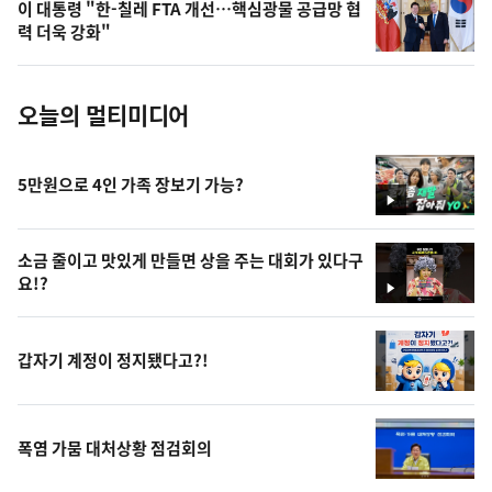
이 대통령 "한-칠레 FTA 개선…핵심광물 공급망 협
사
력 더욱 강화"
진
오늘의 멀티미디어
5만원으로 4인 가족 장보기 가능?
영
상
소금 줄이고 맛있게 만들면 상을 주는 대회가 있다구
요!?
영
상
갑자기 계정이 정지됐다고?!
폭염 가뭄 대처상황 점검회의