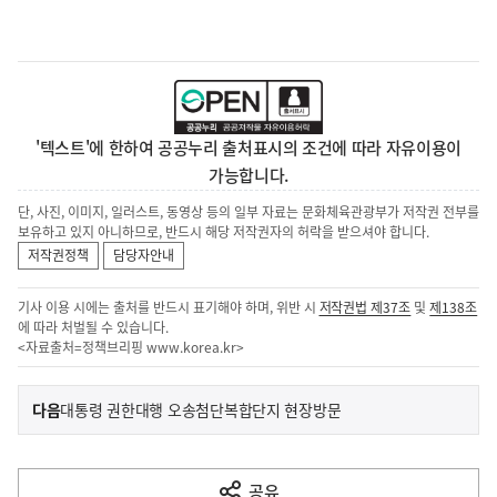
'텍스트'에 한하여 공공누리 출처표시의 조건에 따라 자유이용이
가능합니다.
단, 사진, 이미지, 일러스트, 동영상 등의 일부 자료는 문화체육관광부가 저작권 전부를
보유하고 있지 아니하므로, 반드시 해당 저작권자의 허락을 받으셔야 합니다.
저작권정책
담당자안내
기사 이용 시에는 출처를 반드시 표기해야 하며, 위반 시
저작권법 제37조
및
제138조
에 따라 처벌될 수 있습니다.
<자료출처=정책브리핑
www.korea.kr
>
이
기
다음
대통령 권한대행 오송첨단복합단지 현장방문
사
전
다
공유