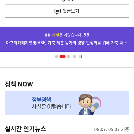
열
음
기
댓글
보기
기
사
히
단
아프리카돼지열병(ASF) 가축 처분 농가의 경영 안정화를 위해 가축 처분 보상금을 신속하게 지급하겠습니다.
배
너
영
정
역
책
정책 NOW
NOW,
MY
맞
춤
뉴
실시간 인기뉴스
08.07. 05:07 기준