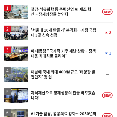
스
철강·석유화학 등 주력산업 AI 제조 혁
NEW
신…잠재성장률 높인다
'서울대 10개 만들기' 본격화…거점 국립
2
대 3곳 신속 선정
단
계
상
승
이 대통령 "국가적 기후 재난 상황…정책
1
대응 최대치로 올려야"
단
계
하
락
해남에 국내 최대 400㎿ 규모 '태양광 발
순
전단지' 첫 삽
위
동
일
지식재산으로 경제성장의 판을 바꾸겠습
NEW
니다!
AI 기술 활용, 공공의료 강화…2030년까
NEW