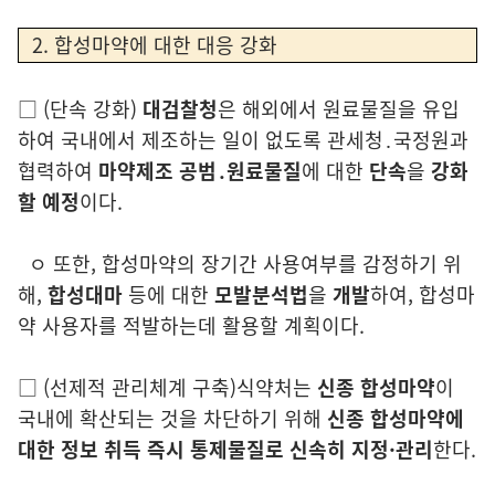
2. 합성마약에 대한 대응 강화
□
(단
속 강화)
대검찰청
은 해외에서 원료물질을 유입
하여 국내에서 제조하는
일이 없도록 관세청․국정원과
협력하여
마약제조 공범․원료물질
에
대한
단속
을
강화
할 예정
이다.
ㅇ 또
한, 합성마약의 장기간 사용여부를 감정하기 위
해,
합성대마
등에
대한
모
발분석법
을
개발
하여, 합성마
약 사용자를
적발하는데 활용할 계획이다
.
□
(선
제적 관리체계 구축)
식약처는
신종 합성마약
이
국내에 확산되는 것을
차
단하기 위해
신종 합성마약에
대한 정보 취득 즉시
통제물질로 신속히 지정·관리
한다
.