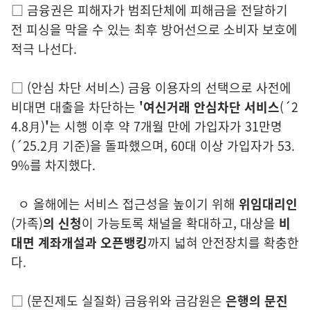
□ 금융권은 피해자가 범죄단체에 피해금을 전달하기
전 피싱을 막을 수 있는 최후 방어선으로 소비자 보호에
적극 나선다.
□
(안
심 차단 서비스)
금융 이용자의 선택으로 사전에
비대면 대출을 차단하는
'
여신거래 안심차단 서비스
(´2
4.8月)
'
는 시행 이후 약 7개월 만에 가입자가
31
만명
(´25.2月 기준)
을 돌파했으며, 60대 이상 가입자가 53.
9%를 차지했다.
ㅇ 올
해에는 서비스 접근성을 높이기 위해
위임대리인
(가족)
의 신청
이 가능토록
채널을
확
대하고, 대상을
비
대면 계좌개설과 오픈뱅킹
까지 넓혀 안전장치를 확충한
다.
□
(
문진제도 실질화)
금융위와 금감원은
은행의 문진