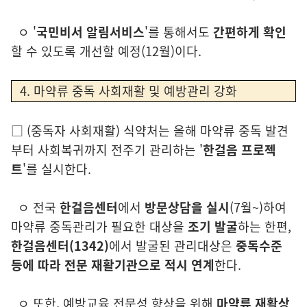
ㅇ '
국민비서 알림서비스
'를 통해서도
간편하게 확인
할 수 있도록 개선할 예정
(12월)
이다.
4. 마약류 중독 사회재활 및 예방관리 강화
□
(중독자 사회재활)
식약처는 올해 마약류 중독 발견
부터 사회복귀까지 전주기 관리하는 '
한걸음 프로젝
트
'를 실시한다.
ㅇ
전국
한걸음센터
에서
방문상담을 실시
(7월~)
하여
마약류 중독관리가
필요한 대상을
조기 발굴
하는 한편,
한걸음센터(1342)
에서 발굴된 관리대상은
중독수준
등에 따라 전문 재활기관으로 적시 연계
한다.
ㅇ
또한, 예방교육 전문성 향상을 위해
마약류 재활상