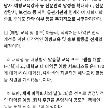
담사․예방교육강사 등 전문인력 양성을 확대
하고,
전문
상담사, 보건소 등 지역 유관기관과
연계
하여 사회재활
종료 후에도
단약 여부 등을 주기적으로 사후관리
한다.
□
(
예방 교육 및 홍보)
아울러, 식약처는 마약류 인식
개선을 위한 다각적인
예방교육 및 홍보 활동을 전개
할
예정이다.
ㅇ
대학생 등 대상별로
맞춤형 교육 프로그램을 개발
(~7월)
하고,
대학교 내
마약류 예방 서포터즈
를 운영
(20
개 대학)
하여 대학생․유학생의 자발적인 예방교육 활동
을 지원할 계획
(3월~)
이다.
ㅇ 또한,
세계 마약퇴치의 날
(6.26)
을 전후로 범정부적
인
마약류 예방․퇴치 주간을 운영
하여 공모전․캠페인
등을 통해 집중 홍보할 예정이다.