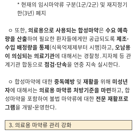
* 현재의 임시마약류 구분
(1군/2군)
및 재지정기
한(3년) 폐지
ㅇ
또한,
의료용으로 사용되는 합성마약
은
수요 예측
량을 산출
하여 필요한
환자들에게만 공급되도록
제조
·
수입 배정량을 통제
(식욕억제제부터 시행)
하고,
오남용
이 의심되는 의료기관
에 대해서는 경찰청․지자체 등 관
계
기관 합동으로
점
검
·
단속
을 연중 지속 실시한다.
ㅇ
합성마약에 대한
중독예방
및
재활을
위해
미성년
자
에 대해서는
의료용 마약류 처방기준을 마련
하고, 합
성마약을 포함하여 불법 마약류에
대한
전문 재활프로
그램
을 개발
·
운영한다.
3. 의료용 마약류 관리 강화