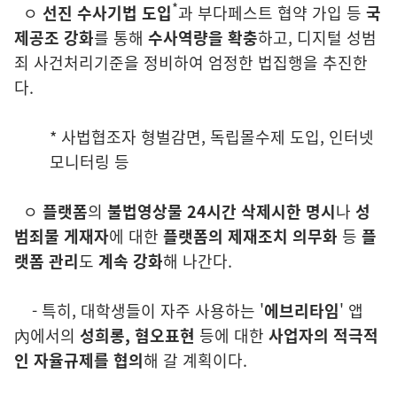
*
ㅇ
선진 수사기법 도입
과 부다페스트 협약 가입 등
국
제공조 강화
를 통해
수
사역량을 확충
하고, 디지털 성범
죄 사건처리기준을 정비하여 엄정한 법집행을 추진한
다.
* 사법협조자 형벌감면, 독립몰수제 도입, 인터넷
모니터링 등
ㅇ
플랫폼
의
불법영상물 24시간 삭제시한 명시
나
성
범죄물 게재자
에 대한
플랫폼의
제재조치 의무화
등
플
랫폼 관리
도
계속
강화
해 나간다.
- 특히, 대학생들이 자주 사용하는 '
에브리타임
' 앱
內에서의
성희롱,
혐오
표현
등에 대한
사업자의
적극적
인 자율규제를 협의
해 갈 계획이다.