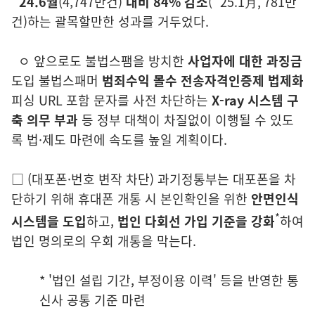
´24.6월
(4,747만건)
대비 84
% 감소
(´25.1月, 781만
건)
하는 괄목할만한 성과를 거두었다.
ㅇ
앞으로도 불법스팸을 방치한
사업자에 대한 과징금
도입 불법스패머
범죄수익 몰수
전송자격인증제 법제화
피싱 URL 포함 문자를 사전 차
단하는
X-ray 시스템 구
축 의무 부과
등 정부 대책이 차질없이 이행될
수 있도
록 법·제도 마련에 속도를 높일 계획이다.
□
(대포폰·번호 변작 차단)
과기정통부는 대포폰을 차
단하기 위해 휴대폰 개
통 시 본인확인을 위한
안면인식
*
시스템을 도입
하고,
법인 다회선 가입
기준을 강화
하여
법인 명의로의 우회 개통을 막는다.
* '법인 설립 기간, 부정이용 이력' 등을 반영한 통
신사 공통 기준 마련