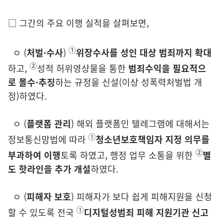
□ 그간의
주요 이행 실적을 살펴보면,
①
ㅇ
(
처벌·수사
)
위장수사를
성인 대상 범죄
까지 확대
②
하고,
성적 허위
영상
물을
통한
범죄수익을 필요적으
로 몰수
·추징
하는
규정을 신설
(이상 성폭력
처벌법 개
정)
하였다.
ㅇ
(
플랫폼 관리
)
해외 플랫폼인
텔레그램에 대해서는
①
정보통신망법에
따라
청소
년
보호책임자 지정 의무를
②
부과하여 이행
토록 하였고,
행정
업무 소통을
위한
별
도 핫라인을 추가
개설
하였다.
ㅇ
(
피해자 보호
)
피해자가 보다 쉽게 피해지원을 신청
①
할 수
있도록 전국
디지털성범죄 피해 지원기관 신고