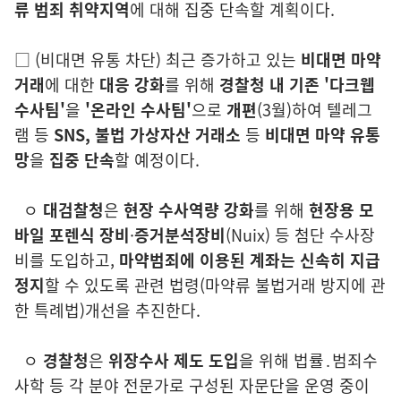
류 범죄 취약지역
에 대해 집중 단속할 계획이다.
□
(비대면 유통 차단)
최근 증가하고 있는
비대면 마약
거래
에 대한
대응 강
화
를 위해
경찰청 내 기존 '다크웹
수사팀'
을
'온라인 수사팀'
으로
개편
(3
월)
하여 텔레그
램 등
SNS, 불법 가상자산 거래소
등
비대면 마약 유통
망
을
집중 단속
할 예정이다.
ㅇ
대
검찰청
은
현장 수사역량 강화
를 위해
현장용 모
바일 포렌식 장비
·
증거
분석장비
(Nuix) 등 첨단 수사장
비를 도입하고,
마약범
죄에 이용된
계좌는 신속히
지급
정지
할 수 있도록 관련 법령
(마약류 불법거래 방지에
관
한 특례법)
개선을 추진한다.
ㅇ
경찰청
은
위장수사 제도 도입
을 위해
법률․범죄수
사학 등 각 분야 전문가로
구성된
자문단을 운영 중이