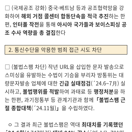
□
(국제공조 강화)
중국·베트남 등과 공조협력망을 강
화하여
해외 거점
콜센터 합동단속을 적극 추진
하는 한
편,
인터폴 작전
을 통해
아시아 국
가들과 보이스피싱 공
조 수사 역량을 총 결집
한다
2. 통신수단을 악용한 범죄 접근 시도 차단
□
(
불법스팸 차단)
작
년 URL을 삽입한 문자 발송으로
스미싱을 유발하는 수법이
기
승을 부리자
방
통위는 대
량문자발송 업체에 대한
긴급 실태점검
(´2
4
.6~7月)
실
시하고,
불법행위를 적발
하여 과태료
등
행정처분
을 하
는 한편
, 과기정통부
등 관계기관과 함께
「불법스팸 근
절 종합대책
(´24.11월)
」
을 수립하였다.
ㅇ
그
결과 최근 불법스팸은 역대
최대치를 기록했던