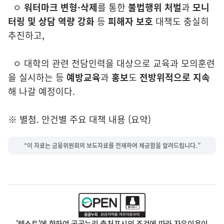
ㅇ
워터마크 변형·삭제
를 통한
불법행위 처벌
과
모니
터링 및 상담 역량 강화
등
피해자 보호
대책도 충실히
추진하고,
ㅇ
대학의 관련 전담인력을 대상으로 교육과 모의훈련
을 실시하는 등
예방교육
과
홍보
도
전방위적으로 지속
해 나갈 예정이다.
※ 별첨. 안건별 주요 대책 내용 (요약)
“이 자료는 금융위원회의 보도자료를 전재하여 제공함을 알려드립니다.”
'텍스트'에 한하여 공공누리 출처표시의 조건에 따라 자유이용이