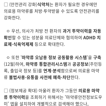
□
(
안전관리 강화)
식약처
는 환자가 필요한 경우에만
의료용 마약류를 처방
·투약받을 수 있도록 안전관리를
강화한다.
ㅇ 우선, 의사가 처방 전 환자의
과거 투약이력을 자동
확인
할 수 있는
성분을 의료단체와 협의하여
ADHD 치
료제·식욕억제제
등으로 확대한다.
ㅇ 또한 '
마약류 오남용 정보 공동활용 시스템
'을
구축
(12월)
하여,
마약류
통합관리시스템
과
공공정보
(주민등
록, 출입국 정보 등)
를
연계·분석
함으로써
의료용 마약
류
불법사용·유통을 사전에 예측·차단
한다.
□
(
정보제공 확대)
아울러 환자가 그동안
의료용 마약
류 투약이력
을 조회하기
위
해
서는 '마약류안전정보도우
미' 앱을 설치하여 개별적으로 검색해야 했으나
,