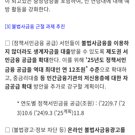
이 되고있는
중장령층을 포함하여, 전 연령대에 대해
예
방 활동을 강화한다.
[3] 불법사금융 근절 과제 추진
□
(정
책서민금융 공급)
서민들이
불법사금융을 이용하
지 않더라도 생계자금을
대출
받을 수 있도록
제도권 서
민금융 공급을 확대
한다. 이를 위해
'25년도 정책서민
*
금융 공급을 역대 최대인
연 12조원
수준
으로 확대하
고, 중금리대출
등 민간금융기관의 저신용층에 대한 자
금공급 확대
방안을 추가로 강구할 계획이다.
* 연도별 정책서민금융 공급(조원) : ('22)9.7 ('2
계획
3)10.6 ('24)9.3 ('25
)11.8
□
(
불법광고·정보 차단 등)
온라인 불법사금융광고를