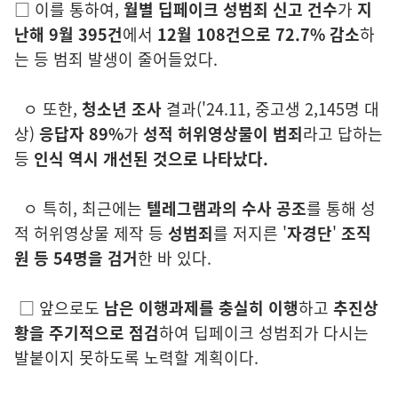
□ 이를 통하여
,
월별 딥페이크 성범죄 신고 건수
가
지
난해
9월
395
건
에서
12월 108건으로 72.7% 감소
하
는 등 범죄 발생이 줄어들었다.
ㅇ
또한,
청소년
조사
결과
('24.11, 중고
생
2,145명 대
상)
응답자 89%
가
성적
허위영상물이 범죄
라고 답하는
등
인식 역시 개선된 것으로 나타났다.
ㅇ 특히, 최근에는
텔레그램과
의
수사 공조
를 통해 성
적 허위영상물 제작 등
성범죄
를 저지른 '
자경단
'
조직
원
등 54명을 검거
한 바 있다.
□
앞으로도
남은 이행과제를 충실히 이행
하고
추진상
황을
주
기적
으로
점검
하여 딥페이크 성범죄가 다시는
발붙이지 못하도록 노력할 계획이다.