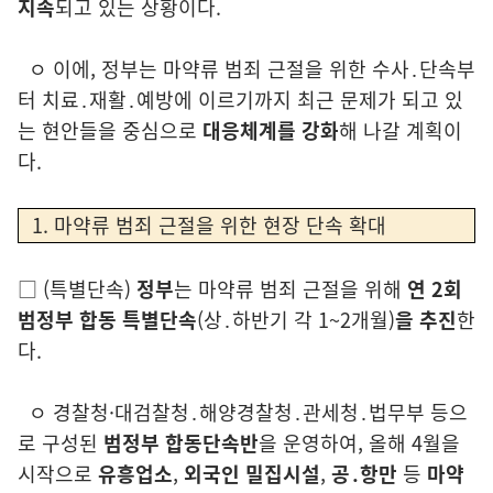
지속
되고 있는 상황이다.
ㅇ 이에, 정부는 마약류 범죄 근절을 위한 수사․단속부
터 치료․재활․예방에
이르기까지 최근 문제가 되고 있
는 현안들을 중심으로
대응체계를 강화
해 나갈 계획이
다.
1. 마약류 범죄 근절을 위한 현장 단속 확대
□
(특별단속)
정부
는 마약류 범죄 근절을 위해
연 2회
범정부 합동 특별단속
(상․하반기 각 1~2개월)
을 추진
한
다.
ㅇ 경찰청·대검찰청․해양경찰청․관세청․법무부 등으
로 구성된
범정부
합동단속반
을
운영하여, 올해 4월을
시작으로
유흥업소
,
외국인 밀집시설
,
공․항만
등
마약