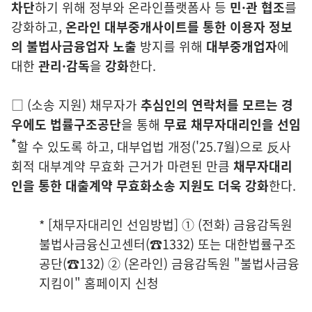
차단
하기 위해 정부와
온라인플랫폼사 등
민·관 협조
를
강화하고,
온라인 대부중개사이트를 통
한 이용자 정보
의 불법사금융업자 노출
방지를 위해
대부중개업자
에
대한
관리·감독
을
강화
한다.
□
(
소송 지원)
채무자가
추심인의 연락처를 모르는 경
우에도
법률구조공단
을
통해
무료 채무자대리인을 선임
*
할 수 있도록 하고, 대부업법 개정
('25.7월)
으로 反사
회적 대부계약 무효화 근거가 마련된 만큼
채무자대
리
인을 통한 대출계약 무효화소송 지원도 더욱 강화
한다.
* [채무자대리인 선임방법] ① (전화) 금융감독원
불법사금융신고센터(☎1332) 또는
대한법률구조
공단(☎132) ② (온라인) 금융감독원 "불법사금융
지킴이" 홈페이지 신청