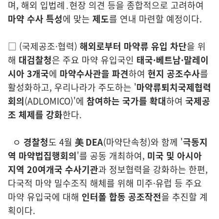
며, 해외 입법례․현장 의견 등을 종합적으로
고려
하여
마약 수사 특성
에 맞는
제도
를 연내 마련할 예정이다.
□
(국
제공조·협력)
해외로부터 마약류 유입 차단
을 위
해
대검찰청
은 주요 마약
유입국인
태국·베트남·말레이
시아 3개국
에
마약수사관을 파견
하여
현
지 공조수사
를
활성화하고, 우리나라가 주도하는
'
마약류퇴치국제협력
회의
(ADLOMICO)
'에
참여하는 국가를 확대
하여
국제공
조 체제를 강화
한다.
ㅇ
경찰청
도 4월
美 DEA
(마약단속청)와 함께 '
극동지
역 마약법집행
회의
'를
공동 개최하여,
미국 및 아시아
지역 20여개국 수사기관
과 정보
협력을 강화하는 한편,
다국적 마약 밀수조직 해체를 위해 미주·유럽 등
주요
마약 유입국에 대해
인터폴 합동 공조작전
을 추진
할 계
획이다.