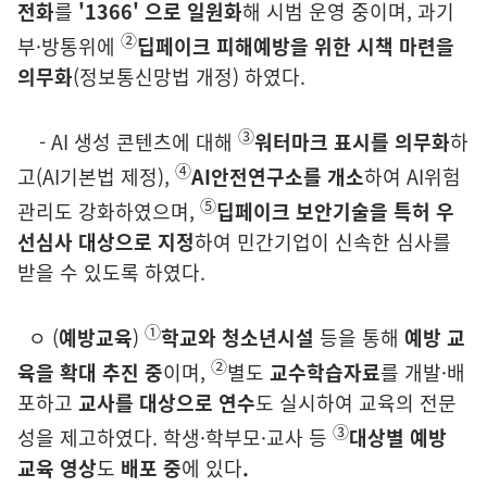
전화
를
'1366'
으로 일원화
해
시
범
운영 중이며, 과기
②
부·방통위에
딥페이크 피해
예방을 위한 시책
마련을
의
무화
(정보통신망법 개정)
하였다.
③
-
AI 생성 콘텐츠에 대해
워터마크 표시를 의무화
하
④
고
(AI기본법 제정
)
,
AI
안전연구소를 개소
하여 AI위험
⑤
관리도 강화하였으며,
딥페이크
보안기술을
특허 우
선심사 대상으로 지정
하여 민간기업이 신속한
심사를
받을 수 있도록 하였다.
①
ㅇ
(
예방교육
)
학교와 청소년시설
등을 통해
예방 교
②
육을 확대 추진 중
이며,
별도
교수학습자료
를 개발·배
포하고
교사를
대상으로 연수
도 실시하여
교
육의
전문
③
성을 제고하였다.
학생·학부모·교사 등
대상별 예방
교육 영
상
도
배포 중
에 있다
.