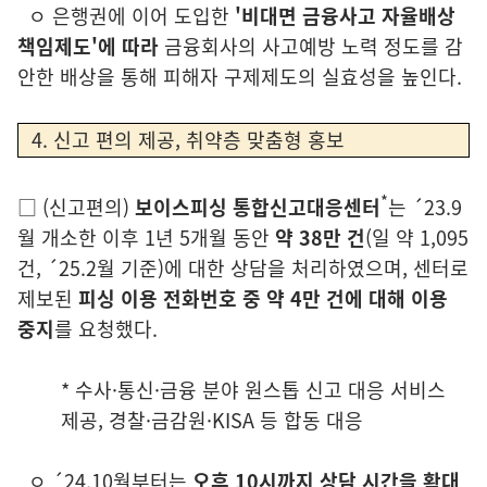
ㅇ
은
행권에 이어 도입한
'비대면 금융사고 자율배상
책임제도'에 따라
금융회사의
사
고예방 노력 정도를 감
안한
배상을 통해 피해자 구제제도의 실효성을 높인다.
4. 신고 편의 제공, 취약층 맞춤형 홍보
*
□
(
신고편의)
보이스피싱 통합신고대응센터
는 ´23.9
월 개소한 이후 1년 5개월
동
안
약 38만 건
(일 약 1,095
건, ´25.2월 기준)
에 대한 상담을 처리하였으며, 센
터로
제보된
피싱 이용 전화번호 중 약 4만 건에 대해 이용
중지
를 요청했다
.
*
수사·통신·금융 분야 원스톱 신고 대응 서비스
제공, 경찰·금감원·KISA 등 합동 대응
ㅇ ´
2
4.10월부터는
오후 10시까지 상담 시간을 확대