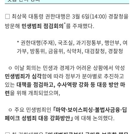
□ 최상목 대통령 권한대행은 3월 6일
(14:00)
경찰청을
*
방문해
민생범죄 점검회의
를 주재했다.
*
권한대행(주재), 국조실, 과기정통부, 행안부, 여
가부, 방통위, 금융위, 식약처, 대검찰청, 경찰청
ㅇ 이
날 회의는 민생과 경제가 어려운 상황에서 악성
민생범죄가
심각
함에
따라 정부가 분야별로 추진하고
있는
대책을 점검하고,
수사역량 강화 등 대응 방안 마
련
을 위해 개최되었으며,
ㅇ 주요 민생범죄인
｢마약·보이스피싱·불법사금융·딥
페이크 성범죄 대응 강화방안｣
에 대해
논의했다.