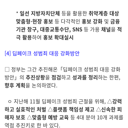
*
일선 지방자치단체
등을 활용한
취약계층 대상
맞춤형·현장 홍보
등 다각적인
홍보
강화
및
금융
기관 창구, 대중교통수단, SNS
등 가용
채널
을
적
극 활용
하여
홍보
확대실시
[4] 딥페이크 성범죄 대응 강화방안
□ 정부는
그간 추진해온
「딥페이크 성범죄 대응 강화
방안」의
추진상황
을
점검
하고
성과를 정리
하는 한편,
향후 계획
을 논의하였다.
ㅇ 지난해 11월 딥페이크 성범죄 근절을 위해, △
강력
하고 실효적인 처벌
△
플랫폼 책임성 제고
△
신속한 피
해자 보호
△
맞춤형 예방 교육
등 4대
분야 10개 과제를
역점 추진키로 한 바 있다.