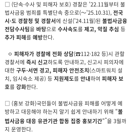
□
(단
속·수사 및 피해자 보호)
경찰은 '22.11월부터 불
법사금융 범죄를 특별단속
중
으로
(
～
'25.10.31),
전국
시·도 경찰청 및 경찰서
에 신설
('24.11월)
된
불법
사금융
전
담수사팀
을
바탕
으로
수사속도
를
제고, 악질 추심
등
추가 피해
를
예방
한다.
ㅇ
피해자가 경찰에 전화 상담
(
☎112·182 등)
시 관할
경찰서에
즉시 신고
하도록
안내하고, 신고시 피의자에
대한
구두·서면 경고, 피해자 안전조치
(스마트
워치 설
치, 임시숙소 제공)
등
지원제도
를
안내
하여
피해자 보
호
를
강화
한다.
□
(홍보 강화)
국민들이 불법사금융 피해를 어떻게 예
방하고 대응해야
하
는지 알기 쉽게 안내하기 위해
"
불
*
법사금융 대응 유관기관 합동 집
중 홍보기간
"
을 3월까
지 운영한다.