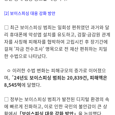
[2] 보이스피싱 대응 강화 방안
□ 최
근 보이스피싱 범죄는 일회성 편취였던 과거와 달
리 휴대폰에 악
성앱 설
치를
유
도하고, 검찰·금감원 관계
자를 사칭해 피해자를 협박하여
고
립시킨
후 장기간에
걸
쳐 '자금 전수조사' 명목으로 전 재산 편취
하는 치밀
한 수법으로 나타났다.
ㅇ
이
러한 수법 변화는 피해규모의 증가로 이어졌으
며,
´24년도 보이스피싱
범죄는 20,839건, 피해액은
8,545억
에 달했다.
□ 정
부는
보이스피싱 범죄가 발전된 디지털 환경의 속
에 빠르게 진화하고,
이로 인한
국
민의 불안감이 큰 상
황에서
「보이스피싱 대응 강화 방안」
을 논의했다
.