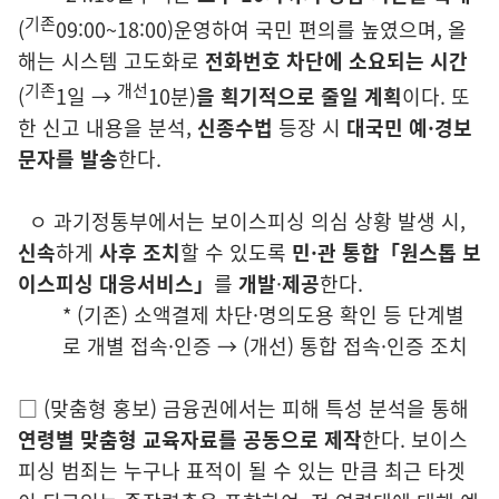
기존
(
09:00~18:00)
운영하여
국민 편의를 높였으며,
올
해는 시스템 고도화로
전화번호 차단에
소
요되는 시간
기존
개선
(
1일 →
10분)
을 획기적으로 줄일 계획
이다. 또
한 신
고
내용을 분석,
신종수법
등장 시
대국민 예·경보
문자를 발송
한다.
ㅇ 과
기정통부에서는
보이스피싱
의심 상황 발생 시,
신속
하게
사후 조치
할
수
있도록
민·관 통합「원스톱
보
이스피싱 대응서비스」
를
개발
·
제공
한다.
* (
기존) 소액결제 차단·명의도용 확인 등 단계별
로 개별 접속·인증 → (개선) 통합 접속·인증 조치
□
(
맞춤형 홍보)
금융권에서는 피
해 특성
분석을 통해
연령별 맞춤형 교육
자
료를 공동으로 제작
한다. 보
이
스
피싱 범죄는 누구나 표적이 될 수 있
는
만큼 최근 타겟