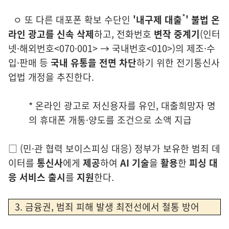
*
ㅇ
또
다른 대포폰
확
보 수단인
'내구제 대출
' 불법 온
라인 광고를 신속
삭제
하고,
전화번호
변
작 중계기
(인터
넷·해외번호<070·001> → 국내번호<010>)
의 제조·수
입·
판매 등
국내 유통을 전면 차단
하기 위한 전기통신사
업법 개정을 추진한다.
* 온
라인 광고로 저신용자를 유인, 대출희망자 명
의 휴대폰 개통·양도를 조건으로 소액 지급
□
(민·관 협력 보이스피싱 대응)
정부가 보유한 범죄 데
이터를
통신사
에게
제공
하여
AI 기술
을
활용
한
피싱 대
응 서비스 출시
를
지원
한다.
3. 금융권, 범죄 피해 발생 최전선에서 철통 방어