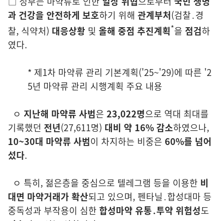
□
정
부는 마약류로 인한
일상 위협
으로
부터
국민 생명
과 건강을 안전하게
보
호
하기 위해
관계부처
(
검찰․경
*
찰
, 식약처)
대응상황
및
올해 중점 추진계획
을
점검
하
였다.
*
제1차 마약류 관리 기본계획
('25~'29)
에 따른 '2
5년 마약류 관리 시행계획 주요 내용
ㅇ
지난해 마약류 사범
은
23,022명
으로 역대 최대를
기록했던
전년
(27,611명)
대비 약 16% 감소
하였으나,
10~30대 마약류 사범
이 차지하는 비중은
60%를 넘어
섰다
.
ㅇ
특히, 젊은층을 중심으로 텔레그램 등을 이용한
비
대면 마약거래가 확산
되고 있으며, 펜타닐․합성대마 등
중독성과 부작용이 심한
합성마약 유통․투약 위험성
도