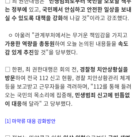
□
최 권한대행은 "
민생범죄로부터 국민을 보호할 책무
는 정부에
있고,
국민께서 안심하고 안전한 일상을 보내
실 수 있도록 대책을 강화
해 나
갈 것"이라고 강조했다.
ㅇ
아울러 "관계부처에서는 무거운 책임감을 가지고
가용한 역량을 총동원
하여 오늘 논의된 내용들을
속도
감 있게 추진
할 것"을 당부했다.
□ 한편, 최 권한대행은
회의 전,
경찰청 치안상황실을
방문
하여
전국 112
신고 현황, 경찰 치안상황관리 체계
등을 보고받고 근무자들을 격려하며,
"
112를 통해 들려
오는 국민의 목소리에 집중해,
민생범죄 신고에 빈틈
없
이
대응
해 달라" 고 당부했다.
[1] 마약류 대응 강화방안