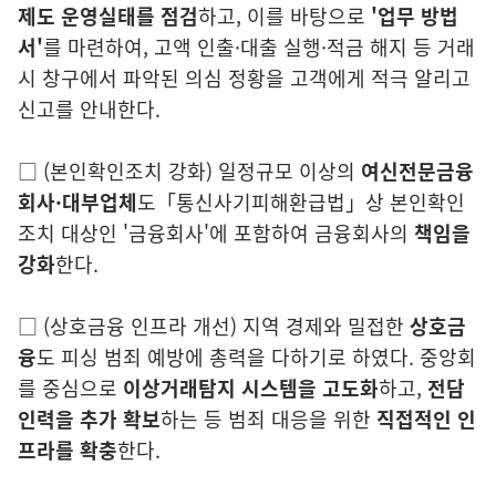
제도 운영실태를 점검
하고
, 이를
바탕으로
'업무 방법
서'
를 마련하여, 고액 인출·대출 실행·적금 해지 등
거
래
시 창구에서 파악된 의심 정황을 고객에게 적극 알리고
신고를 안내한다.
□
(본인확인조치 강화
)
일정규모 이상의
여신전문금융
회사·대부업체
도「통신
사기피해환급법
」상
본인확인
조치 대상인 '금융회사'에 포함하여 금융회사의
책임을
강화
한다.
□
(상호금융 인프라 개선)
지
역 경제와 밀접한
상호금
융
도 피싱 범죄 예방에 총
력을 다하기로 하였다.
중
앙회
를 중심으로
이상거래탐지 시스템을 고도화
하고
,
전
담
인력을 추가
확보
하는 등 범죄 대응을 위한
직접적인 인
프라를 확충
한다.