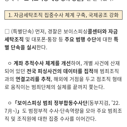
1. 자금세탁조직 집중수사 체계 구축, 국제공조 강화
□
(
특별단속)
먼저, 경찰은 보이스피싱
콜센터와 자금
세탁조직
및 대포폰·통장 등
주요 범행 수단
에 대한
특
별 단속을
실시
한다.
ㅇ
계좌 추적수사 체계를 개선
하여, 개별 사건에 산재
되어 있던
전국 피싱사건의 데이터를 집적
해 범죄조직
과의
연결고리를 추적
, 해외에 거점을
두고 점조직 형태
로 움직이는 범죄단체의 실체를 끝까지 쫓는다.
ㅇ
「
보이스피싱 범죄 정부합동수사단
(동부지검, '22.
7月~)
」
도 범정부적 수사·
단
속역
량을 모아
주요 범죄조
직 및 조직원에 대한 집중 수사를 이어간다
.