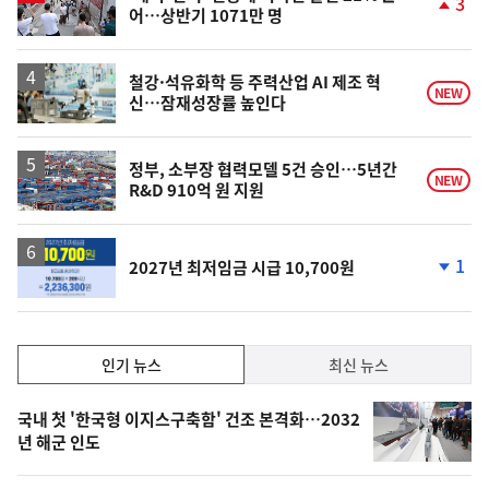
3
어…상반기 1071만 명
단
계
상
승
철강·석유화학 등 주력산업 AI 제조 혁
NEW
신…잠재성장률 높인다
정부, 소부장 협력모델 5건 승인…5년간
NEW
R&D 910억 원 지원
1
2027년 최저임금 시급 10,700원
단
계
하
락
인
인기 뉴스
최신 뉴스
기,
인
기
최
국내 첫 '한국형 이지스구축함' 건조 본격화…2032
뉴
년 해군 인도
신,
스