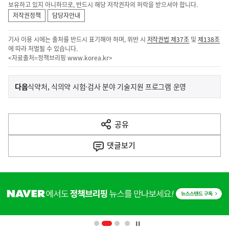
보유하고 있지 아니하므로, 반드시 해당 저작권자의 허락을 받으셔야 합니다.
저작권정책
담당자안내
기사 이용 시에는 출처를 반드시 표기해야 하며, 위반 시
저작권법 제37조
및
제138조
에 따라 처벌될 수 있습니다.
<자료출처=정책브리핑
www.korea.kr
>
이
기
다음
식약처, 식의약 시험·검사 분야 기술지원 프로그램 운영
사
전
다
공유
열
음
기
댓글
보기
기
사
히
단
배
너