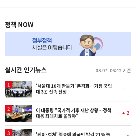
영
정
역
책
정책 NOW
NOW,
MY
맞
춤
뉴
실시간 인기뉴스
08.07. 06:42 기준
스
'서울대 10개 만들기' 본격화…거점 국립
순
대 3곳 신속 선정
위
동
일
이 대통령 "국가적 기후 재난 상황…정책
2
대응 최대치로 올려야"
단
계
상
승
'케이-컬처' 열풍에 외국인 발길 21% 늘