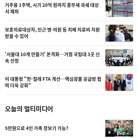
오
거주용 1주택, 시가 20억 원까지 종부세 과세 대상
늘
서 제외
의
영
보훈의료대상자, 인근 병·의원 등 치매 치료비 지원
상
받을 수 있어
,
오
'서울대 10개 만들기' 본격화…거점 국립대 3곳 신
속 선정
늘
의
이 대통령 "한-칠레 FTA 개선…핵심광물 공급망 협
사
력 더욱 강화"
진
오늘의 멀티미디어
5만원으로 4인 가족 장보기 가능?
영