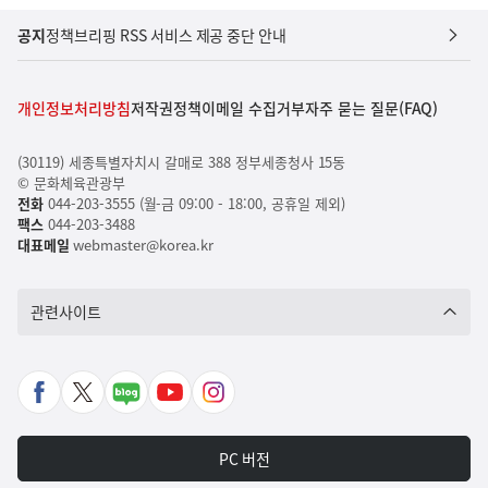
공지
정책브리핑 RSS 서비스 제공 중단 안내
개인정보처리방침
저작권정책
이메일 수집거부
자주 묻는 질문(FAQ)
(30119) 세종특별자치시 갈매로 388 정부세종청사 15동
© 문화체육관광부
전화
044-203-3555 (월-금 09:00 - 18:00, 공휴일 제외)
팩스
044-203-3488
대표메일
webmaster@korea.kr
관련사이트
페
X
네
유
인
이
바
이
튜
스
스
로
버
브
타
PC 버전
북
가
포
바
그