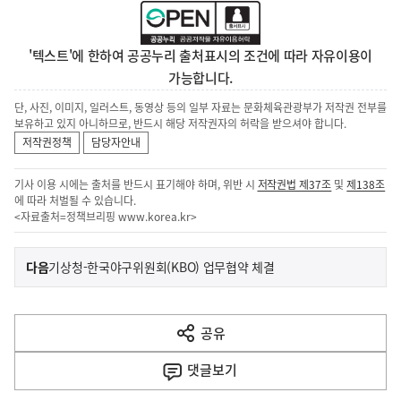
'텍스트'에 한하여 공공누리 출처표시의 조건에 따라 자유이용이
가능합니다.
단, 사진, 이미지, 일러스트, 동영상 등의 일부 자료는 문화체육관광부가 저작권 전부를
보유하고 있지 아니하므로, 반드시 해당 저작권자의 허락을 받으셔야 합니다.
저작권정책
담당자안내
기사 이용 시에는 출처를 반드시 표기해야 하며, 위반 시
저작권법 제37조
및
제138조
에 따라 처벌될 수 있습니다.
<자료출처=정책브리핑
www.korea.kr
>
이
기
다음
기상청-한국야구위원회(KBO) 업무협약 체결
사
전
다
공유
열
음
기
댓글
보기
기