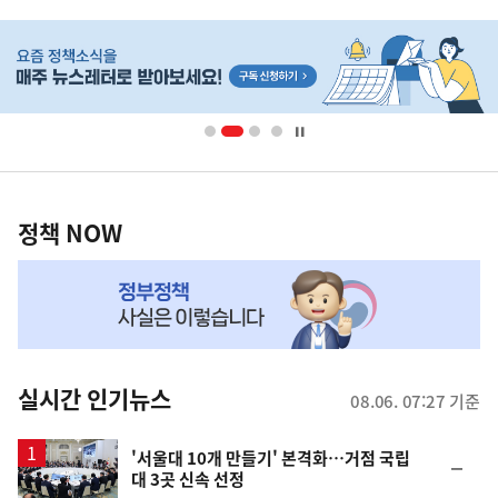
사
히
단
배
너
영
정
역
책
정책 NOW
NOW,
MY
맞
춤
뉴
실시간 인기뉴스
08.06. 07:27 기준
스
'서울대 10개 만들기' 본격화…거점 국립
순
대 3곳 신속 선정
위