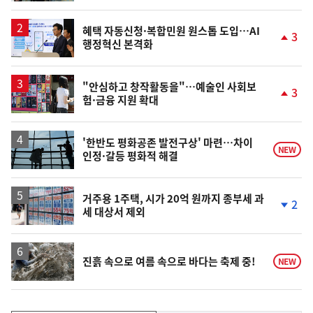
동
일
혜택 자동신청·복합민원 원스톱 도입…AI
3
행정혁신 본격화
단
계
상
승
"안심하고 창작활동을"…예술인 사회보
3
험·금융 지원 확대
단
계
상
승
'한반도 평화공존 발전구상' 마련…차이
NEW
인정·갈등 평화적 해결
거주용 1주택, 시가 20억 원까지 종부세 과
2
세 대상서 제외
단
계
하
락
진흙 속으로 여름 속으로 바다는 축제 중!
NEW