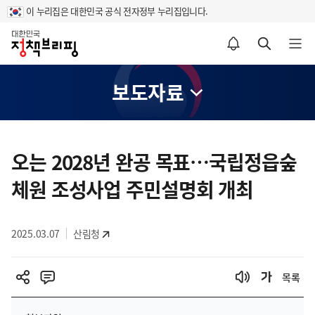
이 누리집은 대한민국 공식 전자정부 누리집입니다.
홈
알림설정 바로가기
검색 바로가기
메뉴 열기
보도자료
콘
텐
오는 2028년 완공 목표…국립정읍숲
츠
체원 조성사업 주민설명회 개최
영
역
2025.03.07
산림청
목록