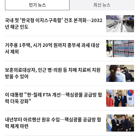
인
인기 뉴스
최신 뉴스
기,
인
기
최
국내 첫 '한국형 이지스구축함' 건조 본격화…2032
뉴
년 해군 인도
신,
스
오
거주용 1주택, 시가 20억 원까지 종부세 과세 대상
늘
서 제외
의
영
보훈의료대상자, 인근 병·의원 등 치매 치료비 지원
상
받을 수 있어
,
오
이 대통령 "한-칠레 FTA 개선…핵심광물 공급망 협
력 더욱 강화"
늘
의
내년부터 아르헨산 원유 수입…핵심광물 공급망 협
사
력 체계 마련
진