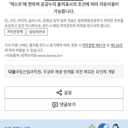
'텍스트'에 한하여 공공누리 출처표시의 조건에 따라 자유이용이
가능합니다.
단, 사진, 이미지, 일러스트, 동영상 등의 일부 자료는 문화체육관광부가 저작권 전부를
보유하고 있지 아니하므로, 반드시 해당 저작권자의 허락을 받으셔야 합니다.
저작권정책
담당자안내
기사 이용 시에는 출처를 반드시 표기해야 하며, 위반 시
저작권법 제37조
및
제138조
에 따라 처벌될 수 있습니다.
<자료출처=정책브리핑
www.korea.kr
>
이
기
다음
국립산림과학원, 무궁화 해충 방제를 위한 페로몬 유인제 개발
사
전
다
공유
열
음
기
댓글
보기
기
사
히