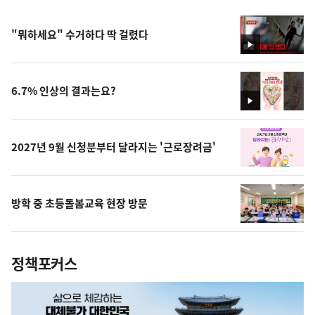
"뭐하세요" 수거하다 딱 걸렸다
영
상
6.7% 인상의 결과는요?
영
상
2027년 9월 신청분부터 달라지는 '근로장려금'
방학 중 초등돌봄교육 현장 방문
정책포커스