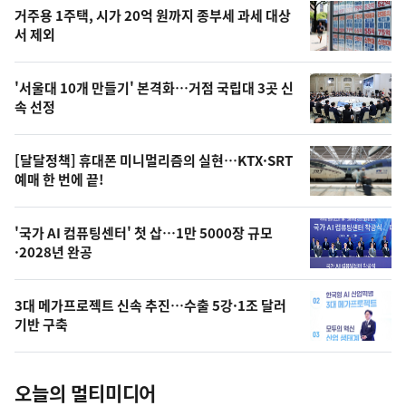
기
최
거주용 1주택, 시가 20억 원까지 종부세 과세 대상
뉴
서 제외
신,
스
오
'서울대 10개 만들기' 본격화…거점 국립대 3곳 신
늘
속 선정
의
영
[달달정책] 휴대폰 미니멀리즘의 실현…KTX·SRT
상
예매 한 번에 끝!
,
오
'국가 AI 컴퓨팅센터' 첫 삽…1만 5000장 규모
·2028년 완공
늘
의
3대 메가프로젝트 신속 추진…수출 5강·1조 달러
사
기반 구축
진
오늘의 멀티미디어