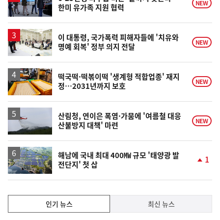
NEW
한미 유가족 지원 협력
이 대통령, 국가폭력 피해자들에 '치유와
NEW
명예 회복' 정부 의지 전달
떡국떡·떡볶이떡 '생계형 적합업종' 재지
NEW
정…2031년까지 보호
산림청, 연이은 폭염·가뭄에 '여름철 대응
NEW
산불방지 대책' 마련
해남에 국내 최대 400㎿ 규모 '태양광 발
1
전단지' 첫 삽
단
계
상
승
인
인기 뉴스
최신 뉴스
기,
인