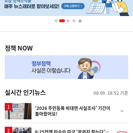
단
배
너
영
정
역
책
정책 NOW
NOW,
MY
맞
춤
뉴
실시간 인기뉴스
08.09. 18:52 기준
스
'2026 주민등록 비대면 사실조사' 기간이
순
돌아왔어요!
위
동
일
6·25전쟁 미수습 미군 '끝까지 찾는다'…