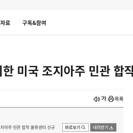
책자료
구독&참여
한 미국 조지아주 민관 합
시작
열기
목록
 조지아주 민관 합작 물류센터 신규
바로보기
내려받기