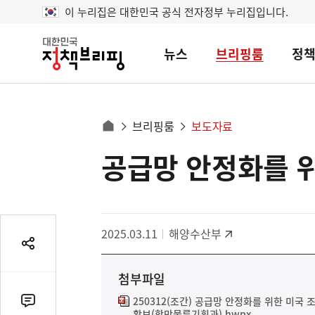
이 누리집은 대한민국 공식 전자정부 누리집입니다.
뉴스
브리핑룸
정
대
한
민
국
정
사
브리핑룸
보도자료
책
홈
브
이
으
공급망 안정화를 위
콘
리
트
로
핑
텐
이
츠
동
영
경
2025.03.11
해양수산부
역
로
공
유
첨부파일
열
기
250312(조간) 공급망 안정화를 위한 미국
댓
확보(항만물류기획과).hwpx