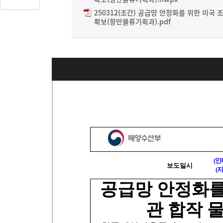
글
250312(조간) 공급망 안정화를 위한 미국
수
확보(항만물류기획과).pdf
(클
릭
시
댓
글
로
이
동)