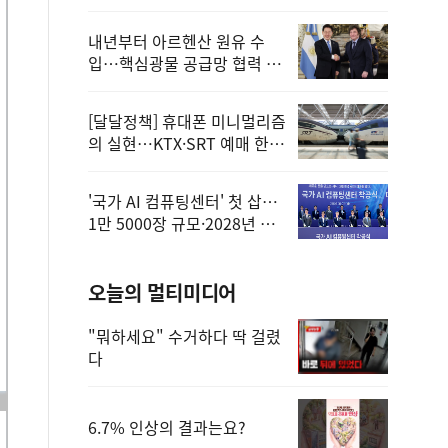
정
내년부터 아르헨산 원유 수
입…핵심광물 공급망 협력 체
계 마련
[달달정책] 휴대폰 미니멀리즘
의 실현…KTX·SRT 예매 한
번에 끝!
'국가 AI 컴퓨팅센터' 첫 삽…
1만 5000장 규모·2028년 완
공
오늘의 멀티미디어
"뭐하세요" 수거하다 딱 걸렸
다
6.7% 인상의 결과는요?