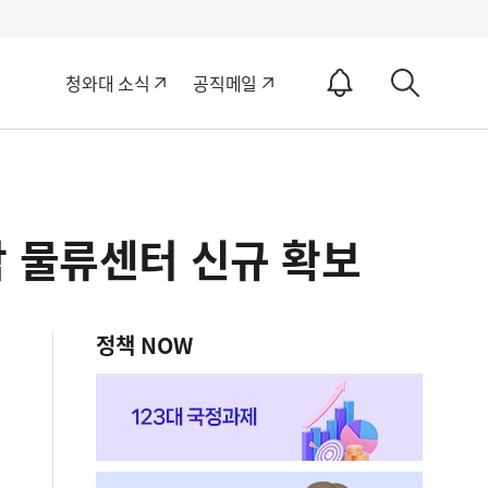
알
청와대 소식
공직메일
림
상
ON
세
검
색
작 물류센터 신규 확보
정책 NOW