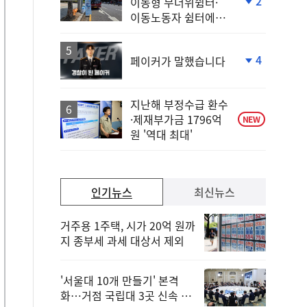
2
이동형 무더위쉼터·
단
이동노동자 쉼터에서
계
안전한 휴식
하
락
4
페이커가 말했습니다
단
계
하
지난해 부정수급 환수
락
·제재부가금 1796억
NEW
원 '역대 최대'
인기뉴스
최신뉴스
거주용 1주택, 시가 20억 원까
지 종부세 과세 대상서 제외
'서울대 10개 만들기' 본격
화…거점 국립대 3곳 신속 선