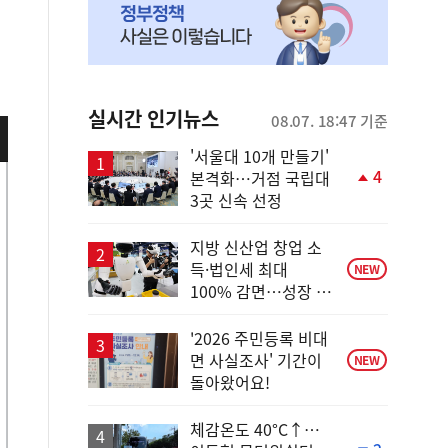
실시간 인기뉴스
08.07. 18:47 기준
'서울대 10개 만들기'
4
본격화…거점 국립대
단
3곳 신속 선정
계
상
승
지방 신산업 창업 소
득·법인세 최대
NEW
100% 감면…성장 지
원 강화
'2026 주민등록 비대
면 사실조사' 기간이
NEW
돌아왔어요!
체감온도 40°C↑…