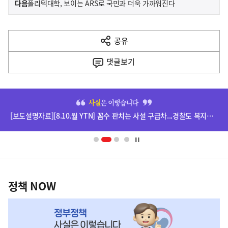
기
다음
폴리텍대학, 보이는 ARS로 국민과 더욱 가까워진다
사
전
다
공유
열
음
기
댓글
보기
기
사
히
단
[보도설명자료][8.10.월 YTN] 꼼수 판치는 사설 구급차...경찰도 복지부도 권한 밖 관련
배
너
영
정
역
책
정책 NOW
NOW,
MY