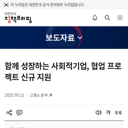
이 누리집은 대한민국 공식 전자정부 누리집입니다.
홈
알림설정 바로가기
검색 바로가기
메뉴 열기
보도자료
콘
텐
함께 성장하는 사회적기업, 협업 프로
츠
젝트 신규 지원
영
역
2025.03.11
고용노동부
목록