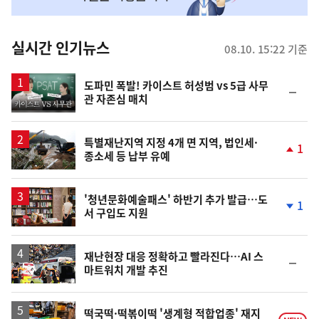
맞
춤
뉴
실시간 인기뉴스
08.10. 15:22 기준
스
영
도파민 폭발! 카이스트 허성범 vs 5급 사무
순
관 자존심 매치
상
위
동
일
특별재난지역 지정 4개 면 지역, 법인세·
1
종소세 등 납부 유예
단
계
상
승
'청년문화예술패스' 하반기 추가 발급…도
1
서 구입도 지원
단
계
하
락
재난현장 대응 정확하고 빨라진다…AI 스
순
마트워치 개발 추진
위
동
일
떡국떡·떡볶이떡 '생계형 적합업종' 재지