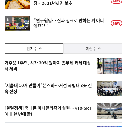
NEW
정…2031년까지 보호
영
"연구원님… 진짜 헐크로 변하는 거 아니
NEW
에요?!"
상
인
인기 뉴스
최신 뉴스
기,
인
기
최
거주용 1주택, 시가 20억 원까지 종부세 과세 대상
뉴
서 제외
신,
스
오
'서울대 10개 만들기' 본격화…거점 국립대 3곳 신
늘
속 선정
의
영
[달달정책] 휴대폰 미니멀리즘의 실현…KTX·SRT
상
예매 한 번에 끝!
,