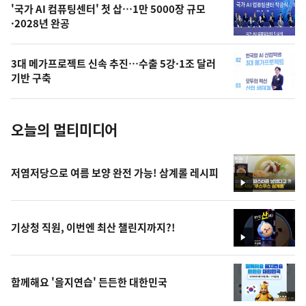
오
'국가 AI 컴퓨팅센터' 첫 삽…1만 5000장 규모
·2028년 완공
늘
의
3대 메가프로젝트 신속 추진…수출 5강·1조 달러
사
기반 구축
진
오늘의 멀티미디어
저염저당으로 여름 보양 완전 가능! 삼계롤 레시피
영
상
기상청 직원, 이번엔 최산 챌린지까지?!
영
상
함께해요 '을지연습' 든든한 대한민국