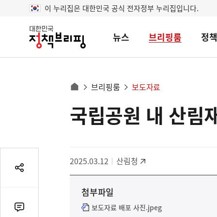
이 누리집은 대한민국 공식 전자정부 누리집입니다.
뉴스
브리핑룸
정
대
한
민
국
정
사
브리핑룸
보도자료
책
홈
브
이
으
국립공원 내 산림재
콘
리
트
로
핑
텐
이
츠
동
영
경
2025.03.12
산림청
역
로
공
유
첨부파일
열
기
보도자료 배포 사진.jpeg
댓