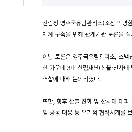
글
수
(클
산림청 영주국유림관리소(소장 박영환)
릭
시
체계 구축을 위해 관계기관 토론을 실
댓
글
로
이날 토론은 영주국유림관리소, 소백
이
한 가운데 3대 산림재난(산불·산사태
동)
역할에 대해 논의하였다.
또한, 향후 산불 진화 및 산사태 대피
및 공동 대응 등 유기적 협력체계를 