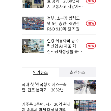
료 강화…2030년까
NEW
지 교통사고 사망자
30%↓
정부, 소부장 협력모
델 5건 승인…5년간
NEW
R&D 910억 원 지원
철강·석유화학 등 주
력산업 AI 제조 혁
NEW
신…잠재성장률 높인
다
인기뉴스
최신뉴스
국내 첫 '한국형 이지스구축
함' 건조 본격화…2032년 해
군 인도
거주용 1주택, 시가 20억 원까
지 종부세 과세 대상서 제외