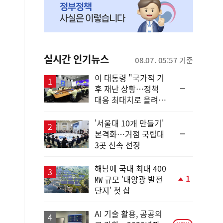
실시간 인기뉴스
08.07. 05:57 기준
이 대통령 "국가적 기
순
후 재난 상황…정책
위
대응 최대치로 올려
동
야"
일
'서울대 10개 만들기'
순
본격화…거점 국립대
위
3곳 신속 선정
동
일
해남에 국내 최대 400
1
㎿ 규모 '태양광 발전
단
단지' 첫 삽
계
상
승
AI 기술 활용, 공공의