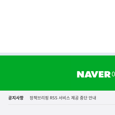
하
단
배
너
영
역
공지사항
정책브리핑 RSS 서비스 제공 중단 안내