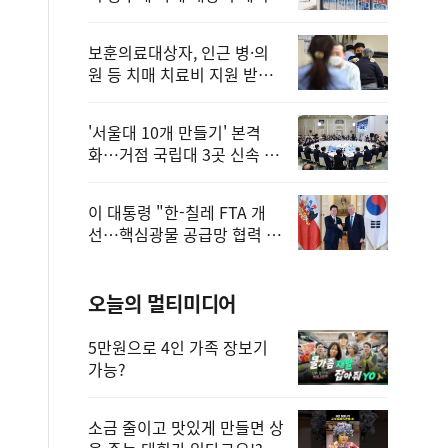
보훈의료대상자, 인근 병·의
원 등 치매 치료비 지원 받을
수 있어
'서울대 10개 만들기' 본격
화…거점 국립대 3곳 신속 선
정
이 대통령 "한-칠레 FTA 개
선…핵심광물 공급망 협력 더
욱 강화"
오늘의 멀티미디어
5만원으로 4인 가족 장보기
가능?
소금 줄이고 맛있게 만들면 상