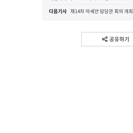
전
다음기사
제14차 아세안 담당관 회의 개
다
음
기
사
공유하기
열
기
영
역