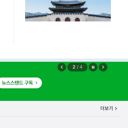
정지
이
다
2
/
4
전
음
보
보
기
기
공지사항
더보기