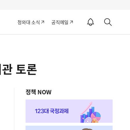
알
청와대 소식
공직메일
림
상
ON
세
검
색
기관 토론
정책 NOW