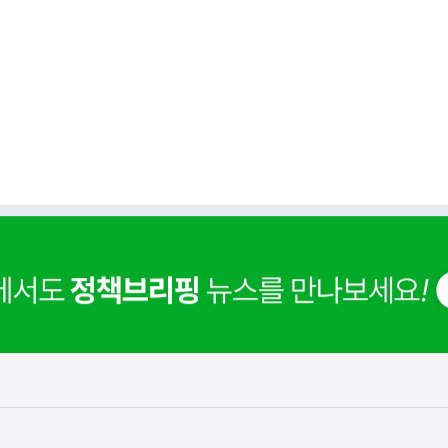
은
2026.08.06
이
렇
습
니
다