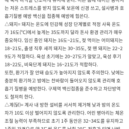
는 저온 스트레스를 받지 않도록 보온에 신경 쓰고, 설사병과 호
흡기질병 예방 백신을 접종해 예방에 힘쓴다.
△돼지= 돼지는 온도에 민감해 성장 단계별로 적정 사육 온도
가 16도(℃)에서 높게는 35도까지 달라 돈사 환경 관리가 매우
중요하다. 임신 중인 돼지는 16도~21도, 젖 먹이는 어미돼지는
18~21도, 출생 직후 새끼 돼지는 30~35도, 젖 뗀 돼지는 22~2
9도가 적절하다. 육성 초기에는 20~27도가 알맞고, 육성 후기
18~22도, 비육단계 돼지는 16~21도가 적합하다.
또한, 환기가 잘 안돼 습도가 높아지지 않도록 주의한다. 낮에는
충분히 환기하고 밤에는 찬바람이 들어오지 않도록 관리해 호
흡기 질병을 예방한다. 구제역 백신접종을 준수하고 차단방역
도 철저히 한다.
△계(닭)= 계사 내 방한 설비를 서서히 제거해 낮과 밤의 온도
차가 10도 이상 벌어지지 않도록 관리한다. 어린 병아리는 체온
조절 능력이 부족하므로 초기 1주 동안은 32~34도를 유지하고
1주일 간격으로 약 3도씩 온도를 낮춰 20도 전후가 되면 난방