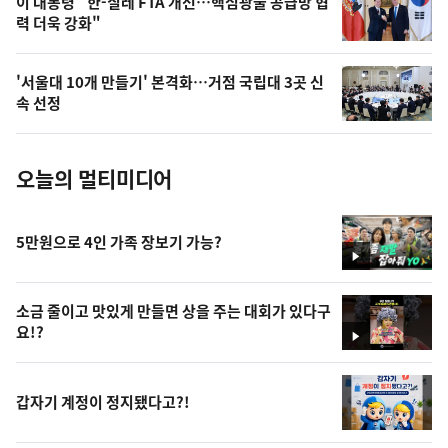
오
이 대통령 "한-칠레 FTA 개선…핵심광물 공급망 협
력 더욱 강화"
늘
의
'서울대 10개 만들기' 본격화…거점 국립대 3곳 신
사
속 선정
진
오늘의 멀티미디어
5만원으로 4인 가족 장보기 가능?
영
상
소금 줄이고 맛있게 만들면 상을 주는 대회가 있다구
요!?
영
상
갑자기 계정이 정지됐다고?!