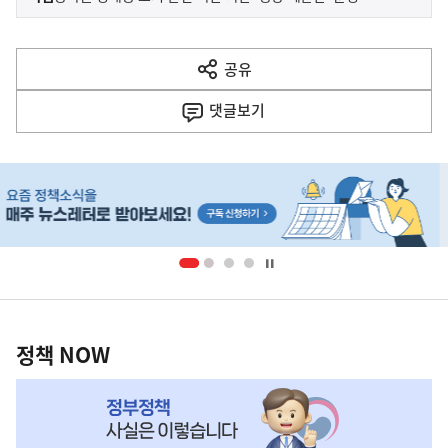
사
전
다
공유
열
음
기
댓글
보기
기
사
히
단
배
너
영
정
역
책
정책 NOW
NOW,
MY
맞