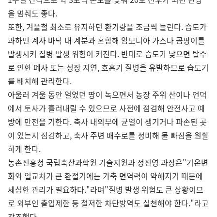
을 멈춰도 좋다.
또한, 겨울철 최소로 유지하던 환기량을 조금씩 늘린다. 습도가
과하면 계사 바닥 내 계분과 혼합해 암모니아 가스나 곰팡이를
발생시켜 질병 발생 위험이 커진다. 반대로 습도가 낮으면 탈수
로 인한 폐사 또는 성장 지연, 호흡기 질병을 유발하므로 습도기
를 배치해 관리한다.
아울러 겨울 동안 얼었던 땅이 녹으면서 농장 주위 산이나 언덕
에서 토사가 흘러내릴 수 있으므로 사전에 점검해 안전사고 예
방에 만전을 기한다. 축사 내외부에 균열이 생기거나 파손된 곳
이 있는지 점검하고, 축사 주변 배수로를 정비해 물 빠짐을 원활
하게 한다.
농촌진흥청 국립축산과학원 기술지원과 정진영 과장은"기온변
화와 일교차가 큰 환절기에는 가축 면역력이 약해지기 때문에
세심한 관리가 필요하다."라며"질병 발생 위험도 큰 상황이므
로 외부인 출입제한 등 철저한 차단방역도 실천해야 한다."라고
강조했다.