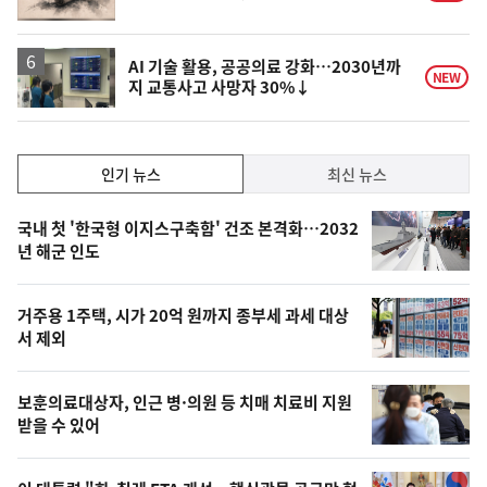
상
AI 기술 활용, 공공의료 강화…2030년까
NEW
지 교통사고 사망자 30%↓
인
인기 뉴스
최신 뉴스
기,
인
기
최
국내 첫 '한국형 이지스구축함' 건조 본격화…2032
뉴
년 해군 인도
신,
스
오
거주용 1주택, 시가 20억 원까지 종부세 과세 대상
늘
서 제외
의
영
보훈의료대상자, 인근 병·의원 등 치매 치료비 지원
상
받을 수 있어
,