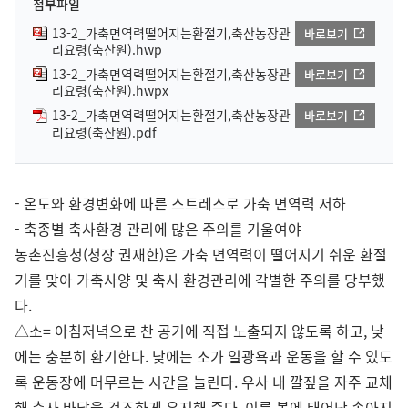
첨부파일
13-2_가축면역력떨어지는환절기,축산농장관
바로보기
리요령(축산원).hwp
13-2_가축면역력떨어지는환절기,축산농장관
바로보기
리요령(축산원).hwpx
13-2_가축면역력떨어지는환절기,축산농장관
바로보기
리요령(축산원).pdf
- 온도와 환경변화에 따른 스트레스로 가축 면역력 저하
- 축종별 축사환경 관리에 많은 주의를 기울여야
농촌진흥청(청장 권재한)은 가축 면역력이 떨어지기 쉬운 환절
기를 맞아 가축사양 및 축사 환경관리에 각별한 주의를 당부했
다.
△소= 아침저녁으로 찬 공기에 직접 노출되지 않도록 하고, 낮
에는 충분히 환기한다. 낮에는 소가 일광욕과 운동을 할 수 있도
록 운동장에 머무르는 시간을 늘린다. 우사 내 깔짚을 자주 교체
해 축사 바닥을 건조하게 유지해 준다. 이른 봄에 태어난 송아지