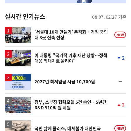
춤
뉴
실시간 인기뉴스
08.07. 02:27 기준
스
'서울대 10개 만들기' 본격화…거점 국립
NEW
대 3곳 신속 선정
이 대통령 "국가적 기후 재난 상황…정책
2
대응 최대치로 올려야"
단
계
하
락
순
2027년 최저임금 시급 10,700원
위
동
일
정부, 소부장 협력모델 5건 승인…5년간
2
R&D 910억 원 지원
단
계
상
승
영
국민 삶에 플러스, 대체불가 대한민국
NEW