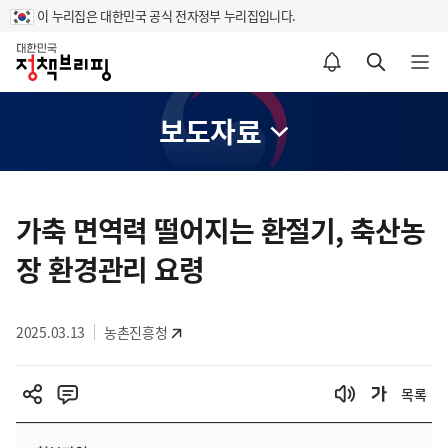
이 누리집은 대한민국 공식 전자정부 누리집입니다.
홈
알림설정 바로가기
검색 바로가기
메뉴 열기
보도자료
콘
텐
가축 면역력 떨어지는 환절기, 축산농
츠
장 환경관리 요령
영
역
2025.03.13
농촌진흥청
목록