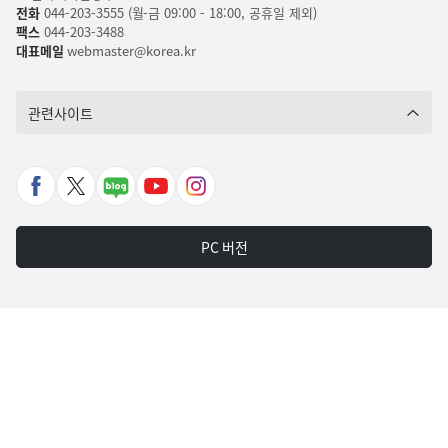
전화
044-203-3555 (월-금 09:00 - 18:00, 공휴일 제외)
팩스
044-203-3488
대표메일
webmaster@korea.kr
관련사이트
페
X
네
유
인
이
바
이
튜
스
스
로
버
브
타
PC 버전
북
가
포
바
그
바
기
스
로
램
로
트
가
바
가
바
기
로
기
로
가
가
기
기