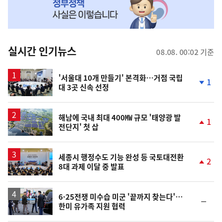
MY
맞
춤
뉴
실시간 인기뉴스
08.08. 00:02 기준
스
'서울대 10개 만들기' 본격화…거점 국립
1
대 3곳 신속 선정
단
계
하
락
해남에 국내 최대 400㎿ 규모 '태양광 발
1
전단지' 첫 삽
단
계
상
승
세종시 행정수도 기능 완성 등 국토대전환
2
8대 과제 이달 중 발표
단
계
상
승
6·25전쟁 미수습 미군 '끝까지 찾는다'…
순
한미 유가족 지원 협력
위
동