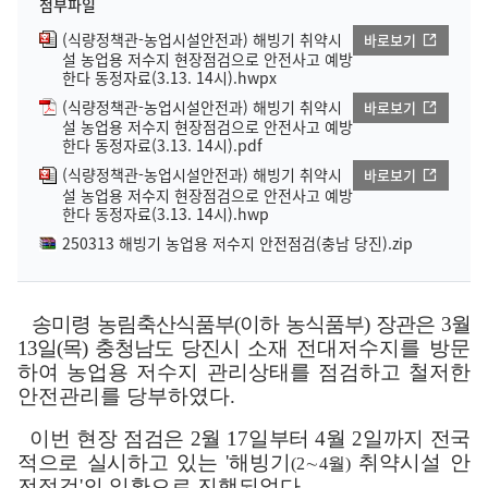
첨부파일
(식량정책관-농업시설안전과) 해빙기 취약시
바로보기
설 농업용 저수지 현장점검으로 안전사고 예방
한다 동정자료(3.13. 14시).hwpx
(식량정책관-농업시설안전과) 해빙기 취약시
바로보기
설 농업용 저수지 현장점검으로 안전사고 예방
한다 동정자료(3.13. 14시).pdf
(식량정책관-농업시설안전과) 해빙기 취약시
바로보기
설 농업용 저수지 현장점검으로 안전사고 예방
한다 동정자료(3.13. 14시).hwp
250313 해빙기 농업용 저수지 안전점검(충남 당진).zip
송미령 농림축산식품부
(
이하 농식품부
)
장관은
3
월
13
일
(
목
)
충청남도 당진시
소재 전대저수지를 방문
하여 농업용 저수지 관리상태를 점검하고 철저한
안전관리를 당부하였다
.
이번 현장 점검은
2
월
17
일부터
4
월
2
일까지 전국
적으로 실시하고 있는
'
해빙기
취약시설 안
(2
∼
4
월
)
전점검
'
의 일환으로 진행되었다
.