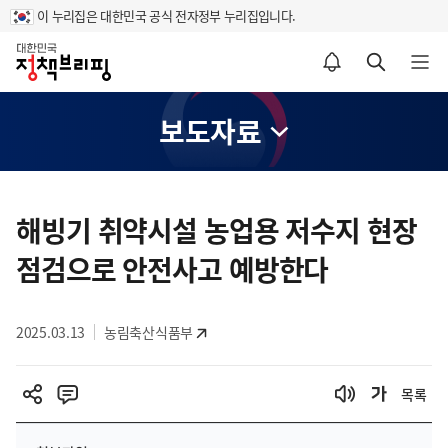
이 누리집은 대한민국 공식 전자정부 누리집입니다.
홈
알림설정 바로가기
검색 바로가기
메뉴 열기
보도자료
콘
텐
해빙기 취약시설 농업용 저수지 현장
츠
점검으로 안전사고 예방한다
영
역
2025.03.13
농림축산식품부
목록