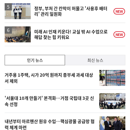
일
정부, 부처 간 칸막이 허물고 '사용후 배터
NEW
리' 관리 일원화
미래 AI 인재 키운다! 교실 밖 AI 수업으로
NEW
해답 찾는 힘 키워요
인
인기 뉴스
최신 뉴스
기,
인
기
최
거주용 1주택, 시가 20억 원까지 종부세 과세 대상
뉴
서 제외
신,
스
오
'서울대 10개 만들기' 본격화…거점 국립대 3곳 신
늘
속 선정
의
영
내년부터 아르헨산 원유 수입…핵심광물 공급망 협
상
력 체계 마련