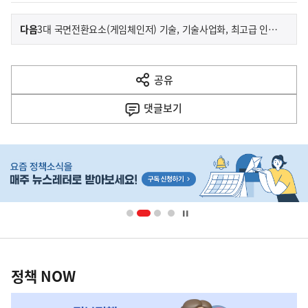
이
기
다음
3대 국면전환요소(게임체인저) 기술, 기술사업화, 최고급 인재 확보에 집중 투자
사
전
다
공유
열
음
기
댓글
보기
기
사
히
단
배
너
영
정
역
책
정책 NOW
NOW,