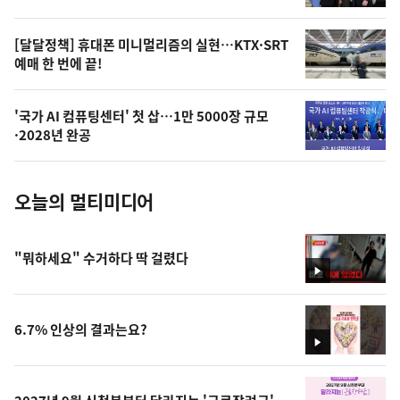
,
오
[달달정책] 휴대폰 미니멀리즘의 실현…KTX·SRT
예매 한 번에 끝!
늘
의
'국가 AI 컴퓨팅센터' 첫 삽…1만 5000장 규모
사
·2028년 완공
진
오늘의 멀티미디어
"뭐하세요" 수거하다 딱 걸렸다
영
상
6.7% 인상의 결과는요?
영
상