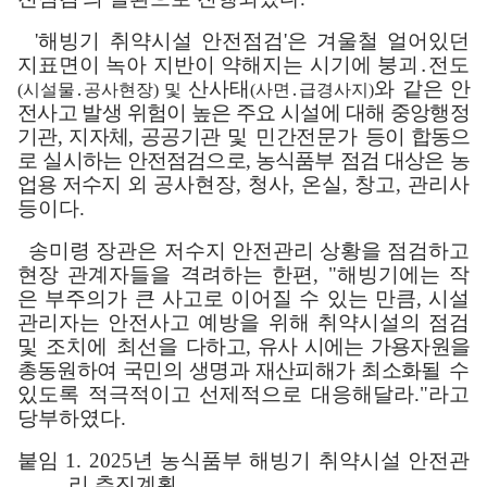
'
해빙기 취약시설 안전점검
'
은 겨울철 얼어있던
지표면이 녹아 지반이 약해지는 시기에 붕괴
․
전도
산사태
와 같은
안
(
시설물
․
공사현장
)
및
(
사면
․
급경사지
)
전사고 발생 위험이 높은 주요 시설에 대해 중앙행정
기관
,
지자체
,
공공기관
및 민간전문가
등이 합동으
로 실시하는 안전점검으로
,
농식품부 점검 대상은 농
업용 저수
지 외
공사현장
,
청사
,
온실
,
창고
,
관리사
등이다
.
송미령 장관은 저수지 안전관리 상황을 점검하고
현장 관계자들을 격려하는 한편
, "
해빙기에는 작
은 부주의가 큰 사고로 이어질 수 있는 만큼
,
시설
관리자는 안전사고 예방을 위해 취약시설의 점검
및 조치에 최선을
다하고
,
유사 시에는 가용자원을
총동원하여 국민의 생명과 재산피해가 최소화
될 수
있도록 적극적이고 선제적으로 대응해달라
."
라고
당부하였다
.
붙임
1. 2025
년 농식품부 해빙기 취약시설 안전관
리 추진계획