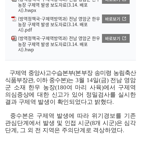
농장 구제역 발생 보도자료(3.14. 배포
시).hwpx
(방역정책국-구제역방역과) 전남 영암군 한우
바로보기
농장 구제역 발생 보도자료(3.14. 배포
시).pdf
(방역정책국-구제역방역과) 전남 영암군 한우
바로보기
농장 구제역 발생 보도자료(3.14. 배포
시).hwp
구제역 중앙사고수습본부
(
본부장 송미령 농림축산
식품부장관
,
이하 중수본
)
는
3
월
14
일
(
금
)
전남 영암
군 소재 한우 농장
(180
여 마리 사육
)
에서 구제역
의심증상에 대한 신고가 있어 정밀검사를 실시한
결과 구제역 발생이 확인
되었다고 밝혔다
.
중수본은 구제역 발생에 따라 위기경보를 기존
관심단계에서 발생 및
인접 시군
(8
개 시군
)
은 심각
단계
,
그 외 전 지역은 주의단계로 격상하였다
.