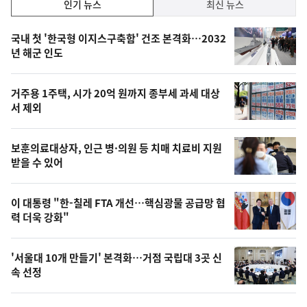
인
인기 뉴스
최신 뉴스
기,
인
기
최
국내 첫 '한국형 이지스구축함' 건조 본격화…2032
뉴
년 해군 인도
신,
스
오
거주용 1주택, 시가 20억 원까지 종부세 과세 대상
늘
서 제외
의
영
보훈의료대상자, 인근 병·의원 등 치매 치료비 지원
상
받을 수 있어
,
오
이 대통령 "한-칠레 FTA 개선…핵심광물 공급망 협
력 더욱 강화"
늘
의
'서울대 10개 만들기' 본격화…거점 국립대 3곳 신
사
속 선정
진