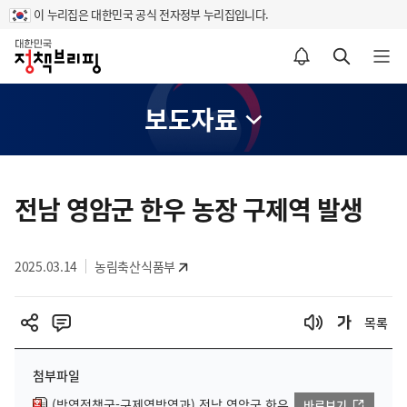
이 누리집은 대한민국 공식 전자정부 누리집입니다.
홈
알림설정 바로가기
검색 바로가기
메뉴 열기
보도자료
콘
텐
전남 영암군 한우 농장 구제역 발생
츠
영
2025.03.14
농림축산식품부
역
목록
첨부파일
(방역정책국-구제역방역과) 전남 영암군 한우
바로보기