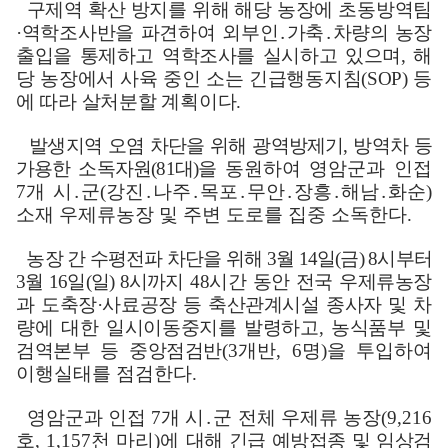
구제역 확산 방지를 위해 해당 농장에 초동방역팀
·
역학조사반을 파견하여
외부인
․
가축
․
차량의 농장
출입을 통제하고 역학조사를 실시하고 있으며
,
해
당
농장에서 사육 중인 소는 긴급행동지침
(SOP)
등
에 따라 살처분할 계획이다
.
발생지역 오염 차단을 위해 광역방제기
,
방역차 등
가용한 소독자원
(81
대
)
을
동원하여 영암군과 인접
7
개 시
․
군
(
강진
․
나주
․
목포
․
무안
․
장흥
․
해남
․
화순
)
소재 우제류농장 및 주변 도로를 집중 소독한다
.
농장 간 수평전파 차단을 위해
3
월
14
일
(
금
) 8
시부터
3
월
16
일
(
일
) 8
시까지
48
시간 동안 전국 우제류농장
과 도축장
·
사료공장 등 축산관계시설 종사자 및
차
량에 대한 일시이동중지를 발령하고
,
농식품부 및
검역본부 등 중앙점검반
(3
개반
, 6
명
)
을 투입하여
이행실태를 점검한다
.
영암군과 인접
7
개 시
․
군 전체 우제류 농장
(9,216
호
, 1,157
천 마리
)
에
대해 긴급 예방접종 및 임상검