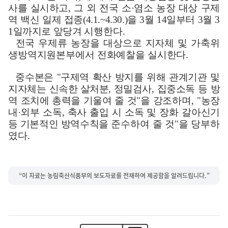
사를 실시하고
,
그 외 전국 소
·
염소 농장 대상
구제
역 백신 일제 접종
(4.1.~4.30.)
을
3
월
14
일부터
3
월
3
1
일까지로 앞당겨
시행한다
.
전국 우제류 농장을 대상으로 지자체 및 가축위
생방역지원본부에서 전화예찰을 실시한다
.
중수본은
"
구제역 확산 방지를 위해 관계기관 및
지자체는
신속한 살처분
,
정밀검사
,
집중소독 등 방
역 조치에 총력을 기울여 줄 것
"
을
강조하며
, "
농장
내
·
외부 소독
,
축사 출입 시 소독 및 장화 갈아신기
등 기본적인 방역수칙을
준수하여 줄 것
"
을 당부하
였다
.
“이 자료는 농림축산식품부의 보도자료를 전재하여 제공함을 알려드립니다.”