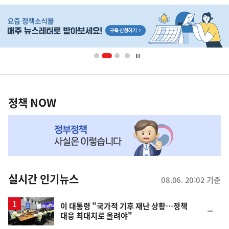
히
단
배
너
영
정
역
책
정책 NOW
NOW,
MY
맞
춤
뉴
실시간 인기뉴스
08.06. 20:02 기준
스
이 대통령 "국가적 기후 재난 상황…정책
순
대응 최대치로 올려야"
위
동