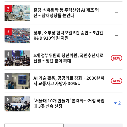
일
철강·석유화학 등 주력산업 AI 제조 혁
순
신…잠재성장률 높인다
위
동
일
정부, 소부장 협력모델 5건 승인…5년간
순
R&D 910억 원 지원
위
동
일
5개 정부위원회 청년위원, 국민추천제로
NEW
선발…청년 참여 확대
AI 기술 활용, 공공의료 강화…2030년까
NEW
지 교통사고 사망자 30%↓
'서울대 10개 만들기' 본격화…거점 국립
2
대 3곳 신속 선정
단
계
하
락