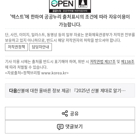
'텍스트'에 한하여 공공누리 출처표시의 조건에 따라 자유이용이
가능합니다.
단, 사진, 이미지, 일러스트, 동영상 등의 일부 자료는 문화체육관광부가 저작권 전부를
보유하고 있지 아니하므로, 반드시 해당 저작권자의 허락을 받으셔야 합니다.
저작권정책
담당자안내
기사 이용 시에는 출처를 반드시 표기해야 하며, 위반 시
저작권법 제37조
및
제138조
에 따라 처벌될 수 있습니다.
<자료출처=정책브리핑
www.korea.kr
>
이
기
다음
산불에 대한 올바른 정보 제공! 『2025년 산불 제대로 알기』 발간
사
전
다
공유
열
음
기
댓글
보기
기
사