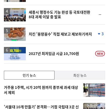
계
하
락
세종시 행정수도 기능 완성 등 국토대전환
순
8대 과제 이달 중 발표
위
동
일
3
치킨 '용량꼼수' 직접 재보고 제보하기까지
단
계
하
락
2027년 최저임금 시급 10,700원
NEW
인
인기 뉴스
최신 뉴스
기,
인
기
최
거주용 1주택, 시가 20억 원까지 종부세 과세 대상
뉴
서 제외
신,
스
오
'서울대 10개 만들기' 본격화…거점 국립대 3곳 신