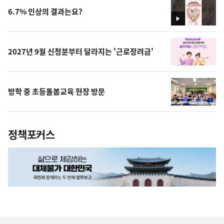
6.7% 인상의 결과는요?
영
상
2027년 9월 신청분부터 달라지는 '근로장려금'
방학 중 초등돌봄교육 현장 방문
정책포커스