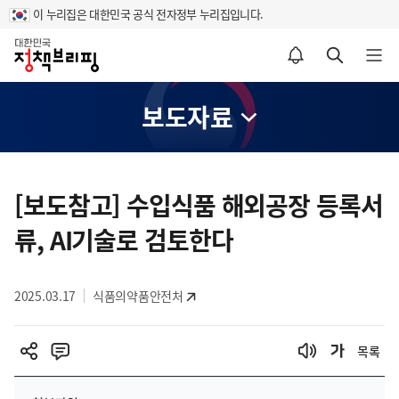
이 누리집은 대한민국 공식 전자정부 누리집입니다.
홈
알림설정 바로가기
검색 바로가기
메뉴 열기
보도자료
콘
텐
[보도참고] 수입식품 해외공장 등록서
츠
류, AI기술로 검토한다
영
역
2025.03.17
식품의약품안전처
목록