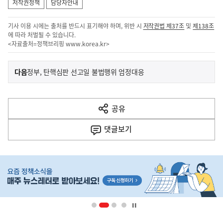
저작권정책
담당자안내
기사 이용 시에는 출처를 반드시 표기해야 하며, 위반 시
저작권법 제37조
및
제138조
에 따라 처벌될 수 있습니다.
<자료출처=정책브리핑
www.korea.kr
>
이
기
다음
정부, 탄핵심판 선고일 불법행위 엄정대응
사
전
다
공유
열
음
기
댓글
보기
기
사
히
단
배
너
영