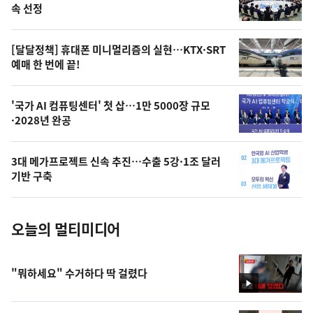
늘
속 선정
의
영
[달달정책] 휴대폰 미니멀리즘의 실현…KTX·SRT
상
예매 한 번에 끝!
,
오
'국가 AI 컴퓨팅센터' 첫 삽…1만 5000장 규모
·2028년 완공
늘
의
3대 메가프로젝트 신속 추진…수출 5강·1조 달러
사
기반 구축
진
오늘의 멀티미디어
"뭐하세요" 수거하다 딱 걸렸다
영
상