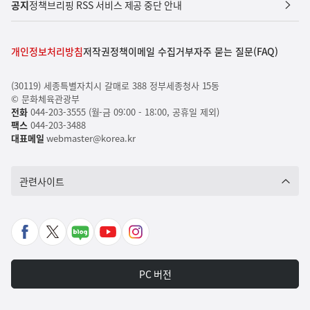
공지
정책브리핑 RSS 서비스 제공 중단 안내
개인정보처리방침
저작권정책
이메일 수집거부
자주 묻는 질문(FAQ)
(30119) 세종특별자치시 갈매로 388 정부세종청사 15동
© 문화체육관광부
전화
044-203-3555 (월-금 09:00 - 18:00, 공휴일 제외)
팩스
044-203-3488
대표메일
webmaster@korea.kr
관련사이트
페
X
네
유
인
이
바
이
튜
스
스
로
버
브
타
PC 버전
북
가
포
바
그
바
기
스
로
램