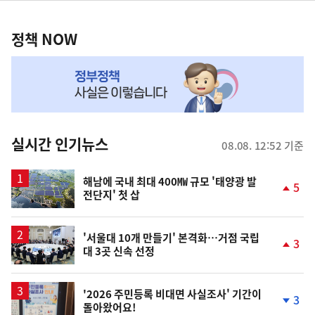
정
역
책
정책 NOW
NOW,
MY
맞
춤
뉴
실시간 인기뉴스
08.08. 12:52 기준
스
해남에 국내 최대 400㎿ 규모 '태양광 발
5
전단지' 첫 삽
단
계
상
승
'서울대 10개 만들기' 본격화…거점 국립
3
대 3곳 신속 선정
단
계
상
승
'2026 주민등록 비대면 사실조사' 기간이
3
돌아왔어요!
단